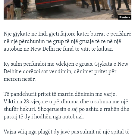
INTERVISTA
DITARI
Një gjykatë në Indi gjeti fajtorë katër burrat e përfshirë
në një përdhunim në grup të një gruaje të re në një
autobuz në New Delhi në fund të vitit të kaluar.
Ky sulm përfundoi me vdekjen e gruas. Gjykata e New
Delhit e dorëzoi sot vendimin, dënimet pritet për
merren nesër.
Të pandehurit pritet të marrin dënimin me varje.
Viktima 23-vjeçare u përdhunua dhe u sulmua me një
shufër hekuri. Shoqëruesin e saj po ashtu e rrahën dhe
pastaj të dy i hodhën nga autobuzi.
Vajza vdiq nga plagët dy javë pas sulmit në një spital të