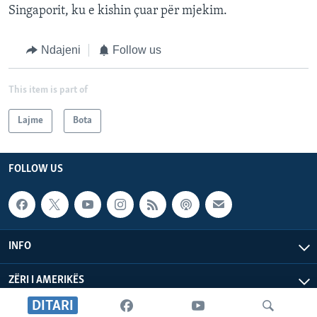
Singaporit, ku e kishin çuar për mjekim.
Ndajeni
Follow us
This item is part of
Lajme
Bota
FOLLOW US
INFO
ZËRI I AMERIKËS
DITARI