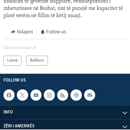
financim të qeverisë shqiptare, venddepozitimi i
INTERVISTA
mbeturinave në Bushat, nisi të punojë me kapacitet të
plotë vetëm në fillim të këtij muaji.
DITARI
Ndajeni
Follow us
This item is part of
Lajme
Ballkani
FOLLOW US
INFO
ZËRI I AMERIKËS