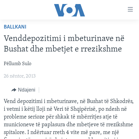
Lidhje
Kalo
në
BALLKANI
faqen
FAQJA KRYESORE
kryesore
Venddepozitimi i mbeturinave në
KATEGORITË
Kalo
Bushat dhe mbetjet e rrezikshme
tek
DITARI
AMERIKA
faqja
Pëllumb Sulo
BALLKANI
kryesore
Learning English
Kalo
26 nëntor, 2013
EVROPA
tek
FOLLOW US
BOTA
Ndajeni
kërkimi
MJEDISI
Vend depozitimi i mbeturinave, në Bushat të Shkodrës,
i vetmi i këtij lloji në Veri të Shqipërisë, po ndesh në
KULTURË
probleme serioze për shkak të mbërritjes atje të
Gjuhët
SHKENCË DHE TEKNOLOGJI
municioneve të paplasura dhe mbetjeve të rrezikshme
spitalore. I ndërtuar rreth 4 vite më pare, me një
SHËNDETËSI