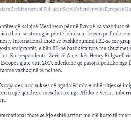
stern Serbian town of Sid, near Serbia's border with European Un
antëve që kalojnë Mesdheun për në Evropë ka vazhduar të 
ian thotë se strategjia për të lehtësuar krizën po funksion
esty International thotë se bashkëpunimi i BE-së me grupe
rgosin emigrantët, e bën BE-në bashkëfajtore me abuzimet e
eriut. Korrespondenti i Zërit të Amerikës Henry Ridgwell ri
Evropës gjatë vitit 2017, ndërkohë që pasojat politike nga f
arshme vazhdojnë të ndihen.
 Evropa deklaroi sukses në ngadalësimin e mbërritjes së im
rën rrugë qendrore mesdhetare nga Afrika e Veriut, mbërrit
ën.
ternational thotë se kjo është arritur me një kosto të tme