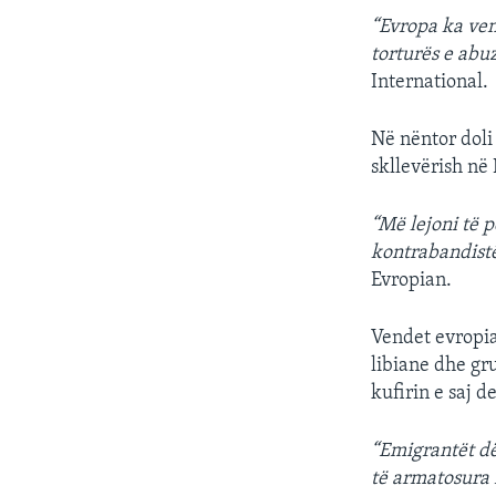
“Evropa ka ven
torturës e abu
International.
Në nëntor doli
skllevërish n
“Më lejoni të 
kontrabandistë
Evropian.
Vendet evropia
libiane dhe gru
kufirin e saj 
“Emigrantët dë
të armatosura 