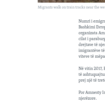
Migrants walk on train tracks near the we
Numri i emigr
Bashkimi Evrop
organizata Amn
cilat i parabu
drejtave të nj
imigrantëve të 
viteve të mëp
Në vitin 2017,
të ashtuquajtu
prej një të tret
Por Amnesty In
njerëzore.