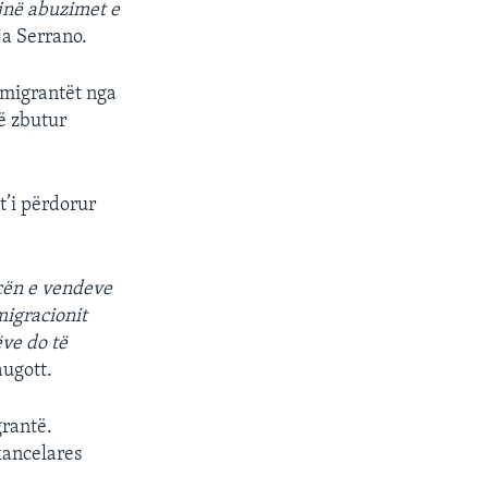
ojnë abuzimet e
ja Serrano.
emigrantët nga
të zbutur
t’i përdorur
icën e vendeve
migracionit
ëve do të
augott.
grantë.
kancelares