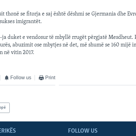
it thonë se fitorja e saj është dëshmi se Gjermania dhe Evr
sukses imigrantët.
-ja duket e vendosur të mbyllë rrugët përgjatë Mesdheut. 
rturës, abuzimit ose mbytjes në det, më shumë se 160 mijë i
 në vitin 2017.
Follow us
Print
opë
ERIKËS
FOLLOW US