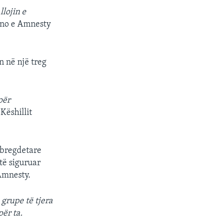
lojin e
ano e Amnesty
n në një treg
për
Këshillit
 bregdetare
të siguruar
 Amnesty.
grupe të tjera
për ta.