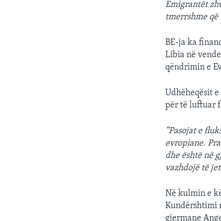
Emigrantët zhv
tmerrshme që 
BE-ja ka finan
Libia në vendet
qëndrimin e Ev
Udhëheqësit e 
për të luftuar 
“Pasojat e flu
evropiane. Pra
dhe është në g
vazhdojë të je
Në kulmin e kë
Kundërshtimi n
gjermane Angel