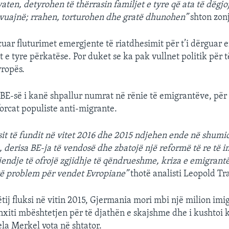
aten, detyrohen të thërrasin familjet e tyre që ata të dëgj
vuajnë; rrahen, torturohen dhe gratë dhunohen”
shton zon
cuar fluturimet emergjente të riatdhesimit për t’i dërguar 
 e tyre përkatëse. Por duket se ka pak vullnet politik për 
ropës.
BE-së i kanë shpallur numrat në rënie të emigrantëve, për 
forcat populiste anti-migrante.
ksit të fundit në vitet 2016 dhe 2015 ndjehen ende në shum
, derisa BE-ja të vendosë dhe zbatojë një reformë të re të i
jendje të ofrojë zgjidhje të qëndrueshme, kriza e emigrant
të problem për vendet Evropiane”
thotë analisti Leopold Tr
tij fluksi në vitin 2015, Gjermania mori mbi një milion imi
xiti mbështetjen për të djathën e skajshme dhe i kushtoi 
a Merkel vota në shtator.