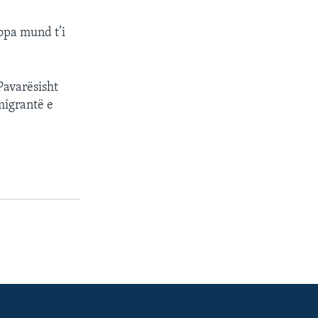
opa mund t’i
Pavarësisht
migrantë e