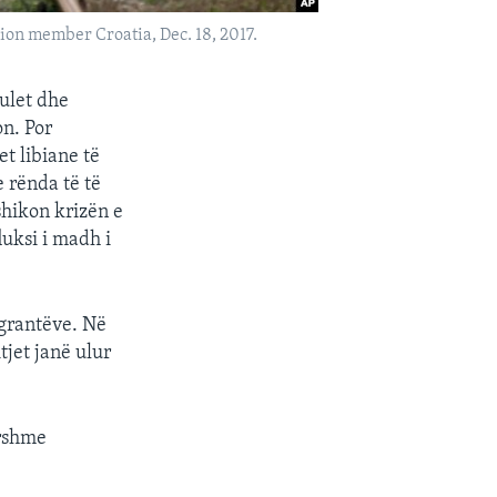
ion member Croatia, Dec. 18, 2017.
ulet dhe
on. Por
t libiane të
 rënda të të
shikon krizën e
luksi i madh i
igrantëve. Në
jet janë ulur
rrshme