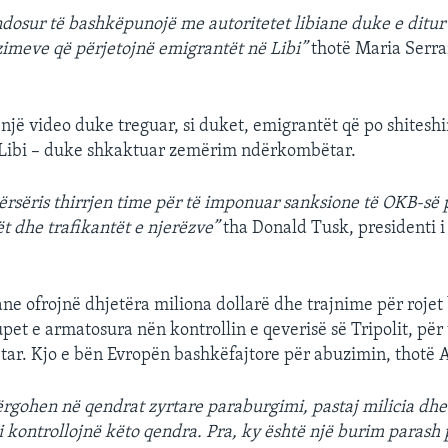
dosur të bashkëpunojë me autoritetet libiane duke e ditur l
zimeve që përjetojnë emigrantët në Libi”
thotë Maria Serr
 një video duke treguar, si duket, emigrantët që po shiteshi
ë Libi – duke shkaktuar zemërim ndërkombëtar.
përsëris thirrjen time për të imponuar sanksione të OKB-së 
t dhe trafikantët e njerëzve”
tha Donald Tusk, presidenti i 
ne ofrojnë dhjetëra miliona dollarë dhe trajnime për rojet
pet e armatosura nën kontrollin e qeverisë së Tripolit, për 
detar. Kjo e bën Evropën bashkëfajtore për abuzimin, thotë
rgohen në qendrat zyrtare paraburgimi, pastaj milicia dhe 
i kontrollojnë këto qendra. Pra, ky është një burim parash 