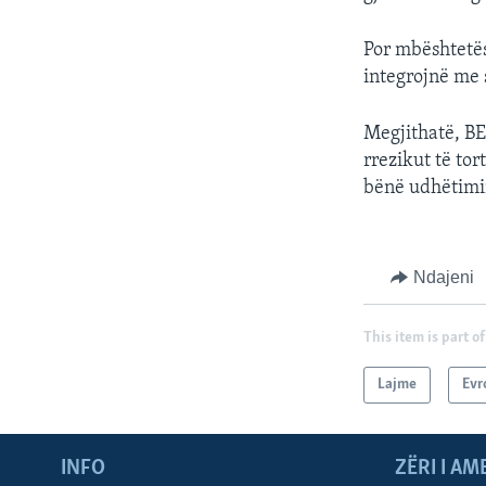
Por mbështetës
integrojnë me 
Megjithatë, BE
rrezikut të to
bënë udhëtimin
Ndajeni
This item is part of
Lajme
Evr
INFO
ZËRI I AM