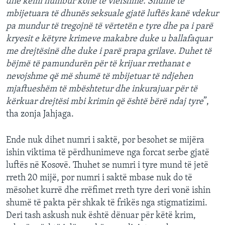
dhe kemi humbur kohë të vlefshme. Shumë të
mbijetuara të dhunës seksuale gjatë luftës kanë vdekur
pa mundur të tregojnë të vërtetën e tyre dhe pa i parë
kryesit e këtyre krimeve makabre duke u ballafaquar
me drejtësinë dhe duke i parë prapa grilave. Duhet të
bëjmë të pamundurën për të krijuar rrethanat e
nevojshme që më shumë të mbijetuar të ndjehen
mjaftueshëm të mbështetur dhe inkurajuar për të
kërkuar drejtësi mbi krimin që është bërë ndaj tyre
”,
tha zonja Jahjaga.
Ende nuk dihet numri i saktë, por besohet se mijëra
ishin viktima të përdhunimeve nga forcat serbe gjatë
luftës në Kosovë. Thuhet se numri i tyre mund të jetë
rreth 20 mijë, por numri i saktë mbase nuk do të
mësohet kurrë dhe rrëfimet rreth tyre deri vonë ishin
shumë të pakta për shkak të frikës nga stigmatizimi.
Deri tash askush nuk është dënuar për këtë krim,