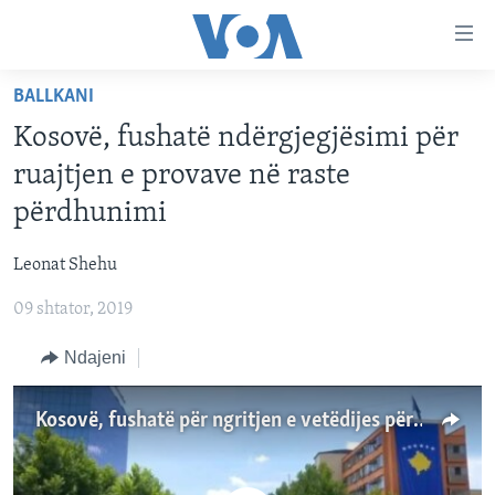
Lidhje
Kalo
në
BALLKANI
faqen
FAQJA KRYESORE
kryesore
Kosovë, fushatë ndërgjegjësimi për
KATEGORITË
Kalo
ruajtjen e provave në raste
tek
DITARI
AMERIKA
përdhunimi
faqja
BALLKANI
kryesore
Learning English
Leonat Shehu
Kalo
EVROPA
tek
09 shtator, 2019
FOLLOW US
BOTA
kërkimi
Ndajeni
MJEDISI
KULTURË
Gjuhët
Kosovë, fushatë për ngritjen e vetëdijes për ruajtjen e provave biologjike në rastet e përdhunimeve
SHKENCË DHE TEKNOLOGJI
SHËNDETËSI