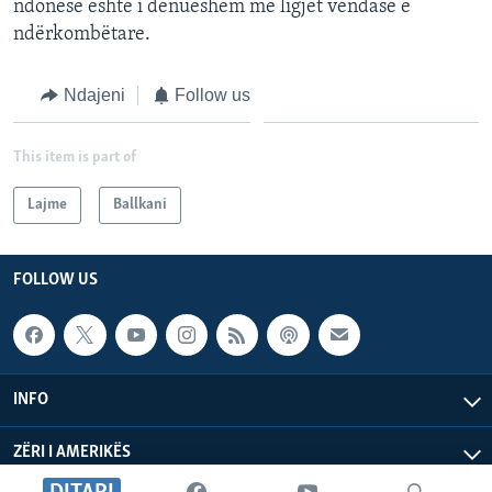
ndonëse është i dënueshëm me ligjet vendase e
ndërkombëtare.
Ndajeni
Follow us
This item is part of
Lajme
Ballkani
FOLLOW US
INFO
ZËRI I AMERIKËS