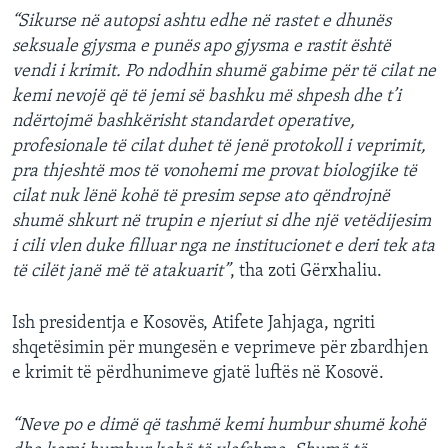
“Sikurse në autopsi ashtu edhe në rastet e dhunës
seksuale gjysma e punës apo gjysma e rastit është
vendi i krimit. Po ndodhin shumë gabime për të cilat ne
kemi nevojë që të jemi së bashku më shpesh dhe t’i
ndërtojmë bashkërisht standardet operative,
profesionale të cilat duhet të jenë protokoll i veprimit,
pra thjeshtë mos të vonohemi me provat biologjike të
cilat nuk lënë kohë të presim sepse ato qëndrojnë
shumë shkurt në trupin e njeriut si dhe një vetëdijesim
i cili vlen duke filluar nga ne institucionet e deri tek ata
të cilët janë më të atakuarit”
, tha zoti Gërxhaliu.
Ish presidentja e Kosovës, Atifete Jahjaga, ngriti
shqetësimin për mungesën e veprimeve për zbardhjen
e krimit të përdhunimeve gjatë luftës në Kosovë.
“Neve po e dimë që tashmë kemi humbur shumë kohë