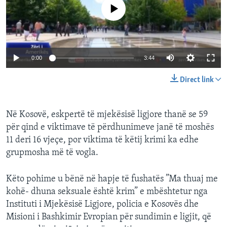
No media source currently available
INTERVISTA
DITARI
0:00
3:44
Direct link
Në Kosovë, eskpertë të mjekësisë ligjore thanë se 59
për qind e viktimave të përdhunimeve janë të moshës
11 deri 16 vjeçe, por viktima të këtij krimi ka edhe
grupmosha më të vogla.
Këto pohime u bënë në hapje të fushatës ”Ma thuaj me
kohë- dhuna seksuale është krim” e mbështetur nga
Instituti i Mjekësisë Ligjore, policia e Kosovës dhe
Misioni i Bashkimir Evropian për sundimin e ligjit, që