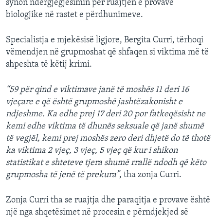
synon ndërgjegjēsimin për ruajtjen e provave
biologjike në rastet e përdhunimeve.
Specialistja e mjekësisë ligjore, Bergita Curri, tërhoqi
vëmendjen në grupmoshat që shfaqen si viktima më të
shpeshta të këtij krimi.
“59 për qind e viktimave janë të moshës 11 deri 16
vjeçare e që është grupmoshë jashtëzakonisht e
ndjeshme. Ka edhe prej 17 deri 20 por fatkeqësisht ne
kemi edhe viktima të dhunës seksuale që janë shumë
të vegjël, kemi prej moshës zero deri dhjetë do të thotë
ka viktima 2 vjeç, 3 vjeç, 5 vjeç që kur i shikon
statistikat e shteteve tjera shumë rrallë ndodh që këto
grupmosha të jenë të prekura”
, tha zonja Curri.
Zonja Curri tha se ruajtja dhe paraqitja e provave është
një nga shqetësimet në procesin e përndjekjed së