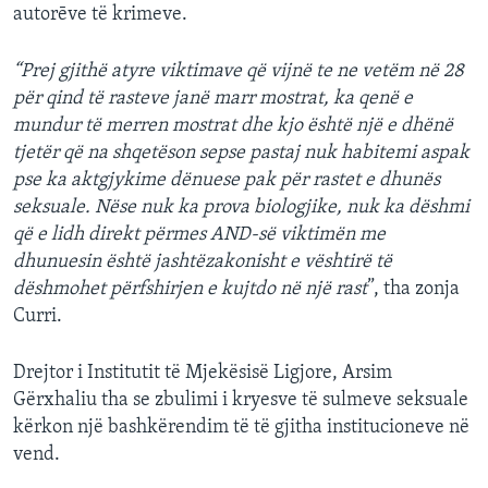
autorēve të krimeve.
“Prej gjithë atyre viktimave që vijnë te ne vetëm në 28
për qind të rasteve janë marr mostrat, ka qenë e
mundur të merren mostrat dhe kjo është një e dhënë
tjetër që na shqetëson sepse pastaj nuk habitemi aspak
pse ka aktgjykime dënuese pak për rastet e dhunës
seksuale. Nëse nuk ka prova biologjike, nuk ka dëshmi
që e lidh direkt përmes AND-së viktimën me
dhunuesin është jashtëzakonisht e vështirë të
dëshmohet përfshirjen e kujtdo në një rast
”, tha zonja
Curri.
Drejtor i Institutit të Mjekësisë Ligjore, Arsim
Gërxhaliu tha se zbulimi i kryesve të sulmeve seksuale
kërkon një bashkërendim të të gjitha institucioneve në
vend.