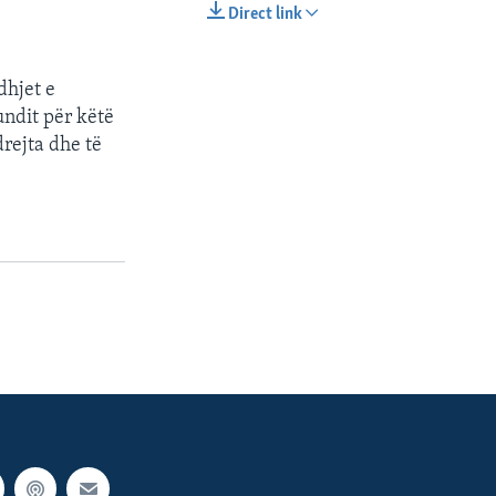
Direct link
EMBED
SHARE
dhjet e
undit për këtë
rejta dhe të