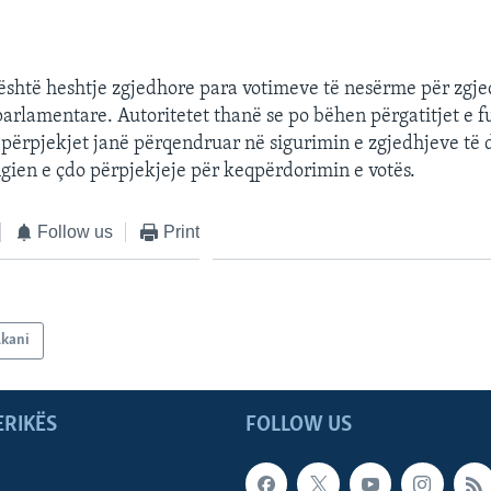
është heshtje zgjedhore para votimeve të nesërme për zgje
arlamentare. Autoritetet thanë se po bëhen përgatitjet e f
 përpjekjet janë përqendruar në sigurimin e zgjedhjeve të d
gien e çdo përpjekjeje për keqpërdorimin e votës.
Follow us
Print
lkani
ERIKËS
FOLLOW US