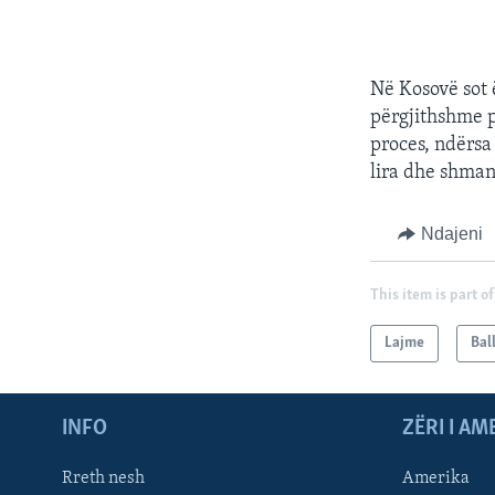
Në Kosovë sot 
përgjithshme p
proces, ndërsa
lira dhe shman
Ndajeni
This item is part of
Lajme
Bal
INFO
ZËRI I AM
Rreth nesh
Amerika