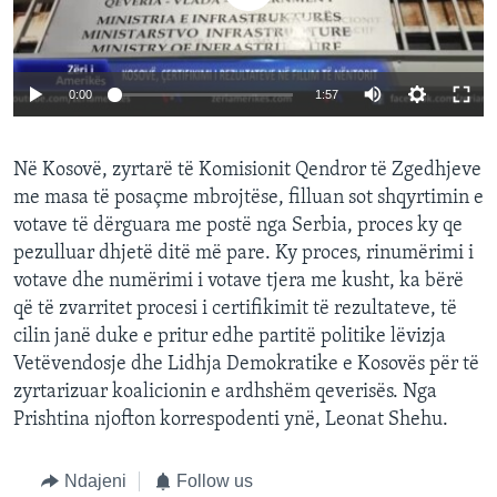
INTERVISTA
DITARI
0:00
1:57
Në Kosovë, zyrtarë të Komisionit Qendror të Zgedhjeve
me masa të posaçme mbrojtëse, filluan sot shqyrtimin e
votave të dërguara me postë nga Serbia, proces ky qe
pezulluar dhjetë ditë më pare. Ky proces, rinumërimi i
votave dhe numërimi i votave tjera me kusht, ka bërë
që të zvarritet procesi i certifikimit të rezultateve, të
cilin janë duke e pritur edhe partitë politike lëvizja
Vetëvendosje dhe Lidhja Demokratike e Kosovës për të
zyrtarizuar koalicionin e ardhshëm qeverisës. Nga
Prishtina njofton korrespodenti ynë, Leonat Shehu.
Ndajeni
Follow us