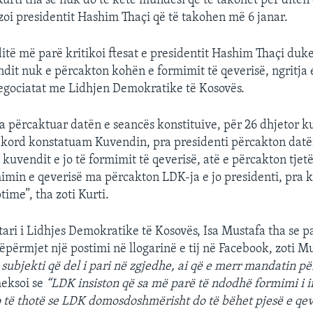
 Kurti tha se nuk do të ketë mundësi që të takohet për ditë
zoi presidentit Hashim Thaçi që të takohen më 6 janar.
 ditë më parë kritikoi ftesat e presidentit Hashim Thaçi duk
ndit nuk e përcakton kohën e formimit të qeverisë, ngritja e
negociatat me Lidhjen Demokratike të Kosovës.
ka përcaktuar datën e seancës konstituive, për 26 dhjetor k
ekord konstatuam Kuvendin, pra presidenti përcakton datë
 kuvendit e jo të formimit të qeverisë, atë e përcakton tje
imin e qeverisë ma përcakton LDK-ja e jo presidenti, pra 
ime”, tha zoti Kurti.
ari i Lidhjes Demokratike të Kosovës, Isa Mustafa tha se par
ëpërmjet një postimi në llogarinë e tij në Facebook, zoti Mu
n subjekti që del i pari në zgjedhe, ai që e merr mandatin p
heksoi se
“LDK insiston që sa më parë të ndodhë formimi i i
 të thotë se LDK domosdoshmërisht do të bëhet pjesë e qev