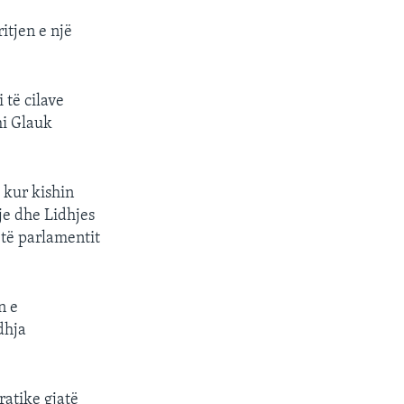
itjen e një
 të cilave
hi Glauk
 kur kishin
je dhe Lidhjes
 të parlamentit
n e
idhja
ratike gjatë