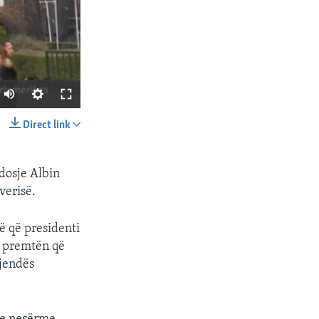
Direct link
SHARE
ndosje Albin
verisë.
të që presidenti
të premtën që
gjendës
px
width