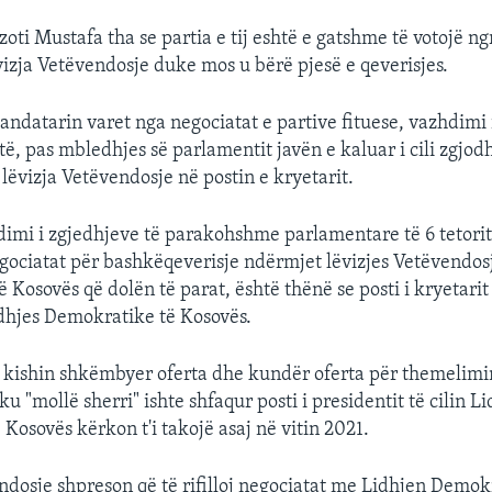
zoti Mustafa tha se partia e tij eshtë e gatshme të votojë ngr
vizja Vetëvendosje duke mos u bërë pjesë e qeverisjes.
ndatarin varet nga negociatat e partive fituese, vazhdimi i
të, pas mbledhjes së parlamentit javën e kaluar i cili zgjod
lëvizja Vetëvendosje në postin e kryetarit.
imi i zgjedhjeve të parakohshme parlamentare të 6 tetorit
egociatat për bashkëqeverisje ndërmjet lëvizjes Vetëvendos
 Kosovës që dolën të parat, është thënë se posti i kryetarit
Lidhjes Demokratike të Kosovës.
ë kishin shkëmbyer oferta dhe kundër oferta për themelimi
ku "mollë sherri" ishte shfaqur posti i presidentit të cilin L
Kosovës kërkon t'i takojë asaj në vitin 2021.
ndosje shpreson që të rifilloj negociatat me Lidhjen Demok