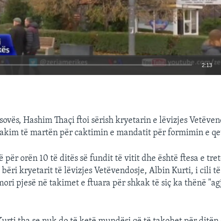
2:13
EMBED
sovës, Hashim Thaçi ftoi sërish kryetarin e lëvizjes Vetëve
 takim të martën për caktimin e mandatit për formimin e qe
ë për orën 10 të ditës së fundit të vitit dhe është ftesa e tre
bëri kryetarit të lëvizjes Vetëvendosje, Albin Kurti, i cili 
ori pjesë në takimet e ftuara për shkak të siç ka thënë "a