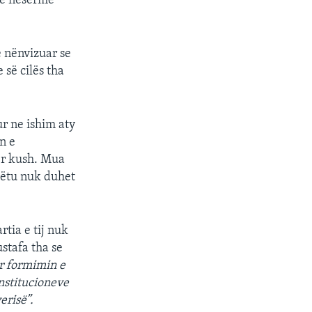
n e nesërme
e nënvizuar se
 së cilës tha
ur ne ishim aty
n e
tër kush. Mua
këtu nuk duhet
tia e tij nuk
stafa tha se
ër formimin e
nstitucioneve
erisë”.