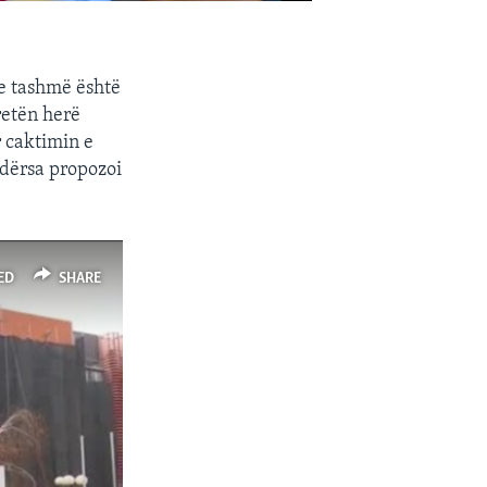
se tashmë është
tretën herë
r caktimin e
ndërsa propozoi
ED
SHARE