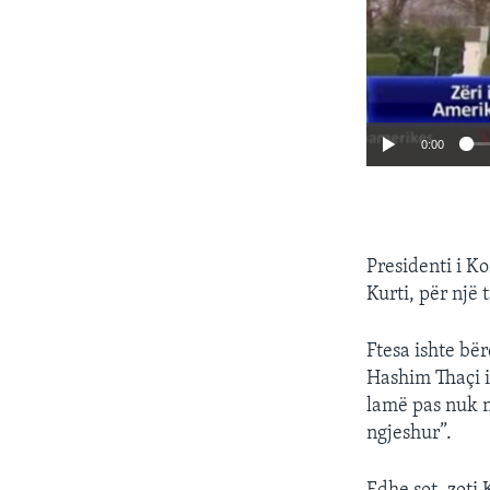
0:00
Presidenti i Ko
Kurti, për një
Ftesa ishte bër
Hashim Thaçi i 
lamë pas nuk m
ngjeshur”.