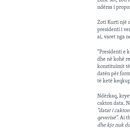
Edhe sot, zoti
ndërsa i propo
Zoti Kurti një
presidenti i ve
ai, varet nga 
“Presidenti e 
dhe në kohë r
konstituimit të
datën për form
të ketë keqkupt
Ndërkaq, kryet
cakton data. N
“datat i cakto
qeverisë”.
Ai t
dhe kjo nuk do