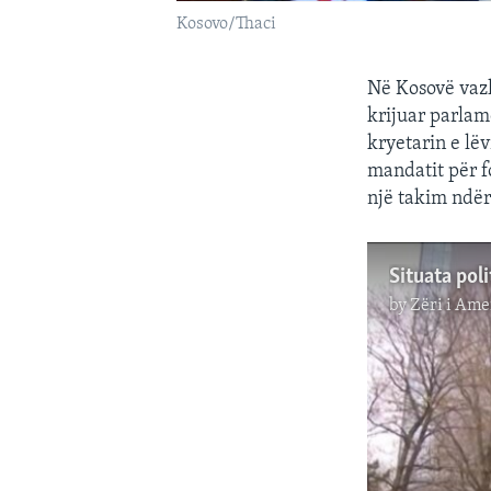
Kosovo/Thaci
Në Kosovë vazh
krijuar parlame
kryetarin e lë
mandatit për f
një takim ndër
Situata pol
by
Zëri i Ame