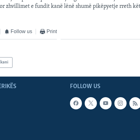
por zhvillimet e fundit kanë lënë shumë pikëpyetje rreth kë
Follow us
Print
lkani
ERIKËS
FOLLOW US