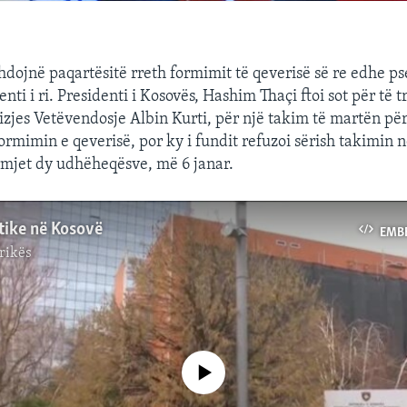
dojnë paqartësitë rreth formimit të qeverisë së re edhe p
nti i ri. Presidenti i Kosovës, Hashim Thaçi ftoi sot për të 
vizjes Vetëvendosje Albin Kurti, për një takim të martën pë
ormimin e qeverisë, por ky i fundit refuzoi sërish takimin 
mjet dy udhëheqësve, më 6 janar.
itike në Kosovë
EMB
rikës
No media source currently available