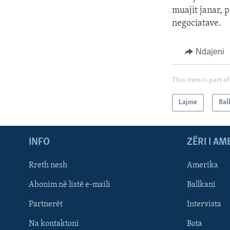
muajit janar, 
negociatave.
Ndajeni
This item is part of
Lajme
Bal
INFO
ZËRI I AM
Rreth nesh
Amerika
Abonim në listë e-maili
Ballkani
Partnerët
Intervista
Learning English
Na kontaktoni
Bota