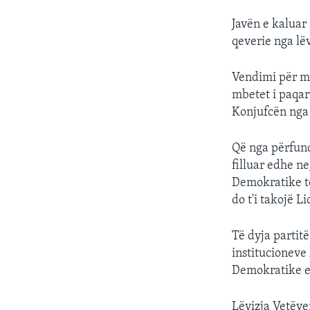
Javën e kaluar 
qeverie nga lë
Vendimi për ma
mbetet i paqar
Konjufcën nga 
Që nga përfund
filluar edhe n
Demokratike të
do t'i takojë 
Të dyja partit
institucioneve 
Demokratike e 
Lëvizja Vetëve