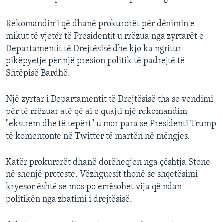
Rekomandimi që dhanë prokurorët për dënimin e
mikut të vjetër të Presidentit u rrëzua nga zyrtarët e
Departamentit të Drejtësisë dhe kjo ka ngritur
pikëpyetje për një presion politik të padrejtë të
Shtëpisë Bardhë.
Një zyrtar i Departamentit të Drejtësisë tha se vendimi
për të rrëzuar atë që ai e quajti një rekomandim
"ekstrem dhe të tepërt" u mor para se Presidenti Trump
të komentonte në Twitter të martën në mëngjes.
Katër prokurorët dhanë dorëheqjen nga çështja Stone
në shenjë proteste. Vëzhguesit thonë se shqetësimi
kryesor është se mos po errësohet vija që ndan
politikën nga zbatimi i drejtësisë.