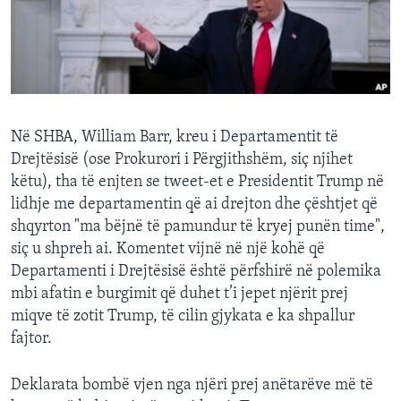
INTERVISTA
DITARI
Në SHBA, William Barr, kreu i Departamentit të
Drejtësisë (ose Prokurori i Përgjithshëm, siç njihet
këtu), tha të enjten se tweet-et e Presidentit Trump në
lidhje me departamentin që ai drejton dhe çështjet që
shqyrton "ma bëjnë të pamundur të kryej punën time",
siç u shpreh ai. Komentet vijnë në një kohë që
Departamenti i Drejtësisë është përfshirë në polemika
mbi afatin e burgimit që duhet t’i jepet njërit prej
miqve të zotit Trump, të cilin gjykata e ka shpallur
fajtor.
Deklarata bombë vjen nga njëri prej anëtarëve më të