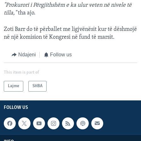
"Prokurori i Përgjithshëm e ka ulur veten në nivele të
tilla,"
tha ajo.
Zoti Barr do të përballet me ligjvënësit kur të dëshmojë
në një komision të Kongresi në fund të marsit.
Ndajeni
Follow us
This item is part of
Lajme
SHBA
FOLLOW US