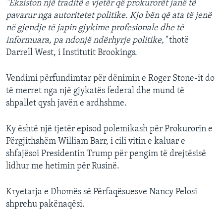
"Ekziston një traditë e vjetër që prokurorët janë të
pavarur nga autoritetet politike. Kjo bën që ata të jenë
në gjendje të japin gjykime profesionale dhe të
informuara, pa ndonjë ndërhyrje politike,"
thotë
Darrell West, i Institutit Brookings.
Vendimi përfundimtar për dënimin e Roger Stone-it do
të merret nga një gjykatës federal dhe mund të
shpallet qysh javën e ardhshme.
Ky është një tjetër episod polemikash për Prokurorin e
Përgjithshëm William Barr, i cili vitin e kaluar e
shfajësoi Presidentin Trump për pengim të drejtësisë
lidhur me hetimin për Rusinë.
Kryetarja e Dhomës së Përfaqësuesve Nancy Pelosi
shprehu pakënaqësi.