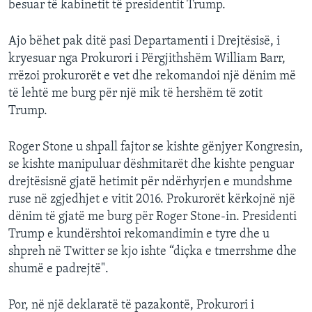
besuar të kabinetit të presidentit Trump.
Ajo bëhet pak ditë pasi Departamenti i Drejtësisë, i
kryesuar nga Prokurori i Përgjithshëm William Barr,
rrëzoi prokurorët e vet dhe rekomandoi një dënim më
të lehtë me burg për një mik të hershëm të zotit
Trump.
Roger Stone u shpall fajtor se kishte gënjyer Kongresin,
se kishte manipuluar dëshmitarët dhe kishte penguar
drejtësisnë gjatë hetimit për ndërhyrjen e mundshme
ruse në zgjedhjet e vitit 2016. Prokurorët kërkojnë një
dënim të gjatë me burg për Roger Stone-in. Presidenti
Trump e kundërshtoi rekomandimin e tyre dhe u
shpreh në Twitter se kjo ishte “diçka e tmerrshme dhe
shumë e padrejtë".
Por, në një deklaratë të pazakontë, Prokurori i