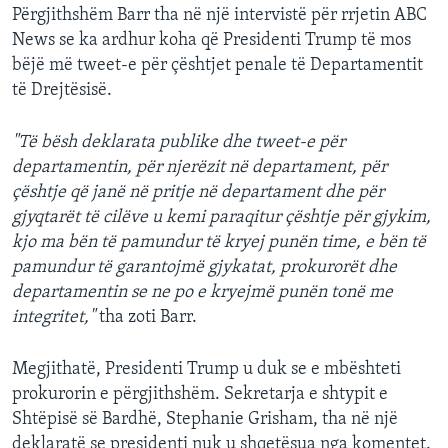
Përgjithshëm Barr tha në një intervistë për rrjetin ABC
News se ka ardhur koha që Presidenti Trump të mos
bëjë më tweet-e për çështjet penale të Departamentit
të Drejtësisë.
"Të bësh deklarata publike dhe tweet-e për
departamentin, për njerëzit në departament, për
çështje që janë në pritje në departament dhe për
gjyqtarët të cilëve u kemi paraqitur çështje për gjykim,
kjo ma bën të pamundur të kryej punën time, e bën të
pamundur të garantojmë gjykatat, prokurorët dhe
departamentin se ne po e kryejmë punën tonë me
integritet,"
tha zoti Barr.
Megjithatë, Presidenti Trump u duk se e mbështeti
prokurorin e përgjithshëm. Sekretarja e shtypit e
Shtëpisë së Bardhë, Stephanie Grisham, tha në një
deklaratë se presidenti nuk u shqetësua nga komentet.