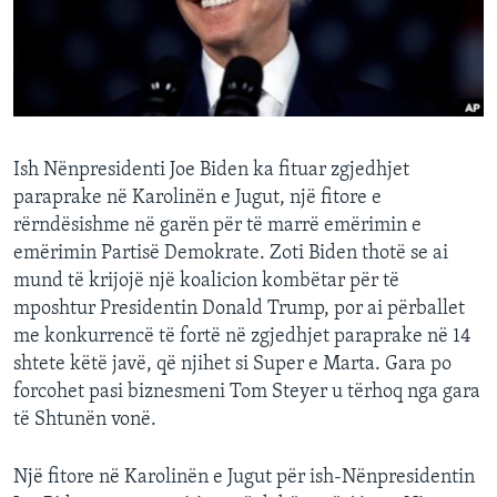
INTERVISTA
DITARI
Ish Nënpresidenti Joe Biden ka fituar zgjedhjet
paraprake në Karolinën e Jugut, një fitore e
rërndësishme në garën për të marrë emërimin e
emërimin Partisë Demokrate. Zoti Biden thotë se ai
mund të krijojë një koalicion kombëtar për të
mposhtur Presidentin Donald Trump, por ai përballet
me konkurrencë të fortë në zgjedhjet paraprake në 14
shtete këtë javë, që njihet si Super e Marta. Gara po
forcohet pasi biznesmeni Tom Steyer u tërhoq nga gara
të Shtunën vonë.
Një fitore në Karolinën e Jugut për ish-Nënpresidentin