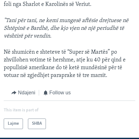
foli nga Sharlot e Karolinës së Veriut.
"Tani për tani, ne kemi mungesë aftësie drejtuese në
Shtëpinë e Bardhë, dhe kjo vjen në një periudhë të
vështirë për vendin.
Në shumicën e shteteve të “Super së Martës” po
zhvillohen votime të hershme, atje ku 40 për qind e
popullsisë amerikane do të ketë mundësinë për të
votuar në zgjedhjet paraprake të tre marsit.
Ndajeni
Follow us
This item is part of
Lajme
SHBA