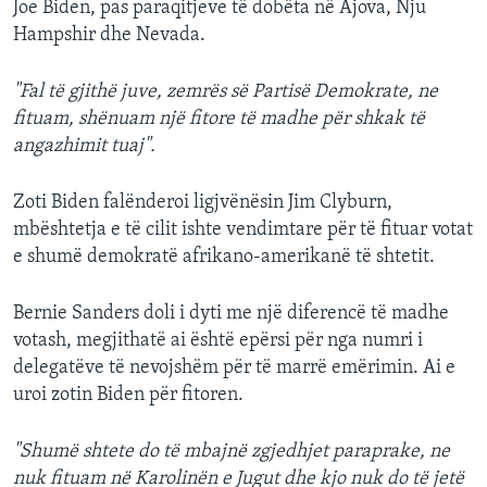
Joe Biden, pas paraqitjeve të dobëta në Ajova, Nju
Hampshir dhe Nevada.
"Fal të gjithë juve, zemrës së Partisë Demokrate, ne
fituam, shënuam një fitore të madhe për shkak të
angazhimit tuaj".
Zoti Biden falënderoi ligjvënësin Jim Clyburn,
mbështetja e të cilit ishte vendimtare për të fituar votat
e shumë demokratë afrikano-amerikanë të shtetit.
Bernie Sanders doli i dyti me një diferencë të madhe
votash, megjithatë ai është epërsi për nga numri i
delegatëve të nevojshëm për të marrë emërimin. Ai e
uroi zotin Biden për fitoren.
"Shumë shtete do të mbajnë zgjedhjet paraprake, ne
nuk fituam në Karolinën e Jugut dhe kjo nuk do të jetë