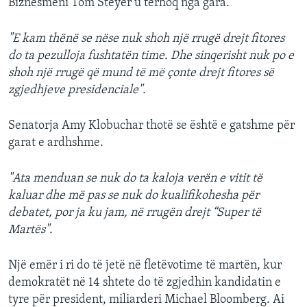
Biznesmeni Tom Steyer u tërhoq nga gara.
"E kam thënë se nëse nuk shoh një rrugë drejt fitores
do ta pezulloja fushtatën time. Dhe sinqerisht nuk po e
shoh një rrugë që mund të më çonte drejt fitores së
zgjedhjeve presidenciale".
Senatorja Amy Klobuchar thotë se është e gatshme për
garat e ardhshme.
"Ata menduan se nuk do ta kaloja verën e vitit të
kaluar dhe më pas se nuk do kualifikohesha për
debatet, por ja ku jam, në rrugën drejt “Super të
Martës".
Një emër i ri do të jetë në fletëvotime të martën, kur
demokratët në 14 shtete do të zgjedhin kandidatin e
tyre për president, miliarderi Michael Bloomberg. Ai