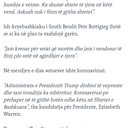
humbja e vetme. Ka shumë shtete të tjera në këtë
vend. Askush nuk i fiton të gjitha shtetet”.
Ish-kryebashkiaku i South Bendit Pete Buttigieg thotë
se ai ka në plan ta vazhdojë garën.
"Jam krenar për votat që morëm dhe jam i vendosur të
fitoj çdo votë në zgjedhjet e tjera".
Në mendjen e disa votuesve ishte koronavirusi.
“Administrata e Presidentit Trump dështoi të vepronte
dhe tani tronditja ka mbërritur. Koronavirusi po
përhapet në të gjithë botën edhe këtu në Shtetet e
Bashkuara",
tha kandidatja për Presidente, Ezizabeth
Warren.