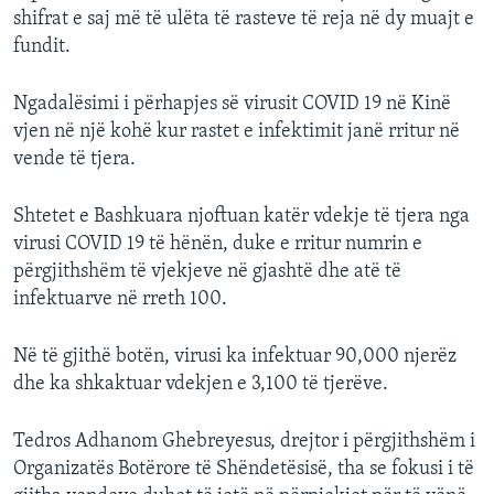
shifrat e saj më të ulëta të rasteve të reja në dy muajt e
fundit.
Ngadalësimi i përhapjes së virusit COVID 19 në Kinë
vjen në një kohë kur rastet e infektimit janë rritur në
vende të tjera.
Shtetet e Bashkuara njoftuan katër vdekje të tjera nga
virusi COVID 19 të hënën, duke e rritur numrin e
përgjithshëm të vjekjeve në gjashtë dhe atë të
infektuarve në rreth 100.
Në të gjithë botën, virusi ka infektuar 90,000 njerëz
dhe ka shkaktuar vdekjen e 3,100 të tjerëve.
Tedros Adhanom Ghebreyesus, drejtor i përgjithshëm i
Organizatës Botërore të Shëndetësisë, tha se fokusi i të