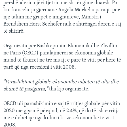
përshëndesin njëri-tjetrin me shtrëngime duarsh. Por
kur kancelarja gjermane Angela Merkel u paraqit për
një takim me grupet e imigrantëve, Ministri i
Brendshëm Horst Seehofer nuk e shtrëngoi dorën e saj
të shtrirë.
Organizata për Bashkëpunim Ekonomik dhe Zhvillim
në Paris (OECD) paralajmëroi se ekonomia globale
mund të tkurret në tre muajt e parë të vitit për herë të
parë që nga recesioni i vitit 2008.
"Parashikimet globale ekonomike mbeten të ulta dhe
shumë të pasigurta,"
tha kjo organizatë.
OECD uli parashikimin e saj të rritjes globale për vitin
2020 me gjysmë përqind, në 2.4%, që do të ishte rritja
më e dobët që nga kulmi i krizës ekonomike të vitit
2008.