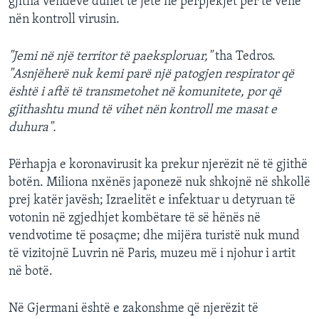
gjitha vendeve duhet të jetë në përpjekjet për të vënë
nën kontroll virusin.
"Jemi në një territor të paeksploruar,"
tha Tedros.
"Asnjëherë nuk kemi parë një patogjen respirator që
është i aftë të transmetohet në komunitete, por që
gjithashtu mund të vihet nën kontroll me masat e
duhura".
Përhapja e koronavirusit ka prekur njerëzit në të gjithë
botën. Miliona nxënës japonezë nuk shkojnë në shkollë
prej katër javësh; Izraelitët e infektuar u detyruan të
votonin në zgjedhjet kombëtare të së hënës në
vendvotime të posaçme; dhe mijëra turistë nuk mund
të vizitojnë Luvrin në Paris, muzeu më i njohur i artit
në botë.
Në Gjermani është e zakonshme që njerëzit të