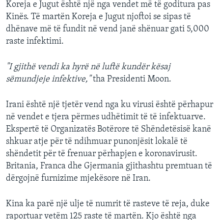
Koreja e Jugut është një nga vendet më të goditura pas
Kinës. Të martën Koreja e Jugut njoftoi se sipas të
dhënave më të fundit në vend janë shënuar gati 5,000
raste infektimi.
"I gjithë vendi ka hyrë në luftë kundër kësaj
sëmundjeje infektive,"
tha Presidenti Moon.
Irani është një tjetër vend nga ku virusi është përhapur
në vendet e tjera përmes udhëtimit të të infektuarve.
Ekspertë të Organizatës Botërore të Shëndetësisë kanë
shkuar atje për të ndihmuar punonjësit lokalë të
shëndetit për të frenuar përhapjen e koronavirusit.
Britania, Franca dhe Gjermania gjithashtu premtuan të
dërgojnë furnizime mjekësore në Iran.
Kina ka parë një ulje të numrit të rasteve të reja, duke
raportuar vetëm 125 raste të martën. Kjo është nga