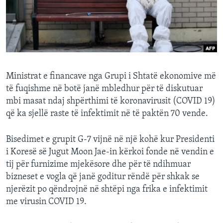
INTERVISTA
DITARI
Ministrat e financave nga Grupi i Shtatë ekonomive më
të fuqishme në botë janë mbledhur për të diskutuar
mbi masat ndaj shpërthimi të koronavirusit (COVID 19)
që ka sjellë raste të infektimit në të paktën 70 vende.
Bisedimet e grupit G-7 vijnë në një kohë kur Presidenti
i Koresë së Jugut Moon Jae-in kërkoi fonde në vendin e
tij për furnizime mjekësore dhe për të ndihmuar
bizneset e vogla që janë goditur rëndë për shkak se
njerëzit po qëndrojnë në shtëpi nga frika e infektimit
me virusin COVID 19.