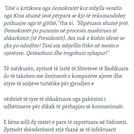
"Unë u kritikova nga demokratët kur mbylla vendin
nga Kina shumë javë përpara se kjo të rekamandohej
pothuajse nga të gjithë,"
tha ai.
"Shpëtuam shumë jetë.
Demokratët po punonin në procesin mashtrues të
shkarkimit (të Presidentit). Ata nuk e kishin idenë se
çka po ndodhte! Tani ata mbjellin frikë në mesin e
njerëzve. Qetësohuni dhe tregohuni syhapur!"
Të mërkurën, zyrtarë të lartë të Shteteve të Bashkuara
do të takohen me drejtuesit e kompanive ajrore dhe
atyre të anijeve turistike për gjendjen e
vështirë të tyre të shkaktuara nga pakësimi i
udhëtimeve për shkak të përhapjes së koronavirusit.
E hëna solli dy rastet e para të raportuara në Indonezi.
Zyrtarët shëndetësorë atje thanë se të infektuarit