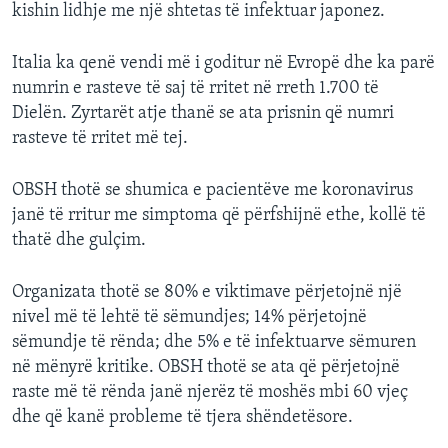
kishin lidhje me një shtetas të infektuar japonez.
Italia ka qenë vendi më i goditur në Evropë dhe ka parë
numrin e rasteve të saj të rritet në rreth 1.700 të
Dielën. Zyrtarët atje thanë se ata prisnin që numri
rasteve të rritet më tej.
OBSH thotë se shumica e pacientëve me koronavirus
janë të rritur me simptoma që përfshijnë ethe, kollë të
thatë dhe gulçim.
Organizata thotë se 80% e viktimave përjetojnë një
nivel më të lehtë të sëmundjes; 14% përjetojnë
sëmundje të rënda; dhe 5% e të infektuarve sëmuren
në mënyrë kritike. OBSH thotë se ata që përjetojnë
raste më të rënda janë njerëz të moshës mbi 60 vjeç
dhe që kanë probleme të tjera shëndetësore.