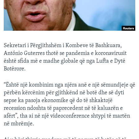
INTERVISTA
DITARI
Sekretari i Përgjithshëm i Kombeve të Bashkuara,
António Guterres thotë se pandemia e koronavirusit
është sfida më e madhe globale që nga Lufta e Dytë
Botërore.
“Është një kombinim nga njëra anë e një sëmundjeje që
përbën kërcënim për gjithkënd në botë dhe së dyti
sepse ka pasoja ekonomike që do të shkaktojë
recession ndoshta të paprecedent në të kaluarën e
afërt”, tha ai në një videoconference shtypi të martën
në mbrëmje.