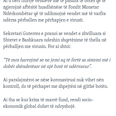
Ai u bëri thirrje vendeve më të pasura të botës që të
zgjerojnë aftësitë huadhënëse të Fondit Monetar
Ndërkombëtar që të ndihmojnë vendet më të varfra
ndërsa përballen me përhapjen e virusit.
Sekretari Guterres e pranoi se vendet e zhvilluara si
Shtetet e Bashkuara ndeshin shqetësime të thella në
përballjen me virusin. Por ai shtoi:
“Të mos harrojmë se ne jemi aq të fortë sa sistemi më i
dobët shëndetësor në një botë të ndërvarur”.
Ai paralajmëroi se nëse koronavirusi nuk vihet nën
kontroll, do të përhapet me shpejtësi në gjithë botën.
Ai tha se kur kriza të marrë fund, rendi socio-
ekonomik global duhet të ndryshojë.