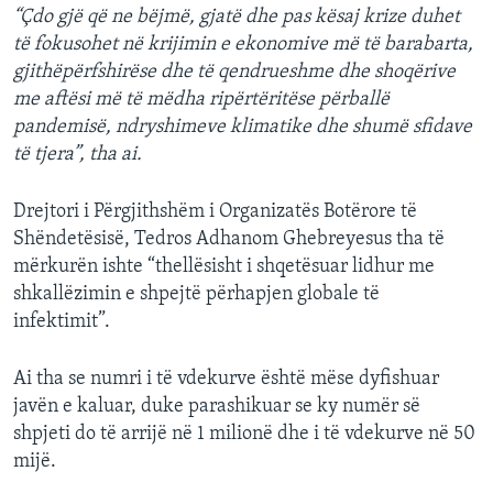
“Çdo gjë që ne bëjmë, gjatë dhe pas kësaj krize duhet
të fokusohet në krijimin e ekonomive më të barabarta,
gjithëpërfshirëse dhe të qendrueshme dhe shoqërive
me aftësi më të mëdha ripërtëritëse përballë
pandemisë, ndryshimeve klimatike dhe shumë sfidave
të tjera”, tha ai.
Drejtori i Përgjithshëm i Organizatës Botërore të
Shëndetësisë, Tedros Adhanom Ghebreyesus tha të
mërkurën ishte “thellësisht i shqetësuar lidhur me
shkallëzimin e shpejtë përhapjen globale të
infektimit”.
Ai tha se numri i të vdekurve është mëse dyfishuar
javën e kaluar, duke parashikuar se ky numër së
shpjeti do të arrijë në 1 milionë dhe i të vdekurve në 50
mijë.