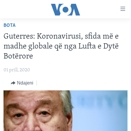
Lidhje
Kalo
në
BOTA
faqen
FAQJA KRYESORE
kryesore
Guterres: Koronavirusi, sfida më e
KATEGORITË
Kalo
madhe globale që nga Lufta e Dytë
tek
DITARI
AMERIKA
Botërore
faqja
BALLKANI
kryesore
Learning English
01 prill, 2020
Kalo
EVROPA
tek
Ndajeni
FOLLOW US
BOTA
kërkimi
MJEDISI
KULTURË
Gjuhët
SHKENCË DHE TEKNOLOGJI
SHËNDETËSI