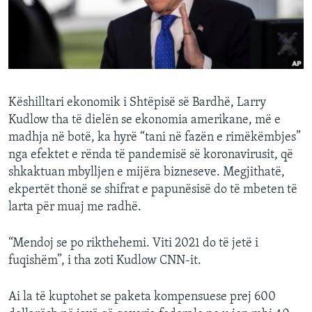
INTERVISTA
DITARI
Këshilltari ekonomik i Shtëpisë së Bardhë, Larry
Kudlow tha të dielën se ekonomia amerikane, më e
madhja në botë, ka hyrë “tani në fazën e rimëkëmbjes”
nga efektet e rënda të pandemisë së koronavirusit, që
shkaktuan mbylljen e mijëra bizneseve. Megjithatë,
ekpertët thonë se shifrat e papunësisë do të mbeten të
larta për muaj me radhë.
“Mendoj se po rikthehemi. Viti 2021 do të jetë i
fuqishëm”, i tha zoti Kudlow CNN-it.
Ai la të kuptohet se paketa kompensuese prej 600