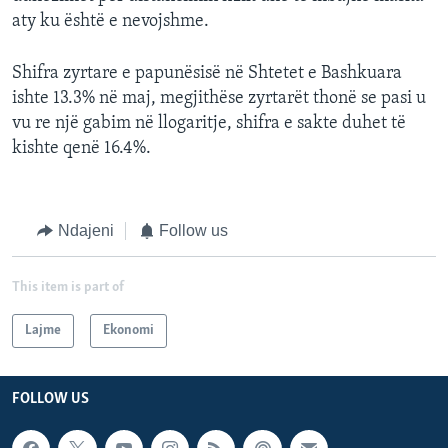
aty ku është e nevojshme.
Shifra zyrtare e papunësisë në Shtetet e Bashkuara
ishte 13.3% në maj, megjithëse zyrtarët thonë se pasi u
vu re një gabim në llogaritje, shifra e sakte duhet të
kishte qenë 16.4%.
Ndajeni
Follow us
This item is part of
Lajme
Ekonomi
FOLLOW US