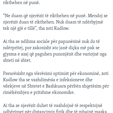
rikthehen në punë.
“Ne duam që njerëzit të rikthehen në punë. Mendoj se
njerëzit duan të rikthehen. Nuk duam të ndërhyjmë
tek një gjë e tillë”, tha zoti Kudlow.
Ai tha se ndihma sociale për papunësinë nuk do të
ndërpritej, por zakonisht ato janë diçka më pak se
gjysma e asaj që paguhen punonjësit dhe variojnë nga
shteti në shtet.
Pavarësisht nga vlerësimi optimist për ekonominë, zoti
Kudlow tha se vazhdimësia e infeksioneve dhe
vdekjeve në Shtetet e Bashkuara përbën shqetësim për
rimëkëmbjen e pritshme ekonomike.
Ai tha se njerëzit duhet të vazhdojnë të respektojnë
udhëzimet për distancimin fizik dhe të mbajnë maska