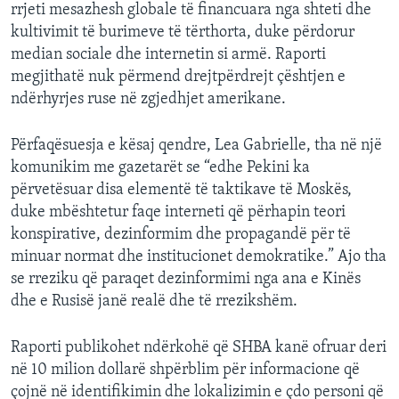
rrjeti mesazhesh globale të financuara nga shteti dhe
kultivimit të burimeve të tërthorta, duke përdorur
median sociale dhe internetin si armë. Raporti
megjithatë nuk përmend drejtpërdrejt çështjen e
ndërhyrjes ruse në zgjedhjet amerikane.
Përfaqësuesja e kësaj qendre, Lea Gabrielle, tha në një
komunikim me gazetarët se “edhe Pekini ka
përvetësuar disa elementë të taktikave të Moskës,
duke mbështetur faqe interneti që përhapin teori
konspirative, dezinformim dhe propagandë për të
minuar normat dhe institucionet demokratike.” Ajo tha
se rreziku që paraqet dezinformimi nga ana e Kinës
dhe e Rusisë janë realë dhe të rrezikshëm.
Raporti publikohet ndërkohë që SHBA kanë ofruar deri
në 10 milion dollarë shpërblim për informacione që
çojnë në identifikimin dhe lokalizimin e çdo personi që