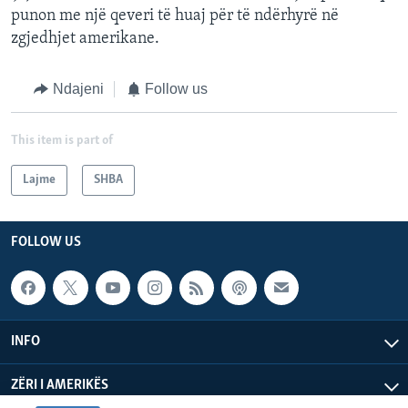
punon me një qeveri të huaj për të ndërhyrë në
zgjedhjet amerikane.
Ndajeni
Follow us
This item is part of
Lajme
SHBA
FOLLOW US
INFO
ZËRI I AMERIKËS