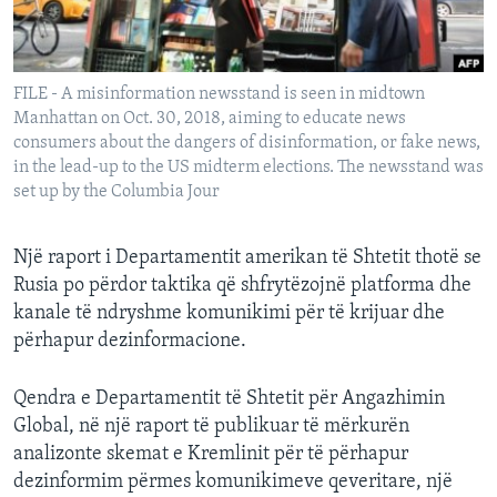
INTERVISTA
DITARI
FILE - A misinformation newsstand is seen in midtown
Manhattan on Oct. 30, 2018, aiming to educate news
consumers about the dangers of disinformation, or fake news,
in the lead-up to the US midterm elections. The newsstand was
set up by the Columbia Jour
Një raport i Departamentit amerikan të Shtetit thotë se
Rusia po përdor taktika që shfrytëzojnë platforma dhe
kanale të ndryshme komunikimi për të krijuar dhe
përhapur dezinformacione.
Qendra e Departamentit të Shtetit për Angazhimin
Global, në një raport të publikuar të mërkurën
analizonte skemat e Kremlinit për të përhapur
dezinformim përmes komunikimeve qeveritare, një