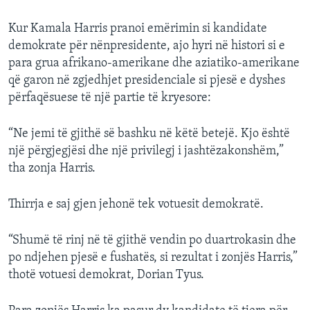
Kur Kamala Harris pranoi emërimin si kandidate
demokrate për nënpresidente, ajo hyri në histori si e
para grua afrikano-amerikane dhe aziatiko-amerikane
që garon në zgjedhjet presidenciale si pjesë e dyshes
përfaqësuese të një partie të kryesore:
“Ne jemi të gjithë së bashku në këtë betejë. Kjo është
një përgjegjësi dhe një privilegj i jashtëzakonshëm,”
tha zonja Harris.
Thirrja e saj gjen jehonë tek votuesit demokratë.
“Shumë të rinj në të gjithë vendin po duartrokasin dhe
po ndjehen pjesë e fushatës, si rezultat i zonjës Harris,”
thotë votuesi demokrat, Dorian Tyus.