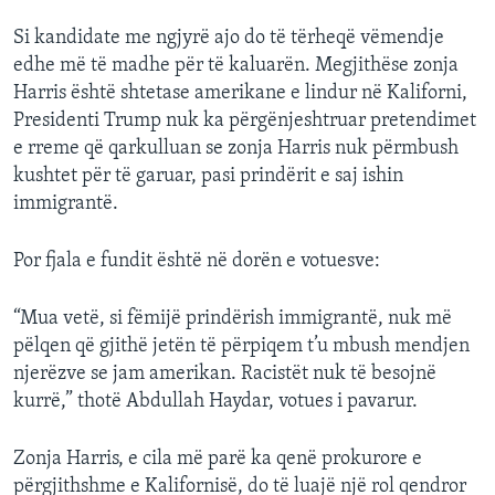
Si kandidate me ngjyrë ajo do të tërheqë vëmendje
edhe më të madhe për të kaluarën. Megjithëse zonja
Harris është shtetase amerikane e lindur në Kaliforni,
Presidenti Trump nuk ka përgënjeshtruar pretendimet
e rreme që qarkulluan se zonja Harris nuk përmbush
kushtet për të garuar, pasi prindërit e saj ishin
immigrantë.
Por fjala e fundit është në dorën e votuesve:
“Mua vetë, si fëmijë prindërish immigrantë, nuk më
pëlqen që gjithë jetën të përpiqem t’u mbush mendjen
njerëzve se jam amerikan. Racistët nuk të besojnë
kurrë,” thotë Abdullah Haydar, votues i pavarur.
Zonja Harris, e cila më parë ka qenë prokurore e
përgjithshme e Kalifornisë, do të luajë një rol qendror