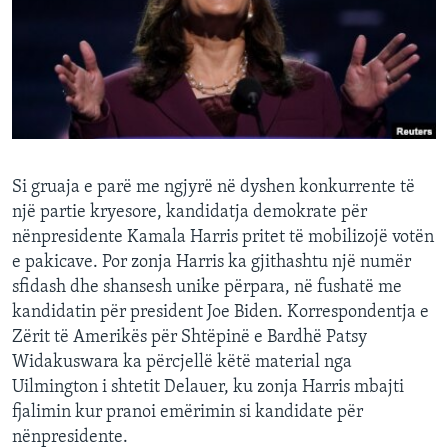
INTERVISTA
DITARI
Si gruaja e parë me ngjyrë në dyshen konkurrente të
një partie kryesore, kandidatja demokrate për
nënpresidente Kamala Harris pritet të mobilizojë votën
e pakicave. Por zonja Harris ka gjithashtu një numër
sfidash dhe shansesh unike përpara, në fushatë me
kandidatin për president Joe Biden. Korrespondentja e
Zërit të Amerikës për Shtëpinë e Bardhë Patsy
Widakuswara ka përcjellë këtë material nga
Uilmington i shtetit Delauer, ku zonja Harris mbajti
fjalimin kur pranoi emërimin si kandidate për
nënpresidente.