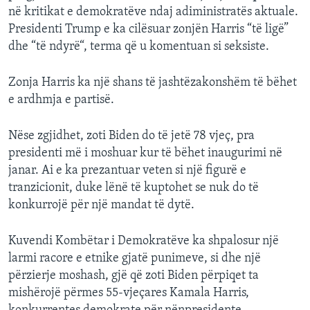
në kritikat e demokratëve ndaj adiministratës aktuale.
Presidenti Trump e ka cilësuar zonjën Harris “të ligë”
dhe “të ndyrë“, terma që u komentuan si seksiste.
Zonja Harris ka një shans të jashtëzakonshëm të bëhet
e ardhmja e partisë.
Nëse zgjidhet, zoti Biden do të jetë 78 vjeç, pra
presidenti më i moshuar kur të bëhet inaugurimi në
janar. Ai e ka prezantuar veten si një figurë e
tranzicionit, duke lënë të kuptohet se nuk do të
konkurrojë për një mandat të dytë.
Kuvendi Kombëtar i Demokratëve ka shpalosur një
larmi racore e etnike gjatë punimeve, si dhe një
përzierje moshash, gjë që zoti Biden përpiqet ta
mishërojë përmes 55-vjeçares Kamala Harris,