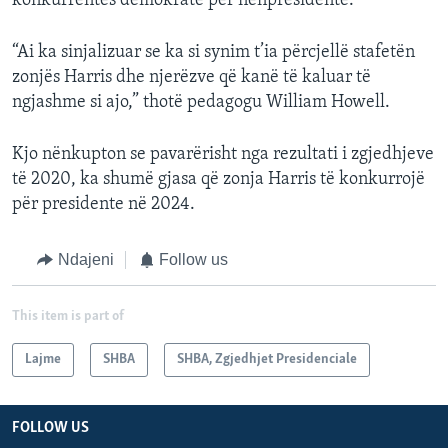
konkurrentes demokrate për nënpresidente.
“Ai ka sinjalizuar se ka si synim t’ia përcjellë stafetën
zonjës Harris dhe njerëzve që kanë të kaluar të
ngjashme si ajo,” thotë pedagogu William Howell.
Kjo nënkupton se pavarërisht nga rezultati i zgjedhjeve
të 2020, ka shumë gjasa që zonja Harris të konkurrojë
për presidente në 2024.
Ndajeni
Follow us
This item is part of
Lajme
SHBA
SHBA, Zgjedhjet Presidenciale
FOLLOW US