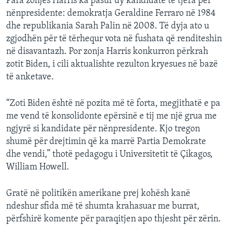
Para zonjës Harris ka pasur dy kandidate të tjera për
nënpresidente: demokratja Geraldine Ferraro në 1984
dhe republikania Sarah Palin në 2008. Të dyja ato u
zgjodhën për të tërhequr vota në fushata që renditeshin
në disavantazh. Por zonja Harris konkurron përkrah
zotit Biden, i cili aktualishte rezulton kryesues në bazë
të anketave.
“Zoti Biden është në pozita më të forta, megjithatë e pa
me vend të konsolidonte epërsinë e tij me një grua me
ngjyrë si kandidate për nënpresidente. Kjo tregon
shumë për drejtimin që ka marrë Partia Demokrate
dhe vendi,” thotë pedagogu i Universitetit të Çikagos,
William Howell.
Gratë në politikën amerikane prej kohësh kanë
ndeshur sfida më të shumta krahasuar me burrat,
përfshirë komente për paraqitjen apo thjesht për zërin.