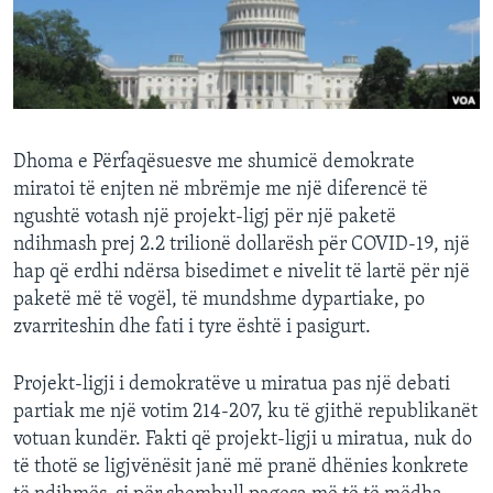
INTERVISTA
DITARI
Dhoma e Përfaqësuesve me shumicë demokrate
miratoi të enjten në mbrëmje me një diferencë të
ngushtë votash një projekt-ligj për një paketë
ndihmash prej 2.2 trilionë dollarësh për COVID-19, një
hap që erdhi ndërsa bisedimet e nivelit të lartë për një
paketë më të vogël, të mundshme dypartiake, po
zvarriteshin dhe fati i tyre është i pasigurt.
Projekt-ligji i demokratëve u miratua pas një debati
partiak me një votim 214-207, ku të gjithë republikanët
votuan kundër. Fakti që projekt-ligji u miratua, nuk do
të thotë se ligjvënësit janë më pranë dhënies konkrete