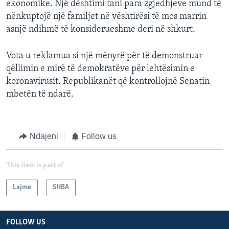
ekonomike. Një dështimi tani para zgjedhjeve mund të
nënkuptojë një familjet në vështirësi të mos marrin
asnjë ndihmë të konsiderueshme deri në shkurt.
Vota u reklamua si një mënyrë për të demonstruar
qëllimin e mirë të demokratëve për lehtësimin e
koronavirusit. Republikanët që kontrollojnë Senatin
mbetën të ndarë.
Ndajeni
Follow us
This item is part of
Lajme
SHBA
FOLLOW US