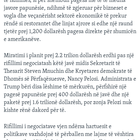
të ndihmës, si për shembull pagesa më të të mëdha
javore papunësie, ndihmë të zgjeruar për bizneset e
vogla dhe veçanërisht sektorë ekonomikë të prekur
rëndë si restorantet dhe linjat ajrore si edhe një raund
tjetër prej 1,200 dollarësh pagesa direkte për shumicën
e amerikanëve.
Miratimi i planit prej 2.2 trilion dollarësh erdhi pas një
rifillimi negociatash këtë javë midis Sekretarit të
Thesarit Steven Mnuchin dhe Kryetares demokrate të
Dhomës së Përfaqësuesve, Nancy Pelosi. Administrata e
Trump bëri disa lëshime të mërkurën, përfshirë një
pagesë papunësie prej 400 dollarësh në javë dhe një
paketë prej 1.6 trilionë dollarësh, por zonja Pelozi nuk
kishte rënë dakord për të.
Rifillimi i negociatave vjen ndërsa hartuesit e
politikave vazhdojnë të përballen me lajme të vështira