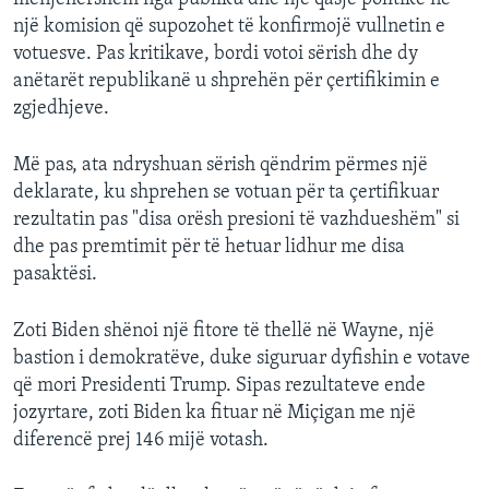
një komision që supozohet të konfirmojë vullnetin e
votuesve. Pas kritikave, bordi votoi sërish dhe dy
anëtarët republikanë u shprehën për çertifikimin e
zgjedhjeve.
Më pas, ata ndryshuan sërish qëndrim përmes një
deklarate, ku shprehen se votuan për ta çertifikuar
rezultatin pas "disa orësh presioni të vazhdueshëm" si
dhe pas premtimit për të hetuar lidhur me disa
pasaktësi.
Zoti Biden shënoi një fitore të thellë në Wayne, një
bastion i demokratëve, duke siguruar dyfishin e votave
që mori Presidenti Trump. Sipas rezultateve ende
jozyrtare, zoti Biden ka fituar në Miçigan me një
diferencë prej 146 mijë votash.