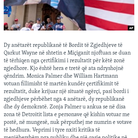
INTERVISTA
DITARI
Dy anëtarët republikanë të Bordit të Zgjedhjeve të
Qarkut Wayne në shtetin e Miçiganit njoftuan se duan
të tërhiqen nga çertifikimi i rezultatit për këtë zonë
zgjedhore. Kjo është hera e tretë që ata ndryshojnë
qëndrim. Monica Palmer dhe William Hartmann
votuan fillimisht të martën kundër çertifikimit të
rezultatit, duke krijuar një situatë ngërçi, pasi bordi i
zgjedhjeve përbëhet nga 4 anëtarë, dy republikanë
dhe dy demokratë. Zonja Palmer u ankua se në disa
zona të Detroitit lista e personave që kishin votuar me
postë, në mungesë, nuk përputhej me numrin e votave
të hedhura. Veprimi i tyre nxiti kritika të
menjëhershëm nga publiku dhe një qasje politike në