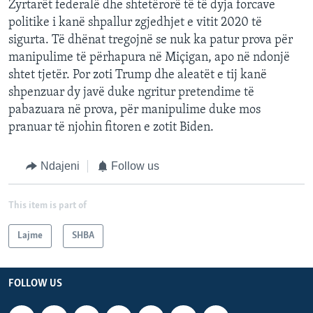
Zyrtarët federalë dhe shtetërorë të të dyja forcave
politike i kanë shpallur zgjedhjet e vitit 2020 të
sigurta. Të dhënat tregojnë se nuk ka patur prova për
manipulime të përhapura në Miçigan, apo në ndonjë
shtet tjetër. Por zoti Trump dhe aleatët e tij kanë
shpenzuar dy javë duke ngritur pretendime të
pabazuara në prova, për manipulime duke mos
pranuar të njohin fitoren e zotit Biden.
Ndajeni
Follow us
This item is part of
Lajme
SHBA
FOLLOW US