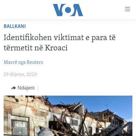
Lidhje
Kalo
në
BALLKANI
faqen
FAQJA KRYESORE
kryesore
Identifikohen viktimat e para të
KATEGORITË
Kalo
tërmetit në Kroaci
tek
DITARI
AMERIKA
faqja
Marrë nga Reuters
BALLKANI
kryesore
Learning English
Kalo
29 dhjetor, 2020
EVROPA
tek
FOLLOW US
BOTA
Ndajeni
kërkimi
MJEDISI
KULTURË
Gjuhët
SHKENCË DHE TEKNOLOGJI
SHËNDETËSI