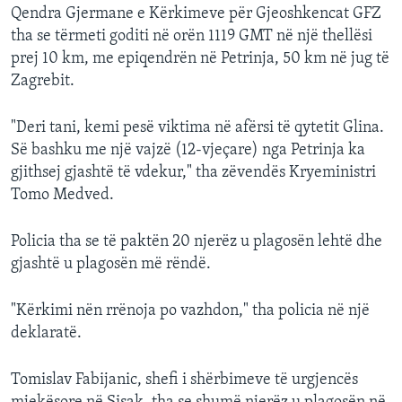
Qendra Gjermane e Kërkimeve për Gjeoshkencat GFZ
tha se tërmeti goditi në orën 1119 GMT në një thellësi
prej 10 km, me epiqendrën në Petrinja, 50 km në jug të
Zagrebit.
"Deri tani, kemi pesë viktima në afërsi të qytetit Glina.
Së bashku me një vajzë (12-vjeçare) nga Petrinja ka
gjithsej gjashtë të vdekur," tha zëvendës Kryeministri
Tomo Medved.
Policia tha se të paktën 20 njerëz u plagosën lehtë dhe
gjashtë u plagosën më rëndë.
"Kërkimi nën rrënoja po vazhdon," tha policia në një
deklaratë.
Tomislav Fabijanic, shefi i shërbimeve të urgjencës