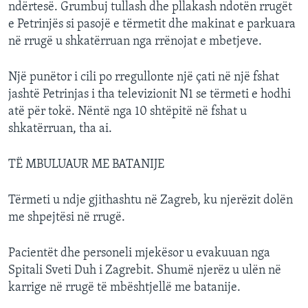
ndërtesë. Grumbuj tullash dhe pllakash ndotën rrugët
e Petrinjës si pasojë e tërmetit dhe makinat e parkuara
në rrugë u shkatërruan nga rrënojat e mbetjeve.
Një punëtor i cili po rregullonte një çati në një fshat
jashtë Petrinjas i tha televizionit N1 se tërmeti e hodhi
atë për tokë. Nëntë nga 10 shtëpitë në fshat u
shkatërruan, tha ai.
TË MBULUAUR ME BATANIJE
Tërmeti u ndje gjithashtu në Zagreb, ku njerëzit dolën
me shpejtësi në rrugë.
Pacientët dhe personeli mjekësor u evakuuan nga
Spitali Sveti Duh i Zagrebit. Shumë njerëz u ulën në
karrige në rrugë të mbështjellë me batanije.