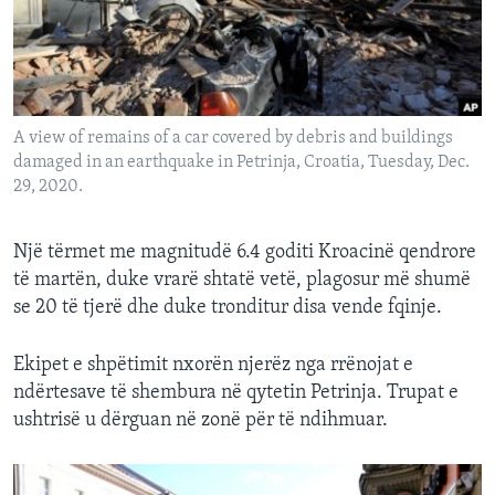
INTERVISTA
DITARI
A view of remains of a car covered by debris and buildings
damaged in an earthquake in Petrinja, Croatia, Tuesday, Dec.
29, 2020.
Një tërmet me magnitudë 6.4 goditi Kroacinë qendrore
të martën, duke vrarë shtatë vetë, plagosur më shumë
se 20 të tjerë dhe duke tronditur disa vende fqinje.
Ekipet e shpëtimit nxorën njerëz nga rrënojat e
ndërtesave të shembura në qytetin Petrinja. Trupat e
ushtrisë u dërguan në zonë për të ndihmuar.