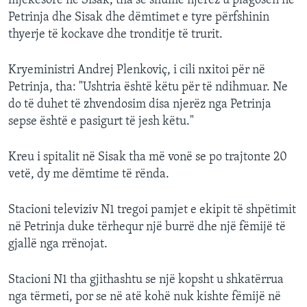
mjekësore në Sisak, tha se shumë njerëz u plagosën në
Petrinja dhe Sisak dhe dëmtimet e tyre përfshinin
thyerje të kockave dhe tronditje të trurit.
Kryeministri Andrej Plenkoviç, i cili nxitoi për në
Petrinja, tha: "Ushtria është këtu për të ndihmuar. Ne
do të duhet të zhvendosim disa njerëz nga Petrinja
sepse është e pasigurt të jesh këtu."
Kreu i spitalit në Sisak tha më vonë se po trajtonte 20
vetë, dy me dëmtime të rënda.
Stacioni televiziv N1 tregoi pamjet e ekipit të shpëtimit
në Petrinja duke tërhequr një burrë dhe një fëmijë të
gjallë nga rrënojat.
Stacioni N1 tha gjithashtu se një kopsht u shkatërrua
nga tërmeti, por se në atë kohë nuk kishte fëmijë në