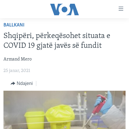
Lidhje
Kalo
në
BALLKANI
faqen
FAQJA KRYESORE
kryesore
Shqipëri, përkeqësohet situata e
KATEGORITË
Kalo
COVID 19 gjatë javës së fundit
tek
DITARI
AMERIKA
faqja
Armand Mero
BALLKANI
kryesore
Learning English
Kalo
25 janar, 2021
EVROPA
tek
FOLLOW US
BOTA
Ndajeni
kërkimi
MJEDISI
KULTURË
Gjuhët
SHKENCË DHE TEKNOLOGJI
SHËNDETËSI