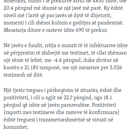
Amerikës, numri i të prekurve arriti në 4830 raste, ose
20.4 përqind më shumë se një javë më parë. Ky është
niveli më i lartë që pas javës së dytë të dhjetorit,
momenti i cili shënoi kulmin e goditjes së pandemisë.
Mesatarja ditore e rasteve ishte 690 të prekur.
Në javën e fundit, rritja e numrit të të infektuarve ishte
në përpjestim të zhdrejtë me testimet, të cilat shënuan
një rënie të lehtë, me -4.4 përqind, duke zbritur në
kuotën e 21.185 tamponë, me një mesatare pre 3.026
testimesh në ditë.
Një tjetër tregues i përkeqësim të situatës, është dhe
pozitiviteti, i cili u ngjit në 22.7 përqind, nga 18.1
përqind që ishte në javën pararendëse. Pozitiviteti
(raporti mes testimeve dhe rasteve të konfirmuara)
është treguesi i transmetueshmërisë së virusit në
komunitet.