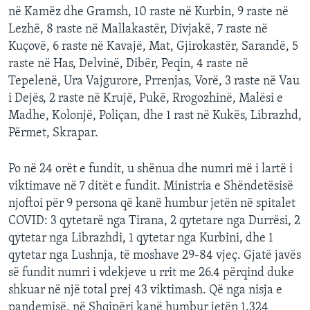
në Kamëz dhe Gramsh, 10 raste në Kurbin, 9 raste në
Lezhë, 8 raste në Mallakastër, Divjakë, 7 raste në
Kuçovë, 6 raste në Kavajë, Mat, Gjirokastër, Sarandë, 5
raste në Has, Delvinë, Dibër, Peqin, 4 raste në
Tepelenë, Ura Vajgurore, Prrenjas, Vorë, 3 raste në Vau
i Dejës, 2 raste në Krujë, Pukë, Rrogozhinë, Malësi e
Madhe, Kolonjë, Poliçan, dhe 1 rast në Kukës, Librazhd,
Përmet, Skrapar.
Po në 24 orët e fundit, u shënua dhe numri më i lartë i
viktimave në 7 ditët e fundit. Ministria e Shëndetësisë
njoftoi për 9 persona që kanë humbur jetën në spitalet
COVID: 3 qytetarë nga Tirana, 2 qytetare nga Durrësi, 2
qytetar nga Librazhdi, 1 qytetar nga Kurbini, dhe 1
qytetar nga Lushnja, të moshave 29-84 vjeç. Gjatë javës
së fundit numri i vdekjeve u rrit me 26.4 përqind duke
shkuar në një total prej 43 viktimash. Që nga nisja e
pandemisë, në Shqipëri kanë humbur jetën 1.324