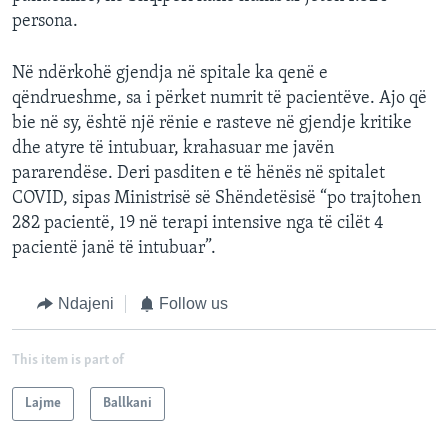
persona.
Në ndërkohë gjendja në spitale ka qenë e
qëndrueshme, sa i përket numrit të pacientëve. Ajo që
bie në sy, është një rënie e rasteve në gjendje kritike
dhe atyre të intubuar, krahasuar me javën
pararendëse. Deri pasditen e të hënës në spitalet
COVID, sipas Ministrisë së Shëndetësisë “po trajtohen
282 pacientë, 19 në terapi intensive nga të cilët 4
pacientë janë të intubuar”.
Ndajeni
Follow us
This item is part of
Lajme
Ballkani