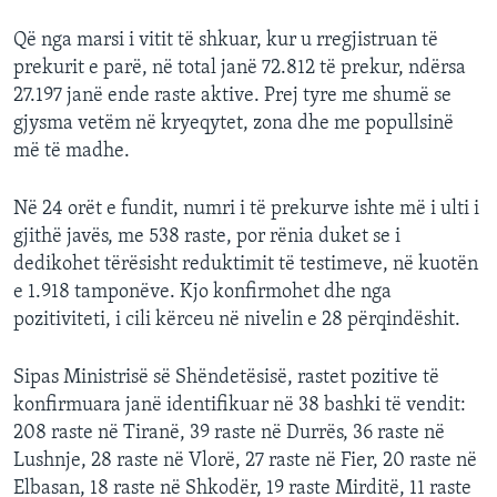
Që nga marsi i vitit të shkuar, kur u rregjistruan të
prekurit e parë, në total janë 72.812 të prekur, ndërsa
27.197 janë ende raste aktive. Prej tyre me shumë se
gjysma vetëm në kryeqytet, zona dhe me popullsinë
më të madhe.
Në 24 orët e fundit, numri i të prekurve ishte më i ulti i
gjithë javës, me 538 raste, por rënia duket se i
dedikohet tërësisht reduktimit të testimeve, në kuotën
e 1.918 tamponëve. Kjo konfirmohet dhe nga
pozitiviteti, i cili kërceu në nivelin e 28 përqindëshit.
Sipas Ministrisë së Shëndetësisë, rastet pozitive të
konfirmuara janë identifikuar në 38 bashki të vendit:
208 raste në Tiranë, 39 raste në Durrës, 36 raste në
Lushnje, 28 raste në Vlorë, 27 raste në Fier, 20 raste në
Elbasan, 18 raste në Shkodër, 19 raste Mirditë, 11 raste