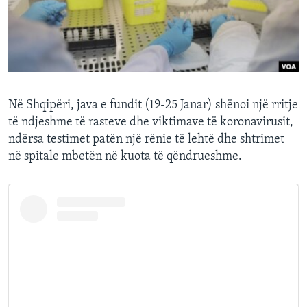
INTERVISTA
DITARI
Në Shqipëri, java e fundit (19-25 Janar) shënoi një rritje
të ndjeshme të rasteve dhe viktimave të koronavirusit,
ndërsa testimet patën një rënie të lehtë dhe shtrimet
në spitale mbetën në kuota të qëndrueshme.