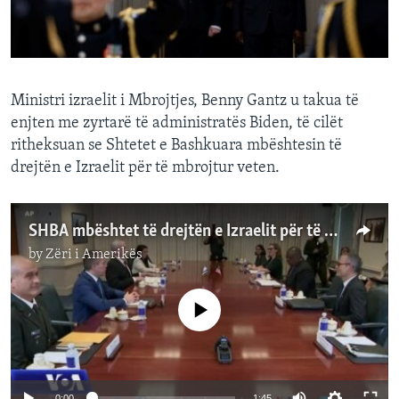
INTERVISTA
DITARI
Ministri izraelit i Mbrojtjes, Benny Gantz u takua të
enjten me zyrtarë të administratës Biden, të cilët
ritheksuan se Shtetet e Bashkuara mbështesin të
drejtën e Izraelit për të mbrojtur veten.
SHBA mbështet të drejtën e Izraelit për të mbrojtur veten
by
Zëri i Amerikës
No media source currently available
0:00
1:45