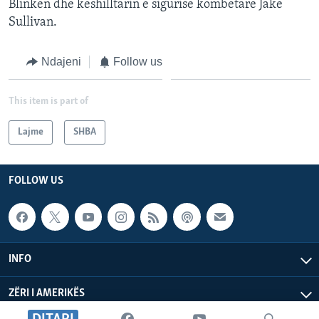
Blinken dhe këshilltarin e sigurisë kombëtare Jake
Sullivan.
Ndajeni
Follow us
This item is part of
Lajme
SHBA
FOLLOW US
INFO
ZËRI I AMERIKËS