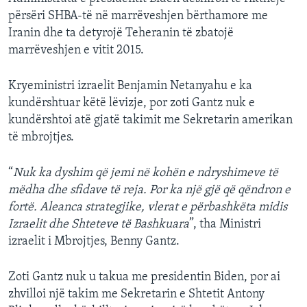
përsëri SHBA-të në marrëveshjen bërthamore me
Iranin dhe ta detyrojë Teheranin të zbatojë
marrëveshjen e vitit 2015.
Kryeministri izraelit Benjamin Netanyahu e ka
kundërshtuar këtë lëvizje, por zoti Gantz nuk e
kundërshtoi atë gjatë takimit me Sekretarin amerikan
të mbrojtjes.
“
Nuk ka dyshim që jemi në kohën e ndryshimeve të
mëdha dhe sfidave të reja. Por ka një gjë që qëndron e
fortë. Aleanca strategjike, vlerat e përbashkëta midis
Izraelit dhe Shteteve të Bashkuara
”, tha Ministri
izraelit i Mbrojtjes, Benny Gantz.
Zoti Gantz nuk u takua me presidentin Biden, por ai
zhvilloi një takim me Sekretarin e Shtetit Antony