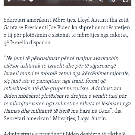
Sekretari amerikan i Mbrojtjes, Lloyd Austin i tha zotit
Gantz se Presidenti Joe Biden ka shprehur mbështetjen
e tij për plotësimin e sistemit të mbrojtjes nga raketat,
që Izraelin disponon.
“
Ne jemi të përkushtuar për të ruajtur avantazhin
cilësor ushtarak të Izraelit dhe për të siguruar që
Izraeli mund të mbrojë veten nga kërcënimet rajonale,
siç janë ato të paraqitura nga Irani, forcat që
mbështesin atë dhe grupet terroriste. Administrata
Biden mbështet plotësisht të drejtën e vendit tuaj për
të mbrojtur veten nga sulmetme raketa të lëshuara nga
Hamas dhe militantë të tjerë me bazë në Gaza
”, tha
Sekretari amerikan i Mbrojtjes, Lloyd Austin.
Administrata e presidentit Biden dëshiron të rikthejë