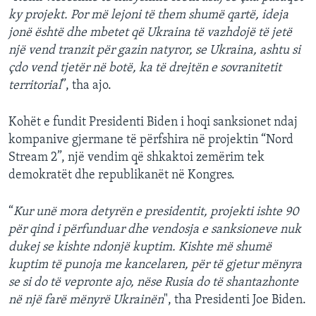
ky projekt. Por më lejoni të them shumë qartë, ideja
jonë është dhe mbetet që Ukraina të vazhdojë të jetë
një vend tranzit për gazin natyror, se Ukraina, ashtu si
çdo vend tjetër në botë, ka të drejtën e sovranitetit
territorial
”, tha ajo.
Kohët e fundit Presidenti Biden i hoqi sanksionet ndaj
kompanive gjermane të përfshira në projektin “Nord
Stream 2”, një vendim që shkaktoi zemërim tek
demokratët dhe republikanët në Kongres.
“
Kur unë mora detyrën e presidentit, projekti ishte 90
për qind i përfunduar dhe vendosja e sanksioneve nuk
dukej se kishte ndonjë kuptim. Kishte më shumë
kuptim të punoja me kancelaren, për të gjetur mënyra
se si do të vepronte ajo, nëse Rusia do të shantazhonte
në një farë mënyrë Ukrainën
", tha Presidenti Joe Biden.