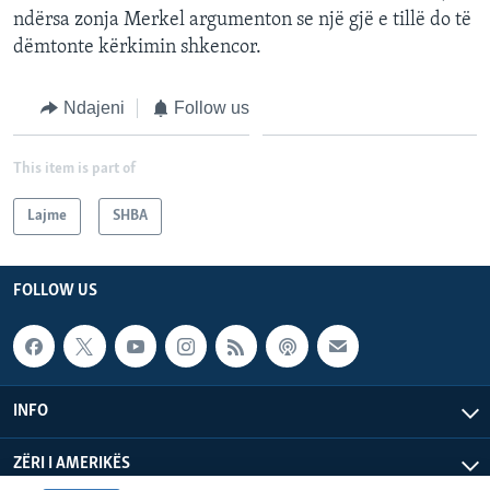
ndërsa zonja Merkel argumenton se një gjë e tillë do të
dëmtonte kërkimin shkencor.
Ndajeni
Follow us
This item is part of
Lajme
SHBA
FOLLOW US
INFO
ZËRI I AMERIKËS