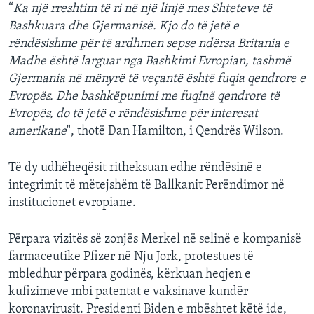
“
Ka një rreshtim të ri në një linjë mes Shteteve të
Bashkuara dhe Gjermanisë. Kjo do të jetë e
rëndësishme për të ardhmen sepse ndërsa Britania e
Madhe është larguar nga Bashkimi Evropian, tashmë
Gjermania në mënyrë të veçantë është fuqia qendrore e
Evropës. Dhe bashkëpunimi me fuqinë qendrore të
Evropës, do të jetë e rëndësishme për interesat
amerikane
", thotë Dan Hamilton, i Qendrës Wilson.
Të dy udhëheqësit ritheksuan edhe rëndësinë e
integrimit të mëtejshëm të Ballkanit Perëndimor në
institucionet evropiane.
Përpara vizitës së zonjës Merkel në selinë e kompanisë
farmaceutike Pfizer në Nju Jork, protestues të
mbledhur përpara godinës, kërkuan heqjen e
kufizimeve mbi patentat e vaksinave kundër
koronavirusit. Presidenti Biden e mbështet këtë ide,