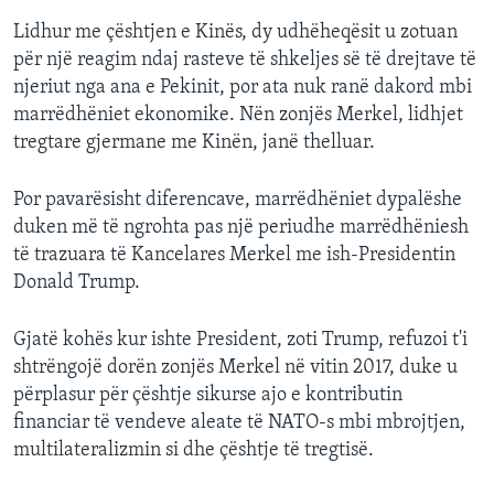
Lidhur me çështjen e Kinës, dy udhëheqësit u zotuan
për një reagim ndaj rasteve të shkeljes së të drejtave të
njeriut nga ana e Pekinit, por ata nuk ranë dakord mbi
marrëdhëniet ekonomike. Nën zonjës Merkel, lidhjet
tregtare gjermane me Kinën, janë thelluar.
Por pavarësisht diferencave, marrëdhëniet dypalëshe
duken më të ngrohta pas një periudhe marrëdhëniesh
të trazuara të Kancelares Merkel me ish-Presidentin
Donald Trump.
Gjatë kohës kur ishte President, zoti Trump, refuzoi t'i
shtrëngojë dorën zonjës Merkel në vitin 2017, duke u
përplasur për çështje sikurse ajo e kontributin
financiar të vendeve aleate të NATO-s mbi mbrojtjen,
multilateralizmin si dhe çështje të tregtisë.