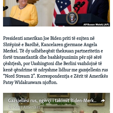
INTERVISTA
DITARI
Presidenti amerikan Joe Biden priti të enjten në
Shtëpinë e Bardhë, Kancelaren gjermane Angela
Merkel. Të dy udhëheqësit theksuan partneritetin e
fortë transatlantik dhe bashkëpunimin për një sërë
çështjesh, por Uashingtoni dhe Berlini vazhdojnë të
kenë qëndrime të ndryshme lidhur me gazsjellesin rus
“Nord Stream 2”. Korrespondentja e Zërit të Amerikës
Patsy Widakuswara njofton.
Gazsjellësi rus, ngërçi i takimit Biden-Merkel
by
Zëri i Amerikës