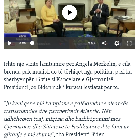
No media source currently available
0:00
3:03
Ishte një vizitë lamtumire për Angela Merkelin, e cila
brenda pak muajsh do të tërhiqet nga politika, pasi ka
shërbyer për 16 vite si Kancelare e Gjermanisë.
Presidenti Joe Biden nuk i kurseu lëvdatat për të.
“
Ju keni qenë një kampione e palëkundur e aleancës
transatlantike dhe partneritetit Atlantik. Nën
udhëheqjen tuaj, miqësia dhe bashkëpunimi mes
Gjermanisë dhe Shteteve të Bashkuara është forcuar
gjithnjë e më shumë
”, tha Presidenti Biden.