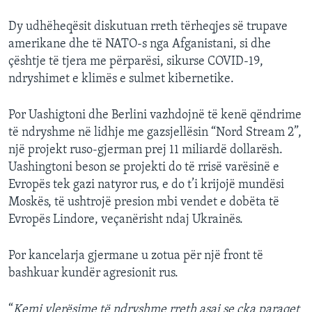
Dy udhëheqësit diskutuan rreth tërheqjes së trupave
amerikane dhe të NATO-s nga Afganistani, si dhe
çështje të tjera me përparësi, sikurse COVID-19,
ndryshimet e klimës e sulmet kibernetike.
Por Uashigtoni dhe Berlini vazhdojnë të kenë qëndrime
të ndryshme në lidhje me gazsjellësin “Nord Stream 2”,
një projekt ruso-gjerman prej 11 miliardë dollarësh.
Uashingtoni beson se projekti do të rrisë varësinë e
Evropës tek gazi natyror rus, e do t’i krijojë mundësi
Moskës, të ushtrojë presion mbi vendet e dobëta të
Evropës Lindore, veçanërisht ndaj Ukrainës.
Por kancelarja gjermane u zotua për një front të
bashkuar kundër agresionit rus.
“
Kemi vlerësime të ndryshme rreth asaj se çka paraqet