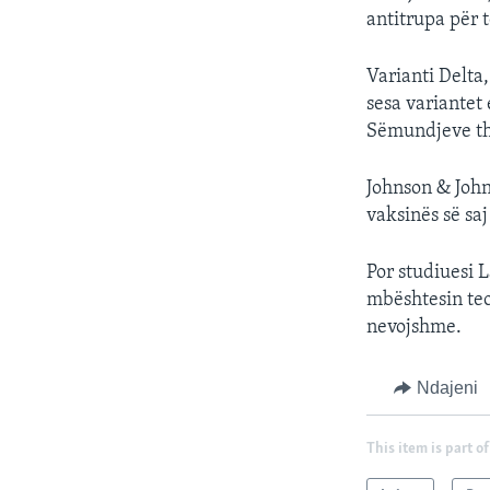
antitrupa për 
Varianti Delta,
sesa variantet
Sëmundjeve tha
Johnson & John
vaksinës së saj
Por studiuesi L
mbështesin teo
nevojshme.
Ndajeni
This item is part of