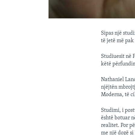
Sipas një stud
të jetë më pak
Studiuesit në 
këtë përfundim
Nathaniel Land
njëjtën mbrojt
Moderna, të ci
Studimi, i pos
është botuar n
realitet. Por 
me një dozë s