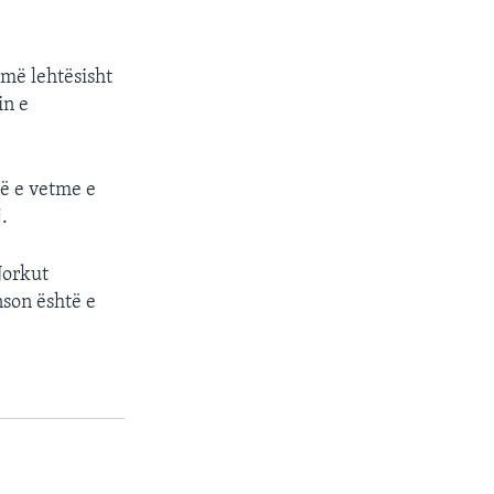
 më lehtësisht
in e
zë e vetme e
.
Jorkut
nson është e