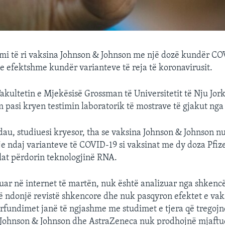
imi të ri vaksina Johnson & Johnson me një dozë kundër C
 e efektshme kundër varianteve të reja të koronavirusit.
Fakultetin e Mjekësisë Grossman të Universitetit të Nju Jork
 pasi kryen testimin laboratorik të mostrave të gjakut nga 
au, studiuesi kryesor, tha se vaksina Johnson & Johnson nu
je ndaj varianteve të COVID-19 si vaksinat me dy doza Pfiz
lat përdorin teknologjinë RNA.
tuar në internet të martën, nuk është analizuar nga shkenc
ë ndonjë revistë shkencore dhe nuk pasqyron efektet e vak
përfundimet janë të ngjashme me studimet e tjera që tregojn
i Johnson & Johnson dhe AstraZeneca nuk prodhojnë mjaft