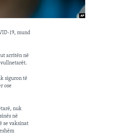
OVID-19, mund
ut arritën në
vullnetarët.
k siguron të
er ose
ëtarë, nuk
sinës në
ë se vaksinat
ueshëm