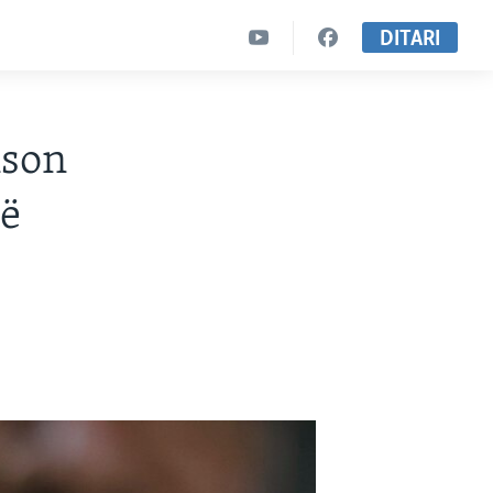
DITARI
nson
të