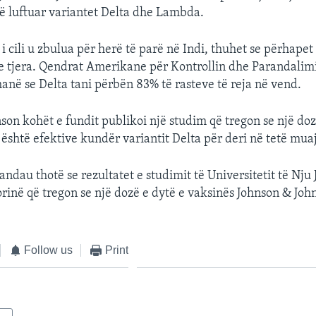
të luftuar variantet Delta dhe Lambda.
 i cili u zbulua për herë të parë në Indi, thuhet se përhapet
 e tjera. Qendrat Amerikane për Kontrollin dhe Parandalim
në se Delta tani përbën 83% të rasteve të reja në vend.
son kohët e fundit publikoi një studim që tregon se një do
 është efektive kundër variantit Delta për deri në tetë muaj
andau thotë se rezultatet e studimit të Universitetit të Nju 
rinë që tregon se një dozë e dytë e vaksinës Johnson & Joh
Follow us
Print