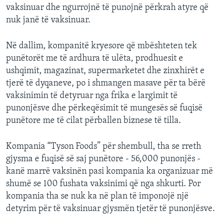
vaksinuar dhe ngurrojnë të punojnë përkrah atyre që
nuk janë të vaksinuar.
Në dallim, kompanitë kryesore që mbështeten tek
punëtorët me të ardhura të ulëta, prodhuesit e
ushqimit, magazinat, supermarketet dhe zinxhirët e
tjerë të dyqaneve, po i shmangen masave për ta bërë
vaksinimin të detyruar nga frika e largimit të
punonjësve dhe përkeqësimit të mungesës së fuqisë
punëtore me të cilat përballen biznese të tilla.
Kompania “Tyson Foods” për shembull, tha se rreth
gjysma e fuqisë së saj punëtore - 56,000 punonjës -
kanë marrë vaksinën pasi kompania ka organizuar më
shumë se 100 fushata vaksinimi që nga shkurti. Por
kompania tha se nuk ka në plan të imponojë një
detyrim për të vaksinuar gjysmën tjetër të punonjësve.