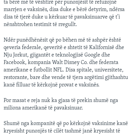
ta bërë më të vështirë për punonjësit të refuzojnë
marrjen e vaksinës, disa duke e bërë detyrim, ndërsa
disa të tjerë duke u kërkuar të pavaksinuarve që t’i
nënshtrohen testimit të rregullt.
Ndër punëdhënësit që po bëhen më të ashpër është
qeveria federale, qeveritë e shtetit të Kalifornisë dhe
Nju Jorkut, gjigantët e teknologjisë Google dhe
Facebook, kompania Walt Disney Co. dhe federata
amerikane e futbollit NFL. Disa spitale, universitete,
restorante, bare dhe vende të tjera argëtimi gjithashtu
kanë filluar të kërkojnë provat e vaksinës.
Por masat e reja nuk ka gjasa të prekin shumë nga
miliona amerikanë të pavaksinuar.
Shumë nga kompanitë që po kërkojnë vaksinime kanë
kryesisht punonjës të cilët tashmë janë kryesisht të