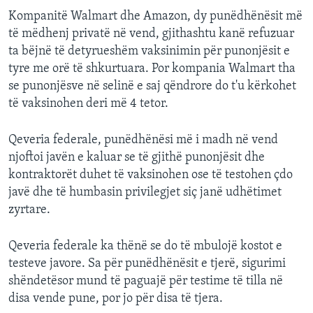
Kompanitë Walmart dhe Amazon, dy punëdhënësit më
të mëdhenj privatë në vend, gjithashtu kanë refuzuar
ta bëjnë të detyrueshëm vaksinimin për punonjësit e
tyre me orë të shkurtuara. Por kompania Walmart tha
se punonjësve në selinë e saj qëndrore do t'u kërkohet
të vaksinohen deri më 4 tetor.
Qeveria federale, punëdhënësi më i madh në vend
njoftoi javën e kaluar se të gjithë punonjësit dhe
kontraktorët duhet të vaksinohen ose të testohen çdo
javë dhe të humbasin privilegjet siç janë udhëtimet
zyrtare.
Qeveria federale ka thënë se do të mbulojë kostot e
testeve javore. Sa për punëdhënësit e tjerë, sigurimi
shëndetësor mund të paguajë për testime të tilla në
disa vende pune, por jo për disa të tjera.