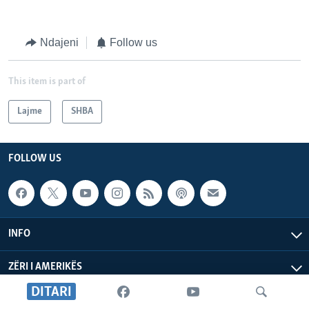
Ndajeni
Follow us
This item is part of
Lajme
SHBA
FOLLOW US
INFO
ZËRI I AMERIKËS
DITARI