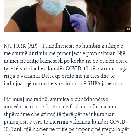
INTERVISTA
DITARI
NJU JORK (AP) - Punëdhënësit po humbin gjithnjë e
më shumë durimin me punonjësit e pavaksinuar. Një
numër në rritje biznesesh po kërkojnë që punonjësit e
tyre të vaksinohen kundër COVID-19, të alarmuar nga
rritja e variantit Delta që është më ngjitës dhe të
indinjuar që normat e vaksinimit në SHBA janë ulur.
Për muaj me radhë, shumica e punëdhënësve
amerikanë u mbështetën në fushata informacioni,
shpërblime dhe stimuj të tjerë për të inkurajuar
punonjësit e tyre të merrnin vaksinën kundër COVID-
19. Tani, një numër në rritje po imponojnë rregulla për