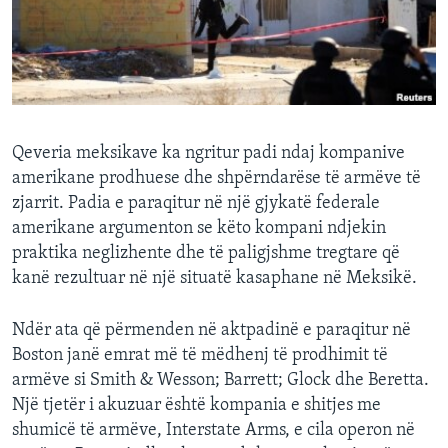
INTERVISTA
DITARI
Qeveria meksikave ka ngritur padi ndaj kompanive
amerikane prodhuese dhe shpërndarëse të armëve të
zjarrit. Padia e paraqitur në një gjykatë federale
amerikane argumenton se këto kompani ndjekin
praktika neglizhente dhe të paligjshme tregtare që
kanë rezultuar në një situatë kasaphane në Meksikë.
Ndër ata që përmenden në aktpadinë e paraqitur në
Boston janë emrat më të mëdhenj të prodhimit të
armëve si Smith & Wesson; Barrett; Glock dhe Beretta.
Një tjetër i akuzuar është kompania e shitjes me
shumicë të armëve, Interstate Arms, e cila operon në