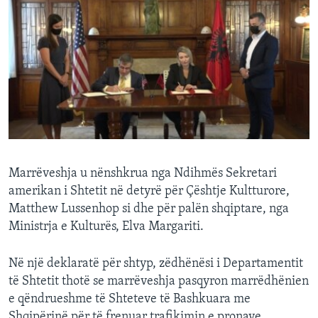
Marrëveshja u nënshkrua nga Ndihmës Sekretari
amerikan i Shtetit në detyrë për Çështje Kultturore,
Matthew Lussenhop si dhe për palën shqiptare, nga
Ministrja e Kulturës, Elva Margariti.
Në një deklaratë për shtyp, zëdhënësi i Departamentit
të Shtetit thotë se marrëveshja pasqyron marrëdhënien
e qëndrueshme të Shteteve të Bashkuara me
Shqipërinë për të frenuar trafikimin e pronave