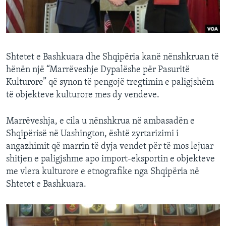
INTERVISTA
DITARI
Shtetet e Bashkuara dhe Shqipëria kanë nënshkruan të
hënën një “Marrëveshje Dypalëshe për Pasuritë
Kulturore” që synon të pengojë tregtimin e paligjshëm
të objekteve kulturore mes dy vendeve.
Marrëveshja, e cila u nënshkrua në ambasadën e
Shqipërisë në Uashington, është zyrtarizimi i
angazhimit që marrin të dyja vendet për të mos lejuar
shitjen e paligjshme apo import-eksportin e objekteve
me vlera kulturore e etnografike nga Shqipëria në
Shtetet e Bashkuara.