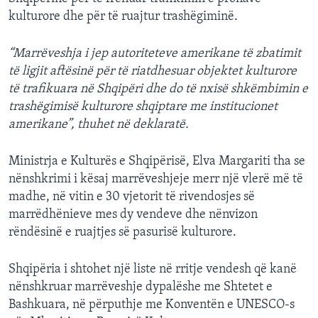
kulturore dhe për të ruajtur trashëgiminë.
“Marrëveshja i jep autoriteteve amerikane të zbatimit
të ligjit aftësinë për të riatdhesuar objektet kulturore
të trafikuara në Shqipëri dhe do të nxisë shkëmbimin e
trashëgimisë kulturore shqiptare me institucionet
amerikane”, thuhet në deklaratë.
Ministrja e Kulturës e Shqipërisë, Elva Margariti tha se
nënshkrimi i kësaj marrëveshjeje merr një vlerë më të
madhe, në vitin e 30 vjetorit të rivendosjes së
marrëdhënieve mes dy vendeve dhe nënvizon
rëndësinë e ruajtjes së pasurisë kulturore.
Shqipëria i shtohet një liste në rritje vendesh që kanë
nënshkruar marrëveshje dypalëshe me Shtetet e
Bashkuara, në përputhje me Konventën e UNESCO-s