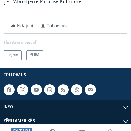
për Mbrojtjen e Pasurisë Kulturore.
Ndajeni
Follow us
This item is part of
Lajme
SHBA
FOLLOW US
INFO
ZËRI I AMERIKËS