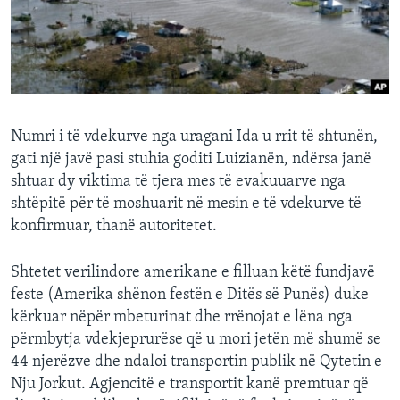
INTERVISTA
DITARI
Numri i të vdekurve nga uragani Ida u rrit të shtunën,
gati një javë pasi stuhia goditi Luizianën, ndërsa janë
shtuar dy viktima të tjera mes të evakuuarve nga
shtëpitë për të moshuarit në mesin e të vdekurve të
konfirmuar, thanë autoritetet.
Shtetet verilindore amerikane e filluan këtë fundjavë
feste (Amerika shënon festën e Ditës së Punës) duke
kërkuar nëpër mbeturinat dhe rrënojat e lëna nga
përmbytja vdekjeprurëse që u mori jetën më shumë se
44 njerëzve dhe ndaloi transportin publik në Qytetin e
Nju Jorkut. Agjencitë e transportit kanë premtuar që