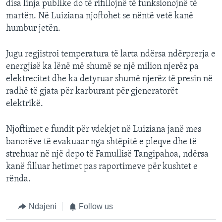
disa linja publike do të rifillojnë të funksionojnë të
martën. Në Luiziana njoftohet se nëntë vetë kanë
humbur jetën.
Jugu regjistroi temperatura të larta ndërsa ndërprerja e
energjisë ka lënë më shumë se një milion njerëz pa
elektrecitet dhe ka detyruar shumë njerëz të presin në
radhë të gjata për karburant për gjeneratorët
elektrikë.
Njoftimet e fundit për vdekjet në Luiziana janë mes
banorëve të evakuaar nga shtëpitë e pleqve dhe të
strehuar në një depo të Famullisë Tangipahoa, ndërsa
kanë filluar hetimet pas raportimeve për kushtet e
rënda.
Ndajeni
Follow us