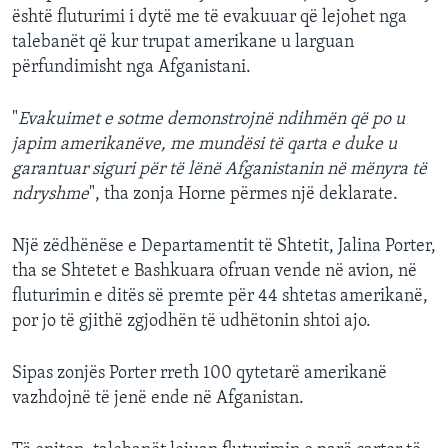
është fluturimi i dytë me të evakuuar që lejohet nga
talebanët që kur trupat amerikane u larguan
përfundimisht nga Afganistani.
"
Evakuimet e sotme demonstrojnë ndihmën që po u
japim amerikanëve, me mundësi të qarta e duke u
garantuar siguri për të lënë Afganistanin në mënyra të
ndryshme
", tha zonja Horne përmes një deklarate.
Një zëdhënëse e Departamentit të Shtetit, Jalina Porter,
tha se Shtetet e Bashkuara ofruan vende në avion, në
fluturimin e ditës së premte për 44 shtetas amerikanë,
por jo të gjithë zgjodhën të udhëtonin shtoi ajo.
Sipas zonjës Porter rreth 100 qytetarë amerikanë
vazhdojnë të jenë ende në Afganistan.