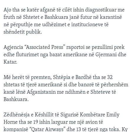
Ajo tha se katër afganë të cilët ishin diagnostikuar me
fruth në Shtetet e Bashkuara janë futur në karantinë
në përputhje me udhëzimet e institucioneve të
shëndetit publik.
Agjencia “Associated Press” raportoi se pezullimi prek
edhe fluturimet nga bazat amerikane në Gjermani dhe
Katar.
Më herët të premten, Shtëpia e Bardhë tha se 32
shtetas të tjerë amerikanë si dhe banorë të përhershëm
kanë lënë Afganistanin me ndihmën e Shteteve të
Bashkuara.
Zëdhënësja e Këshillit të Sigurisë Kombëtare Emily
Horne tha se 19 ishin larguar me një avion të
kompanisë “Qatar Airways” dhe 13 të tjerë nga toka. Ky