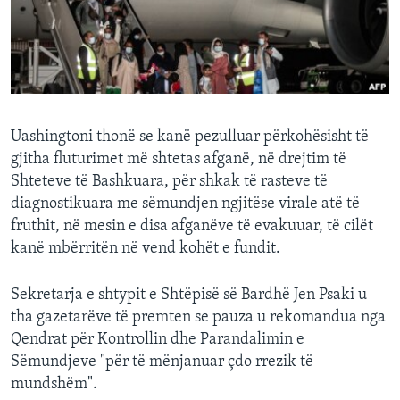
INTERVISTA
DITARI
Uashingtoni thonë se kanë pezulluar përkohësisht të
gjitha fluturimet më shtetas afganë, në drejtim të
Shteteve të Bashkuara, për shkak të rasteve të
diagnostikuara me sëmundjen ngjitëse virale atë të
fruthit, në mesin e disa afganëve të evakuuar, të cilët
kanë mbërritën në vend kohët e fundit.
Sekretarja e shtypit e Shtëpisë së Bardhë Jen Psaki u
tha gazetarëve të premten se pauza u rekomandua nga
Qendrat për Kontrollin dhe Parandalimin e
Sëmundjeve "për të mënjanuar çdo rrezik të
mundshëm".