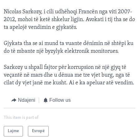
Nicolas Sarkozy, i cili udhëhoqi Francën nga viti 2007-
2012, mohoi të ketë shkelur ligjin. Avokati i tij tha se do
ta apelojë vendimin e gjykatës.
Gjykata tha se ai mund ta vuante dënimin në shtëpi ku
do të mbante një byzylyk elektronik monitorues.
Sarkozy u shpall fajtor për korrupsion në një gjyq të
veçantë në mars dhe u dënua me tre vjet burg, nga të
cilat dy vjet janë me kusht. Ai e ka apeluar atë vendim.
Ndajeni
Follow us
This item is part of
Lajme
Evropë