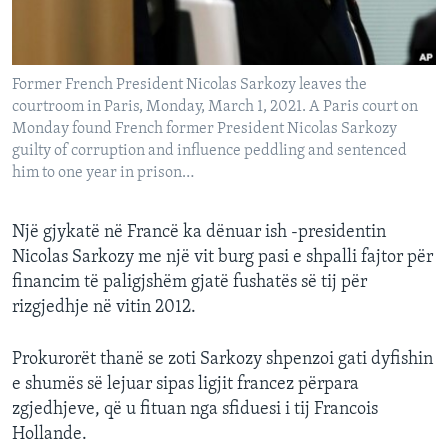
INTERVISTA
DITARI
Former French President Nicolas Sarkozy leaves the
courtroom in Paris, Monday, March 1, 2021. A Paris court on
Monday found French former President Nicolas Sarkozy
guilty of corruption and influence peddling and sentenced
him to one year in prison…
Një gjykatë në Francë ka dënuar ish -presidentin
Nicolas Sarkozy me një vit burg pasi e shpalli fajtor për
financim të paligjshëm gjatë fushatës së tij për
rizgjedhje në vitin 2012.
Prokurorët thanë se zoti Sarkozy shpenzoi gati dyfishin
e shumës së lejuar sipas ligjit francez përpara
zgjedhjeve, që u fituan nga sfiduesi i tij Francois
Hollande.