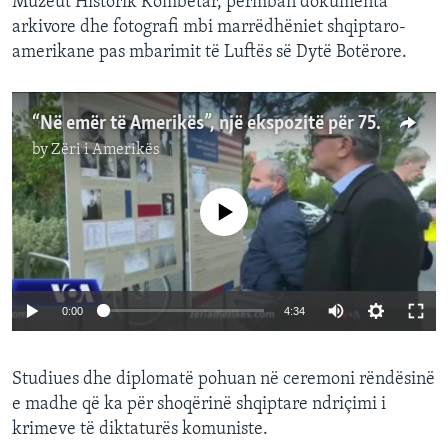
Muzeut Historik Kombëtar, përmban dokumenta
arkivore dhe fotografi mbi marrëdhëniet shqiptaro-
amerikane pas mbarimit të Luftës së Dytë Botërore.
“Në emër të Amerikës”, një ekspozitë për 75 vjetorin e largimit të misionit amerikan nga Shqipëria dhe diktaturën që pasoi
by
Zëri i Amerikës
No media source currently available
0:00
4:34
Studiues dhe diplomatë pohuan në ceremoni rëndësinë
e madhe që ka për shoqërinë shqiptare ndriçimi i
krimeve të diktaturës komuniste.