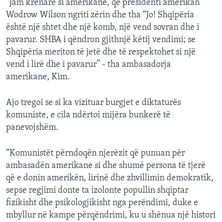
“Jam krenare si amerikane, që presidenti amerikan
Wodrow Wilson ngriti zërin dhe tha “Jo! Shqipëria
është një shtet dhe një komb, një vend sovran dhe i
pavarur. SHBA i qëndron gjithnjë këtij vendimi; se
Shqipëria meriton të jetë dhe të respektohet si një
vend i lirë dhe i pavarur” - tha ambasadorja
amerikane, Kim.
Ajo tregoi se si ka vizituar burgjet e diktaturës
komuniste, e cila ndërtoi mijëra bunkerë të
panevojshëm.
“Komunistët përndoqën njerëzit që punuan për
ambasadën amerikane si dhe shumë persona të tjerë
që e donin amerikën, lirinë dhe zhvillimin demokratik,
sepse regjimi donte ta izolonte popullin shqiptar
fizikisht dhe psikologjikisht nga perëndimi, duke e
mbyllur në kampe përqëndrimi, ku u shënua një histori