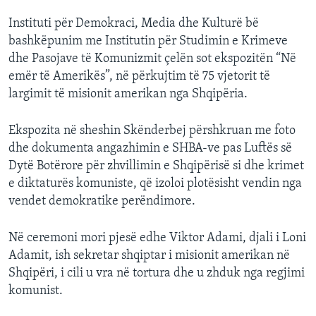
Instituti për Demokraci, Media dhe Kulturë bë
bashkëpunim me Institutin për Studimin e Krimeve
dhe Pasojave të Komunizmit çelën sot ekspozitën “Në
emër të Amerikës”, në përkujtim të 75 vjetorit të
largimit të misionit amerikan nga Shqipëria.
Ekspozita në sheshin Skënderbej përshkruan me foto
dhe dokumenta angazhimin e SHBA-ve pas Luftës së
Dytë Botërore për zhvillimin e Shqipërisë si dhe krimet
e diktaturës komuniste, që izoloi plotësisht vendin nga
vendet demokratike perëndimore.
Në ceremoni mori pjesë edhe Viktor Adami, djali i Loni
Adamit, ish sekretar shqiptar i misionit amerikan në
Shqipëri, i cili u vra në tortura dhe u zhduk nga regjimi
komunist.