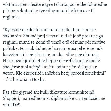
viktimat për cilësitë e tyre të larta, por edhe folur edhe
për persekutorët e tyre dhe autorët e krimeve të
regjimit.
“Ky është një lloj forum kur ne reflektojmë për të
shkuarën. Shumë prej nesh mund të jenë prekur nga
regjimi, mund të kemi të vrarë e të dënuar për motive
politike. Por nuk duhet të harrojmë asnjëherë se nuk
ka vetëm të persekutuar, por ka edhe persekutues.
Nisur nga kjo duhet të bëjmë një reflektim të thellë
shoqëror mbi atë që kanë ndodhur për të kuptuar
veten. Kjo ekspozitë i shërben këtij procesi reflektimi”
- tha historiani Hoxha.
Pas afro gjysmë shekulli diktature komuniste në
Shqipëri, marrëdhëninet diplomatike u rivendosën në
vitin 1991.