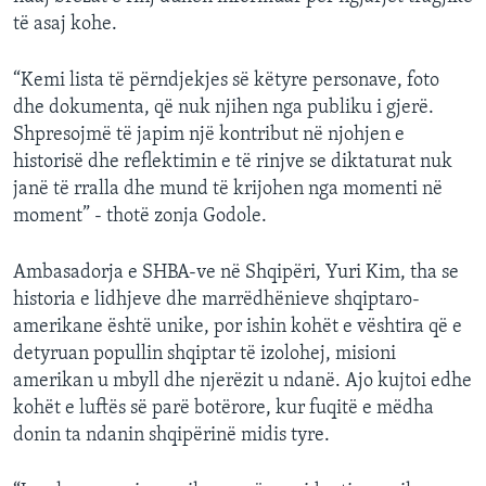
të asaj kohe.
“Kemi lista të përndjekjes së këtyre personave, foto
dhe dokumenta, që nuk njihen nga publiku i gjerë.
Shpresojmë të japim një kontribut në njohjen e
historisë dhe reflektimin e të rinjve se diktaturat nuk
janë të rralla dhe mund të krijohen nga momenti në
moment” - thotë zonja Godole.
Ambasadorja e SHBA-ve në Shqipëri, Yuri Kim, tha se
historia e lidhjeve dhe marrëdhënieve shqiptaro-
amerikane është unike, por ishin kohët e vështira që e
detyruan popullin shqiptar të izolohej, misioni
amerikan u mbyll dhe njerëzit u ndanë. Ajo kujtoi edhe
kohët e luftës së parë botërore, kur fuqitë e mëdha
donin ta ndanin shqipërinë midis tyre.