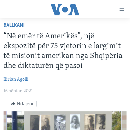
Lidhje
Kalo
në
BALLKANI
faqen
FAQJA KRYESORE
kryesore
“Në emër të Amerikës”, një
KATEGORITË
Kalo
ekspozitë për 75 vjetorin e largimit
tek
DITARI
AMERIKA
të misionit amerikan nga Shqipëria
faqja
BALLKANI
kryesore
dhe diktaturën që pasoi
Learning English
Kalo
EVROPA
tek
Ilirian Agolli
FOLLOW US
BOTA
kërkimi
16 nëntor, 2021
MJEDISI
Ndajeni
KULTURË
Gjuhët
SHKENCË DHE TEKNOLOGJI
SHËNDETËSI