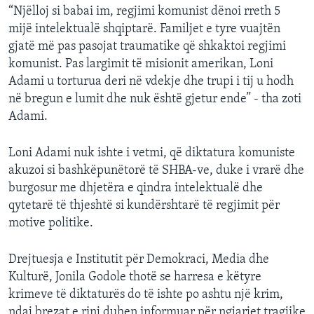
“Njëlloj si babai im, regjimi komunist dënoi rreth 5
mijë intelektualë shqiptarë. Familjet e tyre vuajtën
gjatë më pas pasojat traumatike që shkaktoi regjimi
komunist. Pas largimit të misionit amerikan, Loni
Adami u torturua deri në vdekje dhe trupi i tij u hodh
në bregun e lumit dhe nuk është gjetur ende” - tha zoti
Adami.
Loni Adami nuk ishte i vetmi, që diktatura komuniste
akuzoi si bashkëpunëtorë të SHBA-ve, duke i vrarë dhe
burgosur me dhjetëra e qindra intelektualë dhe
qytetarë të thjeshtë si kundërshtarë të regjimit për
motive politike.
Drejtuesja e Institutit për Demokraci, Media dhe
Kulturë, Jonila Godole thotë se harresa e këtyre
krimeve të diktaturës do të ishte po ashtu një krim,
ndaj brezat e rinj duhen informuar për ngjarjet tragjike