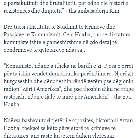
e persekutimit dhe brutalitetit, por edhe një histori e
rezistencës dhe dinjitetit” - tha ambasadorja Kim.
Drejtuesi i Institutit të Studimit të Krimeve dhe
Pasojave të Komunizmit, Çelo Hoxha, tha se diktatura
komuniste ishte e pamëshirshme në çdo detaj të
qëndrimeve të qytetarëve ndaj saj.
“Komunistët ndanë gjithçka në bardh e zi. Pjesa e errët
për ta ishin vendet demokratike perëndimore. Njerëzit
burgoseshin dhe dënoheshin rëndë vetëm pse dëgjonin
radion “Zëri i Amerikës”, dhe pse thoshin diku në rrugë
rastësisht ndonjë fjalë të mirë për Amerikën” - tha zoti
Hoxha.
Ndërsa bashkautori tjetër i ekspozitës, historiani Artan
Hoxha, theksoi se këto përvjetorë të krimeve të
diktaturës janë raste ku jetëm duhen vlerësuar