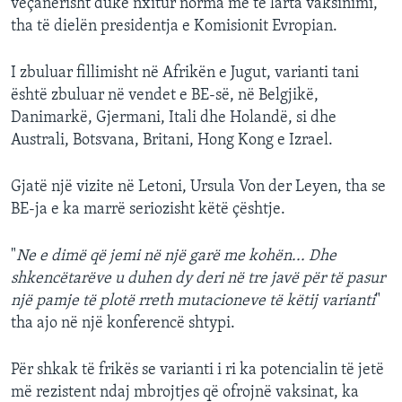
veçanërisht duke nxitur norma më të larta vaksinimi,
tha të dielën presidentja e Komisionit Evropian.
I zbuluar fillimisht në Afrikën e Jugut, varianti tani
është zbuluar në vendet e BE-së, në Belgjikë,
Danimarkë, Gjermani, Itali dhe Holandë, si dhe
Australi, Botsvana, Britani, Hong Kong e Izrael.
Gjatë një vizite në Letoni, Ursula Von der Leyen, tha se
BE-ja e ka marrë seriozisht këtë çështje.
"
Ne e dimë që jemi në një garë me kohën... Dhe
shkencëtarëve u duhen dy deri në tre javë për të pasur
një pamje të plotë rreth mutacioneve të këtij varianti
"
tha ajo në një konferencë shtypi.
Për shkak të frikës se varianti i ri ka potencialin të jetë
më rezistent ndaj mbrojtjes që ofrojnë vaksinat, ka