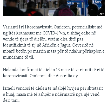
INTERVISTA
DITARI
Varianti i ri i koronavirusit, Omicron, potencialisht më
ngjitës krahasuar me COVID-19-n, u shfaq edhe në
vende të tjera të dielën, vetëm disa ditë pas
identifikimit të tij në Afrikën e Jugut. Qeveritë në
mbarë botën po marrin masa për të ndalur përhapjen e
mundshme të tij.
Holanda konfirmoi të dielën 13 raste të variantit të ri të
koronavirusit, Omicron, dhe Australia dy.
Izraeli vendosi të dielën të ndalojë hyrjen për shtetasit
e huaj, masa më të ashpër e ndërmarrë nga një vend
deri tani.