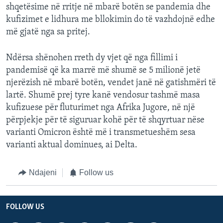
shqetësime në rritje në mbarë botën se pandemia dhe
kufizimet e lidhura me bllokimin do të vazhdojnë edhe
më gjatë nga sa pritej.
Ndërsa shënohen rreth dy vjet që nga fillimi i
pandemisë që ka marrë më shumë se 5 milionë jetë
njerëzish në mbarë botën, vendet janë në gatishmëri të
lartë. Shumë prej tyre kanë vendosur tashmë masa
kufizuese për fluturimet nga Afrika Jugore, në një
përpjekje për të siguruar kohë për të shqyrtuar nëse
varianti Omicron është më i transmetueshëm sesa
varianti aktual dominues, ai Delta.
Ndajeni
Follow us
FOLLOW US