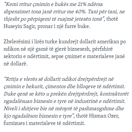
“Kemi rritur çmimin e bukës me 21% ndërsa
shpenzimet tona janë rritur me 40%. Tani për tani, ne
thjesht po përpiqemi të ruajmë jetesën tonë”
, thotë
Huseyin Sagir, pronar i një furre buke.
Zhvlerësimi i lirës turke kundrejt dollarit amerikan po
ndikon në një gamë të gjerë biznesesh, përfshirë
sektorin e ndërtimit, sepse çmimet e materialeve janë
në dollarë.
“Rritja e vlerës së dollarit ndikoi drejtpërdrejt në
çmimin e hekurit, çimentos dhe blloqeve të ndërtimit.
Duke qenë se këto u prekën drejtpërdrejt, kontraktorët
ngadalësuan biznesin e tyre në industrinë e ndërtimit.
Niveli i shitjeve bie në mënyrë të pashmangshme dhe
kjo ngadalëson biznesin e tyre”
, thotë Hisman Ozer,
furnizues i materialeve të ndërtimit.