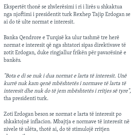
Ekspertët thonë se zhvlerësimi i ri i lirës u shkaktua
nga njoftimi i presidentit turk Rexhep Tajip Erdogan se
ai do të ulte normat e interesit.
Banka Qendrore e Turqisë ka ulur tashmë tre herë
normat e interesit që nga shtatori sipas direktivave të
zotit Erdogan, duke ringjallur frikën për pavarësinë e
bankës.
"Bota e di se nuk i dua normat e larta të interesit. Unë
kurrë nuk kam qenë mbështetës i normave të larta të
interesit dhe nuk do të jem mbështetës i rritjes së tyre",
tha presidenti turk.
Zoti Erdogan beson se normat e larta të interesit po
shkaktojnë inflacion. Mbajtja e normave të interesit në
nivele të ulëta, thotë ai, do të stimulojë rritjen