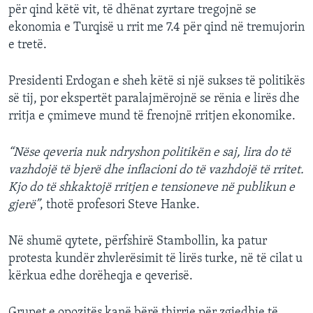
për qind këtë vit, të dhënat zyrtare tregojnë se
ekonomia e Turqisë u rrit me 7.4 për qind në tremujorin
e tretë.
Presidenti Erdogan e sheh këtë si një sukses të politikës
së tij, por ekspertët paralajmërojnë se rënia e lirës dhe
rritja e çmimeve mund të frenojnë rritjen ekonomike.
“Nëse qeveria nuk ndryshon politikën e saj, lira do të
vazhdojë të bjerë dhe inflacioni do të vazhdojë të rritet.
Kjo do të shkaktojë rritjen e tensioneve në publikun e
gjerë”
, thotë profesori Steve Hanke.
Në shumë qytete, përfshirë Stambollin, ka patur
protesta kundër zhvlerësimit të lirës turke, në të cilat u
kërkua edhe dorëheqja e qeverisë.
Grupet e opozitës kanë bërë thirrje për zgjedhje të