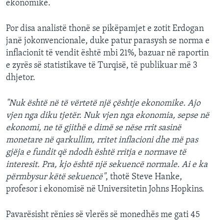
ekonomike.
Por disa analistë thonë se pikëpamjet e zotit Erdogan
janë jokonvencionale, duke patur parasysh se norma e
inflacionit të vendit është mbi 21%, bazuar në raportin
e zyrës së statistikave të Turqisë, të publikuar më 3
dhjetor.
"Nuk është në të vërtetë një çështje ekonomike. Ajo
vjen nga diku tjetër. Nuk vjen nga ekonomia, sepse në
ekonomi, ne të gjithë e dimë se nëse rrit sasinë
monetare në qarkullim, rritet inflacioni dhe më pas
gjëja e fundit që ndodh është rritja e normave të
interesit. Pra, kjo është një sekuencë normale. Ai e ka
përmbysur këtë sekuencë"
, thotë Steve Hanke,
profesor i ekonomisë në Universitetin Johns Hopkins.
Pavarësisht rënies së vlerës së monedhës me gati 45