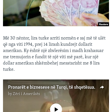
INTERVISTA
DITARI
Më 30 nëntor, lira turke arriti normën e saj më të ulët
që nga viti 1994, prej 14 lirash kundrejt dollarit
amerikan. Ky është një zhvlerësim i madh krahasuar
me tremujorin e fundit të një viti më parë, kur një
dollar amerikan shkëmbehej mesatarisht me 8 lira
turke.
Pronarët e bizneseve në Turqi, të shqetësuar nga zhvlerësimi i lirës
by
Zëri i Amerikës
No media source currently available