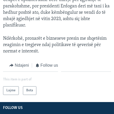
parakohshme, por presidenti Erdogan deri më tani i ka
hedhur poshtë ato, duke këmbëngulur se vendi do të
mbajë zgjedhjet në vitin 2023, ashtu siç ishte
planifikuar.
Ndërkohë, pronarët e bizneseve presin me shqetësim
reagimin e tregjeve ndaj politikave të qeverisë për
normat e interesit.
Ndajeni
Follow us
This item is part of
Lajme
Bota
FOLLOW US