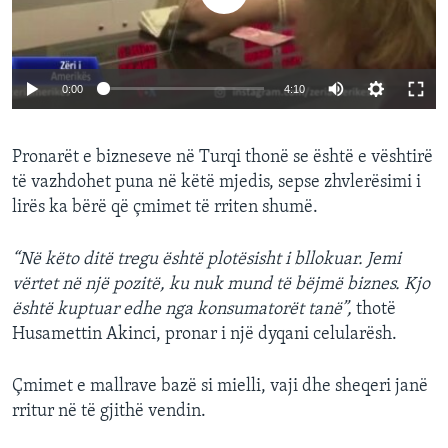
0:00
4:10
Pronarët e bizneseve në Turqi thonë se është e vështirë
të vazhdohet puna në këtë mjedis, sepse zhvlerësimi i
lirës ka bërë që çmimet të rriten shumë.
“Në këto ditë tregu është plotësisht i bllokuar. Jemi
vërtet në një pozitë, ku nuk mund të bëjmë biznes. Kjo
është kuptuar edhe nga konsumatorët tanë”,
thotë
Husamettin Akinci, pronar i një dyqani celularësh.
Çmimet e mallrave bazë si mielli, vaji dhe sheqeri janë
rritur në të gjithë vendin.