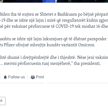
 Biden tha të enjten se Shtetet e Bashkuara po bëjnë përpa
9 dhe se ishte një lajm i mirë që rregullatorët kishin zgje
 për vaksinat përforcuese të COVID-19 tek moshat 16 dhe 
hashtu se ishte një lajm inkurajues që të dhënat paraprake 
ës Pfizer ofrojnë mbrojtje kundër variantit Omicron.
htë shumë i drejtpërdrejtë dhe i thjeshtë. Nëse jeni vaksin
.. merrni përforcuesin tuaj menjëherë," tha presidenti.
Follow us
Print
BA