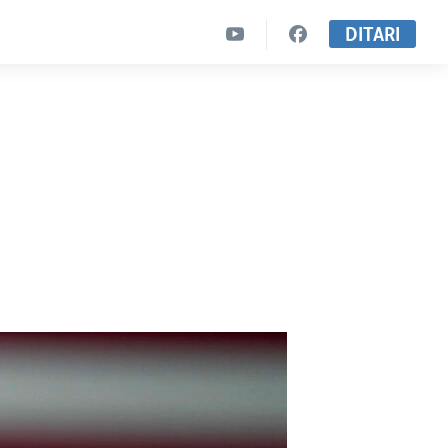
DITARI
ë