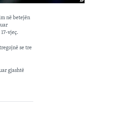
rim në betejën
ruar
17-vjeç.
tregojnë se tre
uar gjashtë