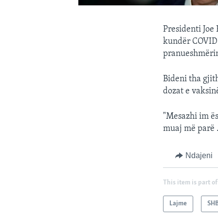
Presidenti Joe
kundër COVID-1
pranueshmërinë
Bideni tha gjit
dozat e vaksin
"Mesazhi im ës
muaj më parë .
Ndajeni
This item is part of
Lajme
SH