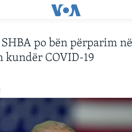
 SHBA po bën përparim n
ën kundër COVID-19