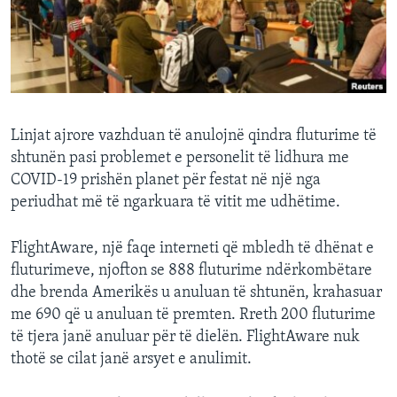
INTERVISTA
DITARI
Linjat ajrore vazhduan të anulojnë qindra fluturime të
shtunën pasi problemet e personelit të lidhura me
COVID-19 prishën planet për festat në një nga
periudhat më të ngarkuara të vitit me udhëtime.
FlightAware, një faqe interneti që mbledh të dhënat e
fluturimeve, njofton se 888 fluturime ndërkombëtare
dhe brenda Amerikës u anuluan të shtunën, krahasuar
me 690 që u anuluan të premten. Rreth 200 fluturime
të tjera janë anuluar për të dielën. FlightAware nuk
thotë se cilat janë arsyet e anulimit.