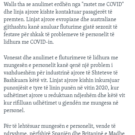
Walls tha se anulimet erdhën nga "rastet me COVID"
dhe linja ajrore kishte kontaktuar pasagjerët të
premten. Linjat ajrore evropiane dhe australiane
gjithashtu kanë anuluar fluturime gjatë sezonit të
festave për shkak të problemeve të personelit të
lidhura me COVID-in.
Vonesat dhe anulimet e fluturimeve të lidhura me
mungesën e personelit kanë qenë një problem i
vazhdueshëm për industrinë ajrore të Shteteve të
Bashkuara këtë vit. Linjat ajrore kishin inkurajuar
punonjësit e tyre të linin punën në vitin 2020, kur
udhëtimet ajrore u reduktuan ndjeshëm dhe këtë vit
kur rifilluan udhëtimet u gjendën me mungesa në
personel.
Për të lehtësuar mungesën e personelit, vende të
ndryshme, përfshirë Spanjën dhe Britaninë e Madhe