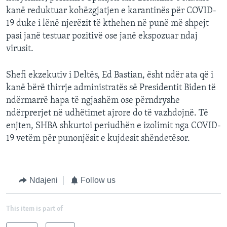
kanë reduktuar kohëzgjatjen e karantinës për COVID-
19 duke i lënë njerëzit të kthehen në punë më shpejt
pasi janë testuar pozitivë ose janë ekspozuar ndaj
virusit.
Shefi ekzekutiv i Deltës, Ed Bastian, ësht ndër ata që i
kanë bërë thirrje administratës së Presidentit Biden të
ndërmarrë hapa të ngjashëm ose përndryshe
ndërprerjet në udhëtimet ajrore do të vazhdojnë. Të
enjten, SHBA shkurtoi periudhën e izolimit nga COVID-
19 vetëm për punonjësit e kujdesit shëndetësor.
Ndajeni
Follow us
This item is part of