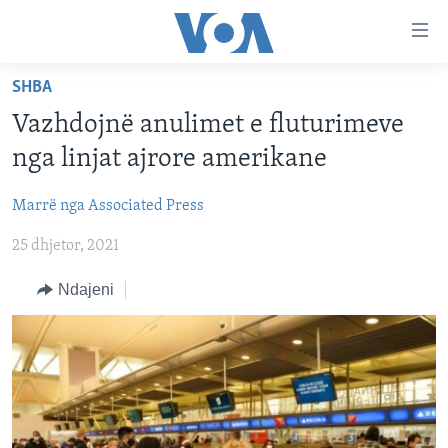
Lidhje
Kalo
në
SHBA
faqen
FAQJA KRYESORE
kryesore
Vazhdojnë anulimet e fluturimeve
KATEGORITË
Kalo
nga linjat ajrore amerikane
tek
DITARI
AMERIKA
faqja
Marrë nga Associated Press
BALLKANI
kryesore
Learning English
Kalo
25 dhjetor, 2021
EVROPA
tek
FOLLOW US
BOTA
Ndajeni
kërkimi
MJEDISI
KULTURË
Gjuhët
SHKENCË DHE TEKNOLOGJI
SHËNDETËSI