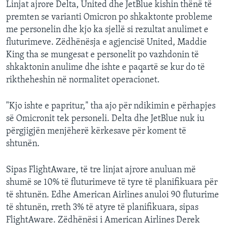
Linjat ajrore Delta, United dhe JetBlue kishin thënë të
premten se varianti Omicron po shkaktonte probleme
me personelin dhe kjo ka sjellë si rezultat anulimet e
fluturimeve. Zëdhënësja e agjencisë United, Maddie
King tha se mungesat e personelit po vazhdonin të
shkaktonin anulime dhe ishte e paqartë se kur do të
riktheheshin në normalitet operacionet.
"Kjo ishte e papritur," tha ajo për ndikimin e përhapjes
së Omicronit tek personeli. Delta dhe JetBlue nuk iu
përgjigjën menjëherë kërkesave për koment të
shtunën.
Sipas FlightAware, të tre linjat ajrore anuluan më
shumë se 10% të fluturimeve të tyre të planifikuara për
të shtunën. Edhe American Airlines anuloi 90 fluturime
të shtunën, rreth 3% të atyre të planifikuara, sipas
FlightAware. Zëdhënësi i American Airlines Derek