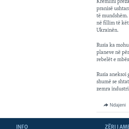
Kremlini prezan
pranisë ushtar
të mundshëm. P
në fillim të kë
Ukrainën.
Rusia ka mohua
planeve në për
rebelët e mbës
Rusia aneksoi g
shumë se shtat
zemra industri
Ndajeni
INFO
ZËRI I AM