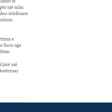
fundit të
 për një sulm
ideo-telefonate
 sulmon
rtimin e
e force nga
ndime.
. Gjatë më
hkatërruar