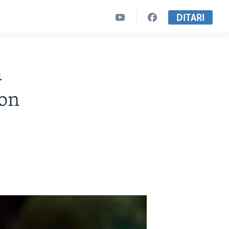
DITARI
a
zon