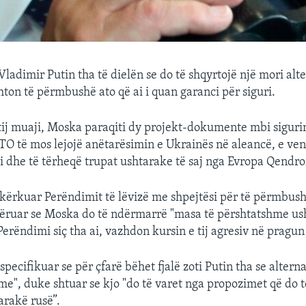
Vladimir Putin tha të dielën se do të shqyrtojë një mori alt
ton të përmbushë ato që ai i quan garanci për siguri.
ëtij muaji, Moska paraqiti dy projekt-dokumente mbi siguri
O të mos lejojë anëtarësimin e Ukrainës në aleancë, e ven
 si dhe të tërheqë trupat ushtarake të saj nga Evropa Qendro
a kërkuar Perëndimit të lëvizë me shpejtësi për të përmbus
ëruar se Moska do të ndërmarrë "masa të përshtatshme us
erëndimi siç tha ai, vazhdon kursin e tij agresiv në pragun
 specifikuar se për çfarë bëhet fjalë zoti Putin tha se alter
me", duke shtuar se kjo "do të varet nga propozimet që do 
arakë rusë”.