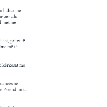
on lidhur me
r për çdo
edimet me
sht, pritet të
time më të
iti kërkesat me
leancës në
që Perëndimi ta