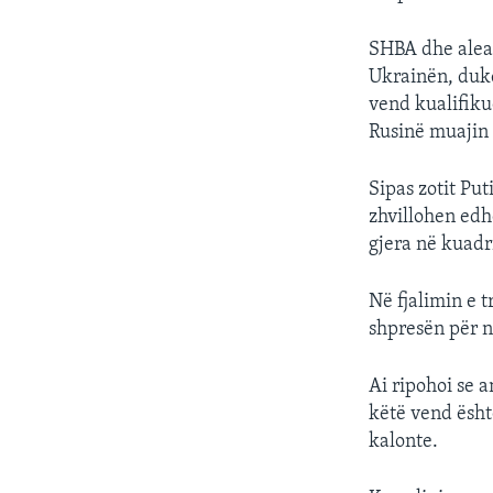
SHBA dhe aleat
Ukrainën, duk
vend kualifiku
Rusinë muajin 
Sipas zotit Pu
zhvillohen edh
gjera në kuadr
Në fjalimin e t
shpresën për n
Ai ripohoi se 
këtë vend ësht
kalonte.