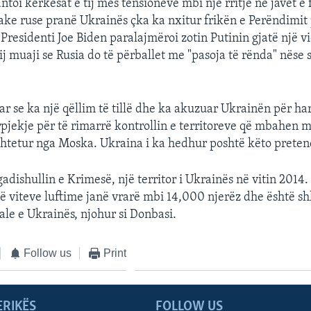
toi kërkesat e tij mes tensioneve mbi një rritje në javët e 
ake ruse pranë Ukrainës çka ka nxitur frikën e Perëndimit
residenti Joe Biden paralajmëroi zotin Putinin gjatë një v
tij muaji se Rusia do të përballet me "pasoja të rënda" nëse
r se ka një qëllim të tillë dhe ka akuzuar Ukrainën për ha
pjekje për të rimarrë kontrollin e territoreve që mbahen m
htetur nga Moska. Ukraina i ka hedhur poshtë këto prete
adishullin e Krimesë, një territor i Ukrainës në vitin 2014
ë viteve luftime janë vrarë mbi 14,000 njerëz dhe është s
ale e Ukrainës, njohur si Donbasi.
Follow us
Print
ERIKËS
FOLLOW US