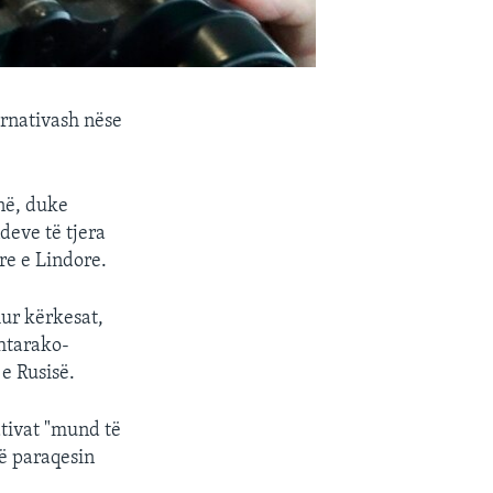
ernativash nëse
në, duke
deve të tjera
re e Lindore.
hur kërkesat,
htarako-
 e Rusisë.
nativat "mund të
të paraqesin