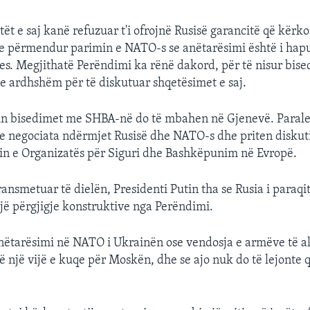
ët e saj kanë refuzuar t'i ofrojnë Rusisë garancitë që kërk
e përmendur parimin e NATO-s se anëtarësimi është i hapu
es. Megjithatë Perëndimi ka rënë dakord, për të nisur bis
e ardhshëm për të diskutuar shqetësimet e saj.
tin bisedimet me SHBA-në do të mbahen në Gjenevë. Paraleli
e negociata ndërmjet Rusisë dhe NATO-s dhe priten disku
in e Organizatës për Siguri dhe Bashkëpunim në Evropë.
ransmetuar të dielën, Presidenti Putin tha se Rusia i paraq
jë përgjigje konstruktive nga Perëndimi.
anëtarësimi në NATO i Ukrainën ose vendosja e armëve të a
ë një vijë e kuqe për Moskën, dhe se ajo nuk do të lejonte 