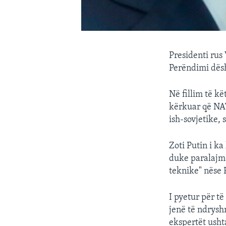
Presidenti rus 
Perëndimi dësh
Në fillim të k
kërkuar që NAT
ish-sovjetike,
Zoti Putin i k
duke paralajm
teknike" nëse P
I pyetur për të
jenë të ndrysh
ekspertët usht