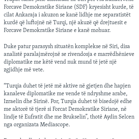
Forcave Demokratike Siriane (SDF) kryesisht kurde, të
cilat Ankaraja i akuzon se kanë lidhje me separatistët
kurdë që luftojnë në Turqi, një akuzë që drejtuesit e
Forcave Demokratike Siriane e kanë mohuar.
Duke patur parasysh situatën komplekse në Siri, disa
analistë paralajmërojnë se rivendosja e marrëdhënieve
diplomatike me këtë vend nuk mund të jetë një
zgjidhje më vete.
“Turqia duhet të jetë më aktive në gjetjen dhe hapjen
kanaleve diplomatike me vende të ndryshme arabe,
Izraelin dhe Sirinë. Por, Turqia duhet të bisedojë edhe
me aktorë të tjerë si Forcat Demokratike Siriane, në
lindje të Eufratit dhe me Brukselin”, thotë Aydin Selcen
nga organizata Mediascope.