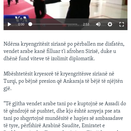
0:00
2:53
Ndërsa kryengritësit sirianë po përballen me disfatën,
vendet arabe kanë filluar t'i afrohen Sirisë, duke u
dhënë fund viteve të izolimit diplomatik.
Mbështetësit kryesorë të kryengritësve sirianë në
Turqi, po bëjnë presion që Ankaraja të bëjë të njëjtën
gjë.
“Të gjitha vendet arabe tani po e kuptojnë se Assadi do
të qëndrojë në pushtet, dhe kjo është arsyeja pse ata
tani po shqyrtojnë mundësitë e hapjes së ambasadave
të tyre, përfshirë Arabinë Saudite, Emiratet e