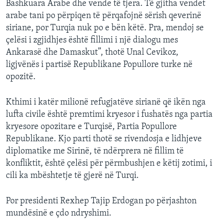
Bashkuara Arabe dhe vende të tjera. Të gjitha vendet
arabe tani po përpiqen të përqafojnë sërish qeverinë
siriane, por Turqia nuk po e bën këtë. Pra, mendoj se
çelësi i zgjidhjes është fillimi i një dialogu mes
Ankarasë dhe Damaskut”, thotë Unal Cevikoz,
ligjvënës i partisë Republikane Popullore turke në
opozitë.
Kthimi i katër milionë refugjatëve sirianë që ikën nga
lufta civile është premtimi kryesor i fushatës nga partia
kryesore opozitare e Turqisë, Partia Popullore
Republikane. Kjo parti thotë se rivendosja e lidhjeve
diplomatike me Sirinë, të ndërprera në fillim të
konfliktit, është çelësi për përmbushjen e këtij zotimi, i
cili ka mbështetje të gjerë në Turqi.
Por presidenti Rexhep Tajip Erdogan po përjashton
mundësinë e çdo ndryshimi.