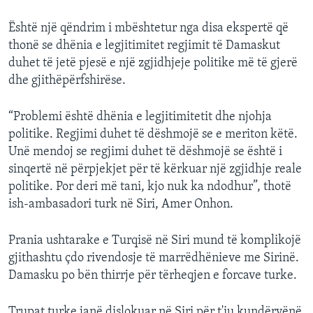
Është një qëndrim i mbështetur nga disa ekspertë që
thonë se dhënia e legjitimitet regjimit të Damaskut
duhet të jetë pjesë e një zgjidhjeje politike më të gjerë
dhe gjithëpërfshirëse.
“Problemi është dhënia e legjitimitetit dhe njohja
politike. Regjimi duhet të dëshmojë se e meriton këtë.
Unë mendoj se regjimi duhet të dëshmojë se është i
sinqertë në përpjekjet për të kërkuar një zgjidhje reale
politike. Por deri më tani, kjo nuk ka ndodhur”, thotë
ish-ambasadori turk në Siri, Amer Onhon.
Prania ushtarake e Turqisë në Siri mund të komplikojë
gjithashtu çdo rivendosje të marrëdhënieve me Sirinë.
Damasku po bën thirrje për tërheqjen e forcave turke.
Trupat turke janë dislokuar në Siri për t'iu kundërvënë