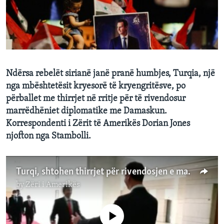
INTERVISTA
DITARI
Ndërsa rebelët sirianë janë pranë humbjes, Turqia, një
nga mbështetësit kryesorë të kryengritësve, po
përballet me thirrjet në rritje për të rivendosur
marrëdhëniet diplomatike me Damaskun.
Korrespondenti i Zërit të Amerikës Dorian Jones
njofton nga Stambolli.
Turqi, shtohen thirrjet për rivendosjen e marrëdhënieve diplomatike me Sirinë
by
Zëri i Amerikës
No media source currently available