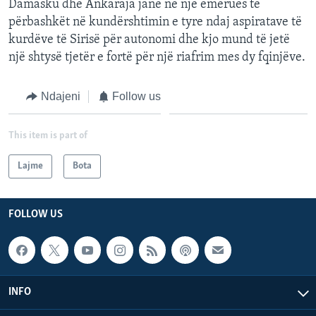
Damasku dhe Ankaraja janë në një emërues të
përbashkët në kundërshtimin e tyre ndaj aspiratave të
kurdëve të Sirisë për autonomi dhe kjo mund të jetë
një shtysë tjetër e fortë për një riafrim mes dy fqinjëve.
Ndajeni
Follow us
This item is part of
Lajme
Bota
FOLLOW US
INFO