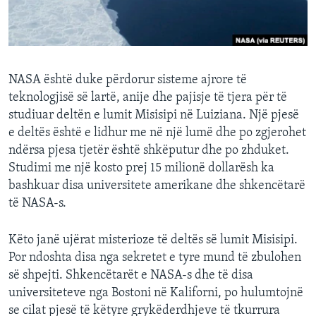
INTERVISTA
DITARI
NASA është duke përdorur sisteme ajrore të
teknologjisë së lartë, anije dhe pajisje të tjera për të
studiuar deltën e lumit Misisipi në Luiziana. Një pjesë
e deltës është e lidhur me në një lumë dhe po zgjerohet
ndërsa pjesa tjetër është shkëputur dhe po zhduket.
Studimi me një kosto prej 15 milionë dollarësh ka
bashkuar disa universitete amerikane dhe shkencëtarë
të NASA-s.
Këto janë ujërat misterioze të deltës së lumit Misisipi.
Por ndoshta disa nga sekretet e tyre mund të zbulohen
së shpejti. Shkencëtarët e NASA-s dhe të disa
universiteteve nga Bostoni në Kaliforni, po hulumtojnë
se cilat pjesë të këtyre grykëderdhjeve të tkurrura