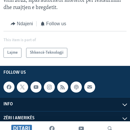
vitin 2022, sipas autoritetit shtetëror për restaurimin
dhe ruajtjen e bregdetit.
Ndajeni
Follow us
This item is part of
Lajme
Shkencë-Teknologji
FOLLOW US
INFO
ZËRI I AMERIKËS
DITARI