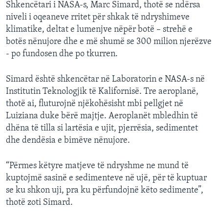
Shkencëtari i NASA-s, Marc Simard, thotë se ndërsa
niveli i oqeaneve rritet për shkak të ndryshimeve
klimatike, deltat e lumenjve nëpër botë – strehë e
botës nënujore dhe e më shumë se 300 milion njerëzve
- po fundosen dhe po tkurren.
Simard është shkencëtar në Laboratorin e NASA-s në
Institutin Teknologjik të Kalifornisë. Tre aeroplanë,
thotë ai, fluturojnë njëkohësisht mbi pellgjet në
Luiziana duke bërë majtje. Aeroplanët mbledhin të
dhëna të tilla si lartësia e ujit, pjerrësia, sedimentet
dhe dendësia e bimëve nënujore.
“Përmes këtyre matjeve të ndryshme ne mund të
kuptojmë sasinë e sedimenteve në ujë, për të kuptuar
se ku shkon uji, pra ku përfundojnë këto sedimente”,
thotë zoti Simard.