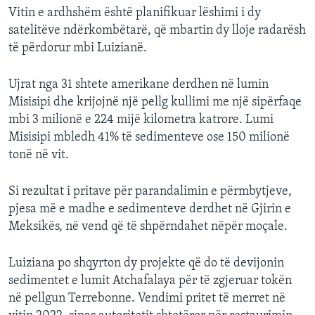
Vitin e ardhshëm është planifikuar lëshimi i dy
satelitëve ndërkombëtarë, që mbartin dy lloje radarësh
të përdorur mbi Luizianë.
Ujrat nga 31 shtete amerikane derdhen në lumin
Misisipi dhe krijojnë një pellg kullimi me një sipërfaqe
mbi 3 milionë e 224 mijë kilometra katrore. Lumi
Misisipi mbledh 41% të sedimenteve ose 150 milionë
tonë në vit.
Si rezultat i pritave për parandalimin e përmbytjeve,
pjesa më e madhe e sedimenteve derdhet në Gjirin e
Meksikës, në vend që të shpërndahet nëpër moçale.
Luiziana po shqyrton dy projekte që do të devijonin
sedimentet e lumit Atchafalaya për të zgjeruar tokën
në pellgun Terrebonne. Vendimi pritet të merret në