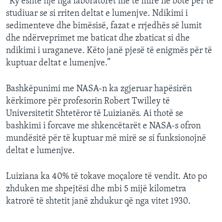
“Ky është një nga laboratorët më të mirë në botë për të
studiuar se si rriten deltat e lumenjve. Ndikimi i
sedimenteve dhe bimësisë, fazat e rrjedhës së lumit
dhe ndërveprimet me baticat dhe zbaticat si dhe
ndikimi i uraganeve. Këto janë pjesë të enigmës për të
kuptuar deltat e lumenjve.”
Bashkëpunimi me NASA-n ka zgjeruar hapësirën
kërkimore për profesorin Robert Twilley të
Universitetit Shtetëror të Luizianës. Ai thotë se
bashkimi i forcave me shkencëtarët e NASA-s ofron
mundësitë për të kuptuar më mirë se si funksionojnë
deltat e lumenjve.
Luiziana ka 40% të tokave moçalore të vendit. Ato po
zhduken me shpejtësi dhe mbi 5 mijë kilometra
katrorë të shtetit janë zhdukur që nga vitet 1930.