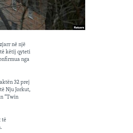
jarr në një
të këtij qyteti
konfirmua nga
paktën 32 prej
të Nju Jorkut,
in “Twin
 të
.