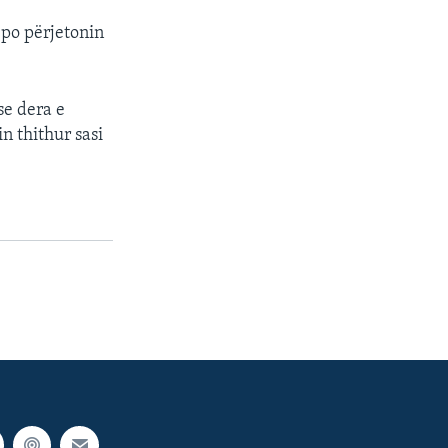
 po përjetonin
se dera e
n thithur sasi