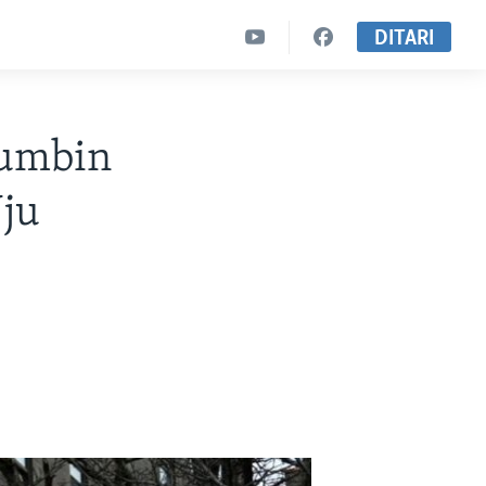
DITARI
humbin
Nju