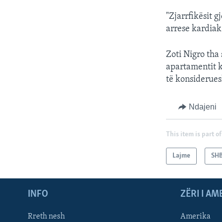
"Zjarrfikësit g
arrese kardiak
Zoti Nigro tha
apartamentit ku
të konsiderue
Ndajeni
This item is part of
Lajme
SH
INFO
ZËRI I AM
Rreth nesh
Amerika