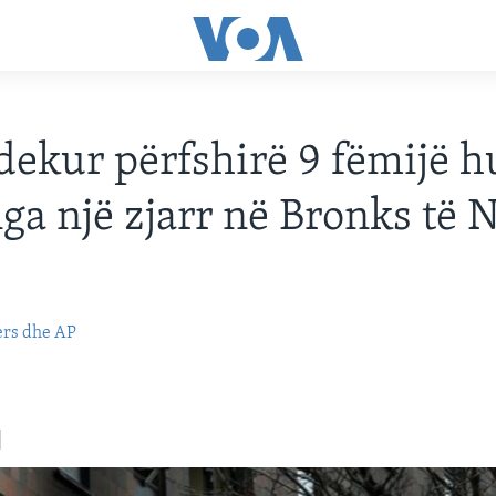
vdekur përfshirë 9 fëmijë 
nga një zjarr në Bronks të 
ers dhe AP