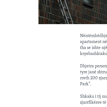
Nëntëmbëdhjetë
apartament në q
tha se ishte n
kryebashkiaku 
Dhjetra person
tyre janë shtru
rreth 200 zjar
Park”.
Shkaku i tij n
zjarrfikësve të