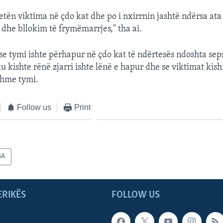
jetën viktima në çdo kat dhe po i nxirrnin jashtë ndërsa ata
 dhe bllokim të frymëmarrjes," tha ai.
 se tymi ishte përhapur në çdo kat të ndërtesës ndoshta sep
 kishte rënë zjarri ishte lënë e hapur dhe se viktimat kishi
shme tymi.
Follow us
Print
BA
ERIKËS
FOLLOW US