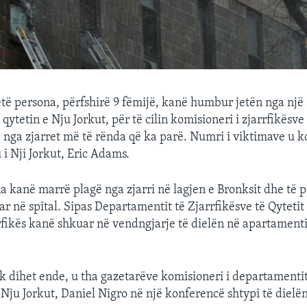
 persona, përfshirë 9 fëmijë, kanë humbur jetën nga një z
ytetin e Nju Jorkut, për të cilin komisioneri i zjarrfikësve 
jë nga zjarret më të rënda që ka parë. Numri i viktimave u 
i Nji Jorkut, Eric Adams.
a kanë marrë plagë nga zjarri në lagjen e Bronksit dhe të 
ar në spital. Sipas Departamentit të Zjarrfikësve të Qytetit 
rfikës kanë shkuar në vendngjarje të dielën në apartament
uk dihet ende, u tha gazetarëve komisioneri i departamentit
 Nju Jorkut, Daniel Nigro në një konferencë shtypi të dielën