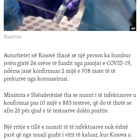
INTERVISTA
DITARI
Ilustrim
Autoritetet në Kosovë thanë se një person ka humbur
jetën gjatë 24 orëve të fundit nga pasojat e COVID-19,
ndërsa janë konfirmuar 2 mijë e 708 raste të të
prekurve nga koronavirusi.
Ministria e Shëndetësisë tha se numri i të infektuarve u
konfirmua pas 10 mijë e 883 testeve, që do të thotë se
afro 25 për qind e të testuarve dolën pozitiv.
Një rritje e tillë e numrit të të infektuarve nuk është
parë që nga muaji gusht i vitit të kaluar, kur Kosova u