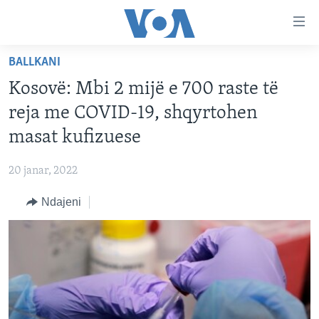
Lidhje
Kalo
në
BALLKANI
faqen
FAQJA KRYESORE
kryesore
Kosovë: Mbi 2 mijë e 700 raste të
KATEGORITË
Kalo
reja me COVID-19, shqyrtohen
tek
DITARI
AMERIKA
masat kufizuese
faqja
BALLKANI
kryesore
Learning English
20 janar, 2022
Kalo
EVROPA
tek
Ndajeni
FOLLOW US
BOTA
kërkimi
MJEDISI
KULTURË
Gjuhët
SHKENCË DHE TEKNOLOGJI
SHËNDETËSI