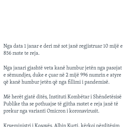
Nga data 1 janar e deri më sot janë regjistruar 10 mijë e
856 raste te reja.
Nga janari gjashtë veta kanë humbur jetën nga pasojat
e sëmundjes, duke e çuar në 2 mijë 996 numrin e atyre
që kanë humbur jetën që nga fillimi i pandemisë.
Më herët gjatë ditës, Instituti Kombëtar i Shëndetësisë
Publike tha se pothuajse të gjitha rastet e reja janë të
prekur nga varianti Omicron i koronavirusit.
Kryeministri i Kosovës, Albin Kurti, kërkoi përditësim