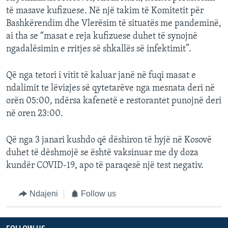
të masave kufizuese. Në një takim të Komitetit për
Bashkërendim dhe Vlerësim të situatës me pandeminë,
ai tha se “masat e reja kufizuese duhet të synojnë
ngadalësimin e rritjes së shkallës së infektimit”.
Që nga tetori i vitit të kaluar janë në fuqi masat e
ndalimit te lëvizjes së qytetarëve nga mesnata deri në
orën 05:00, ndërsa kafenetë e restorantet punojnë deri
në oren 23:00.
Që nga 3 janari kushdo që dëshiron të hyjë në Kosovë
duhet të dëshmojë se është vaksinuar me dy doza
kundër COVID-19, apo të paraqesë një test negativ.
Ndajeni
Follow us