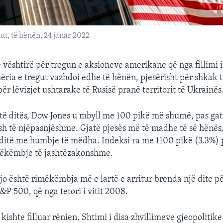
ut, të hënën, 24 janar 2022
ë vështirë për tregun e aksioneve amerikane që nga fillimi 
ia e tregut vazhdoi edhe të hënën, pjesërisht për shkak 
r lëvizjet ushtarake të Rusisë pranë territorit të Ukrainës
ë ditës, Dow Jones u mbyll me 100 pikë më shumë, pas gati
h të njëpasnjëshme. Gjatë pjesës më të madhe të së hënës,
 ditë me humbje të mëdha. Indeksi ra me 1100 pikë (3.3%) 
imëkëmbje të jashtëzakonshme.
o është rimëkëmbja më e lartë e arritur brenda një dite 
&P 500, që nga tetori i vitit 2008.
ishte filluar rënien. Shtimi i disa zhvillimeve gjeopolitike