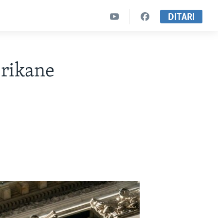
DITARI
erikane