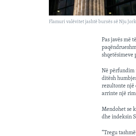
Flamuri valëvitet jashtë bursës së Nju Jork
Pas javës më t
paqëndrueshmër
shqetësimeve pë
Në përfundim t
ditësh humbjes
rezultonte një
arrinte një r
Mendohet se kj
dhe indeksin S
“Tregu tashmë k