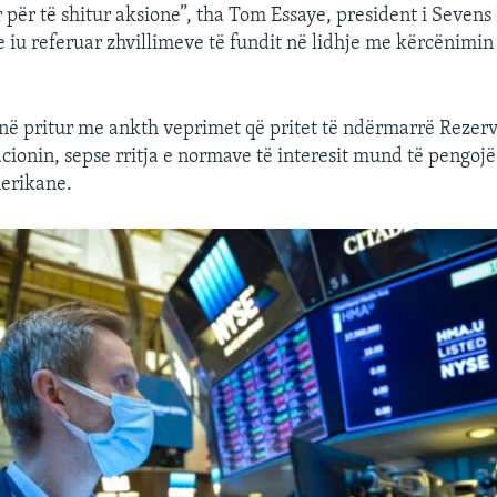
r për të shitur aksione”, tha Tom Essaye, president i Sevens
 iu referuar zhvillimeve të fundit në lidhje me kërcënimin
anë pritur me ankth veprimet që pritet të ndërmarrë Rezer
acionin, sepse rritja e normave të interesit mund të pengojë
erikane.