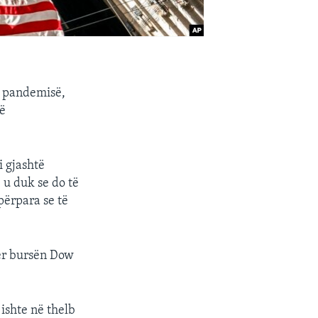
i pandemisë,
të
.
 gjashtë
 u duk se do të
përpara se të
për bursën Dow
 ishte në thelb