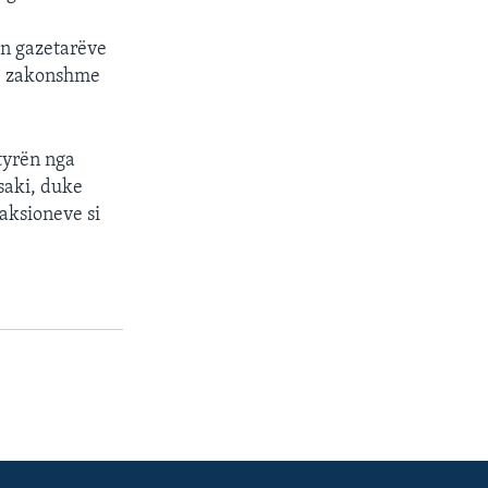
ën gazetarëve
të zakonshme
tyrën nga
saki, duke
 aksioneve si