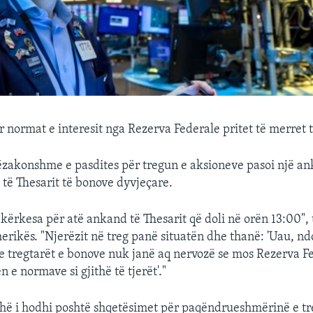
 normat e interesit nga Rezerva Federale pritet të merret
ëzakonshme e pasdites për tregun e aksioneve pasoi një an
të Thesarit të bonove dyvjeçare.
kërkesa për atë ankand të Thesarit që doli në orën 13:00", 
erikës. "Njerëzit në treg panë situatën dhe thanë: 'Uau, nd
he tregtarët e bonove nuk janë aq nervozë se mos Rezerva Fe
en e normave si gjithë të tjerët'."
hë i hodhi poshtë shqetësimet për paqëndrueshmërinë e tr