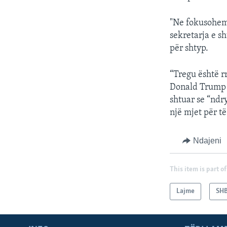
"Ne fokusohemi
sekretarja e s
për shtyp.
“Tregu është r
Donald Trump s
shtuar se “ndry
një mjet për t
Ndajeni
This item is part of
Lajme
SH