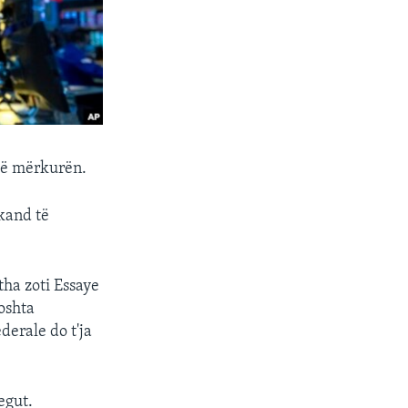
 të mërkurën.
kand të
tha zoti Essaye
oshta
derale do t'ja
egut.