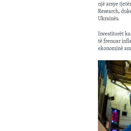
një arsye tjetë
Research, duke
Ukrainës.
Investitorët k
të frenuar infl
ekonominë am