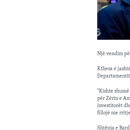
Një vendim për
Kthesa e jasht
Departamentit 
"Kishte shumë 
për Zërin e Am
investitorët d
fillojë me rritj
Shtëpia e Bard