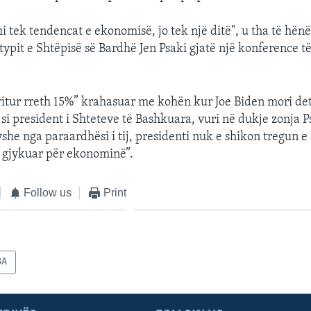
 tek tendencat e ekonomisë, jo tek një ditë", u tha të hën
htypit e Shtëpisë së Bardhë Jen Psaki gjatë një konference 
ritur rreth 15%” krahasuar me kohën kur Joe Biden mori de
i president i Shteteve të Bashkuara, vuri në dukje zonja P
she nga paraardhësi i tij, presidenti nuk e shikon tregun e
ë gjykuar për ekonominë”.
Follow us
Print
BA