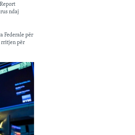
 Report
 rus ndaj
va Federale për
 rritjen për