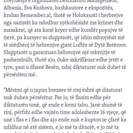
Drejtuesja e organizatës Destination Management,
Albania, Eva Kushova, bashkautore e ekspozitës,
krahas Remember.al, thotë se Holokausti i herbrejve
nga nazistët ka ndodhur njëkohësisht me krimet dhe
masakrat, që ata kanë kryer edhe kundër popujve të
tjerë, pa kursyer as shqiptarët, që ishin mbrojtësit më
të mëdhenj të hebrenjve gjatë Luftës së Dytë Botërore.
Shqiptarët u garantuan hebrenjve një mbrojtje të
pashembullt, thotë ajo, duke sakrifikuar edhe jetët e
tyre, pasi u dhanë Besën, ndaj diktaturat nuk duhet të
përsëriten më.
“Mësimi që u japim brezave të rinj është që ditaturat
nuk duhen përsëritur. Pse jo, të flasim edhe për
diktaturën tonë, që ende e kemi tabu. Janë shumë të
rinj, përfshi edhe vajzën time adoleshente 16 vjeçe, që
unë i flas e i flas dhe ajo ende nuk e kupton se çfarë ka
ndidhur në atë sistem, e jo më ta dënojë, e jo më ta