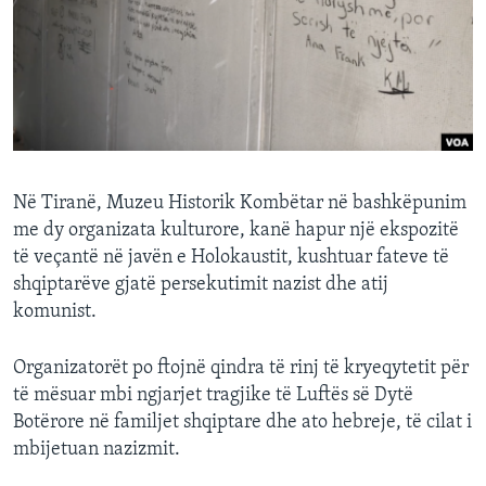
INTERVISTA
DITARI
Në Tiranë, Muzeu Historik Kombëtar në bashkëpunim
me dy organizata kulturore, kanë hapur një ekspozitë
të veçantë në javën e Holokaustit, kushtuar fateve të
shqiptarëve gjatë persekutimit nazist dhe atij
komunist.
Organizatorët po ftojnë qindra të rinj të kryeqytetit për
të mësuar mbi ngjarjet tragjike të Luftës së Dytë
Botërore në familjet shqiptare dhe ato hebreje, të cilat i
mbijetuan nazizmit.