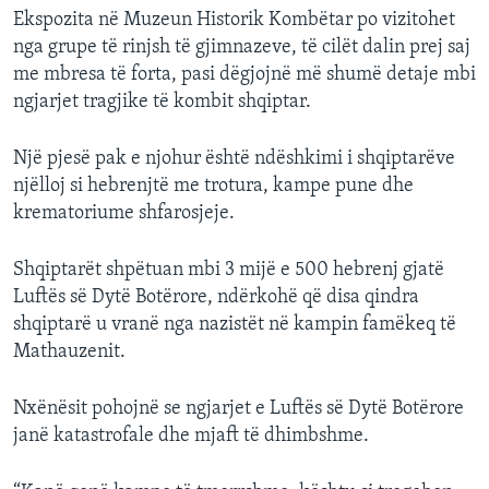
Ekspozita në Muzeun Historik Kombëtar po vizitohet
nga grupe të rinjsh të gjimnazeve, të cilët dalin prej saj
me mbresa të forta, pasi dëgjojnë më shumë detaje mbi
ngjarjet tragjike të kombit shqiptar.
Një pjesë pak e njohur është ndëshkimi i shqiptarëve
njëlloj si hebrenjtë me trotura, kampe pune dhe
krematoriume shfarosjeje.
Shqiptarët shpëtuan mbi 3 mijë e 500 hebrenj gjatë
Luftës së Dytë Botërore, ndërkohë që disa qindra
shqiptarë u vranë nga nazistët në kampin famëkeq të
Mathauzenit.
Nxënësit pohojnë se ngjarjet e Luftës së Dytë Botërore
janë katastrofale dhe mjaft të dhimbshme.