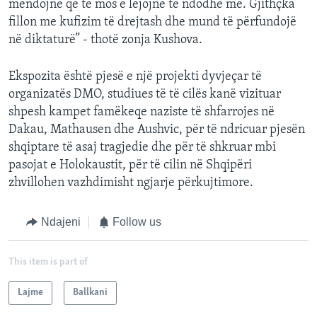
mendojnë që të mos e lejojnë të ndodhë më. Gjithçka
fillon me kufizim të drejtash dhe mund të përfundojë
në diktaturë” - thotë zonja Kushova.
Ekspozita është pjesë e një projekti dyvjeçar të
organizatës DMO, studiues të të cilës kanë vizituar
shpesh kampet famëkeqe naziste të shfarrojes në
Dakau, Mathausen dhe Aushvic, për të ndricuar pjesën
shqiptare të asaj tragjedie dhe për të shkruar mbi
pasojat e Holokaustit, për të cilin në Shqipëri
zhvillohen vazhdimisht ngjarje përkujtimore.
Ndajeni
Follow us
This item is part of
Lajme
Ballkani