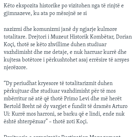
Këto ekspozita historike po vizitohen nga të rinjtë e
gjimnazeve, ku ata po mësojnë se si
nazizmi dhe komunizmi janë dy ngjarje kulmore
totalitare. Drejtori i Muzeut Historik Kombëtar, Dorian
Koçi, thotë se këto zhvillime duhen studiuar
vazhdimisht dhe me detaje, e nuk harruar kurrë dhe
kujtesa botëtore i përkushtohet asaj errësire të arsyes
njerëzore.
“Dy periudhat kryesore të totalitarizmit duhen
përkujtuar dhe studiuar vazhdimisht për të mos
mbërritur në atë që thotë Primo Levi dhe më herët
Bertold Breht në dy vargjet e fundit të dramës Arturo
Ui: Kurrë mos harroni, se barku që e lindi, ende nuk
është shterpëzuar” – thotë zoti Koçi.