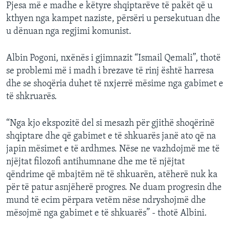
Pjesa më e madhe e këtyre shqiptarëve të pakët që u
kthyen nga kampet naziste, përsëri u persekutuan dhe
u dënuan nga regjimi komunist.
Albin Pogoni, nxënës i gjimnazit “Ismail Qemali”, thotë
se problemi më i madh i brezave të rinj është harresa
dhe se shoqëria duhet të nxjerrë mësime nga gabimet e
të shkruarës.
“Nga kjo ekspozitë del si mesazh për gjithë shoqërinë
shqiptare dhe që gabimet e të shkuarës janë ato që na
japin mësimet e të ardhmes. Nëse ne vazhdojmë me të
njëjtat filozofi antihumnane dhe me të njëjtat
qëndrime që mbajtëm në të shkuarën, atëherë nuk ka
për të patur asnjëherë progres. Ne duam progresin dhe
mund të ecim përpara vetëm nëse ndryshojmë dhe
mësojmë nga gabimet e të shkuarës” - thotë Albini.