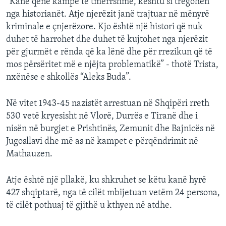
“Kanë qenë kampe të tmerrshme, kështu si tregohen
nga historianët. Atje njerëzit janë trajtuar në mënyrë
kriminale e çnjerëzore. Kjo është një histori që nuk
duhet të harrohet dhe duhet të kujtohet nga njerëzit
për gjurmët e rënda që ka lënë dhe për rrezikun që të
mos përsëritet më e njëjta problematikë” - thotë Trista,
nxënëse e shkollës “Aleks Buda”.
Në vitet 1943-45 nazistët arrestuan në Shqipëri rreth
530 vetë kryesisht në Vlorë, Durrës e Tiranë dhe i
nisën në burgjet e Prishtinës, Zemunit dhe Bajnicës në
Jugosllavi dhe më as në kampet e përqëndrimit në
Mathauzen.
Atje është një pllakë, ku shkruhet se këtu kanë hyrë
427 shqiptarë, nga të cilët mbijetuan vetëm 24 persona,
të cilët pothuaj të gjithë u kthyen në atdhe.