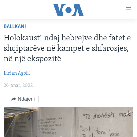
Lidhje
Kalo
në
BALLKANI
faqen
FAQJA KRYESORE
kryesore
Holokausti ndaj hebrejve dhe fatet e
KATEGORITË
Kalo
shqiptarëve në kampet e shfarosjes,
tek
DITARI
AMERIKA
në një ekspozitë
faqja
BALLKANI
kryesore
Learning English
Ilirian Agolli
Kalo
EVROPA
tek
26 janar, 2022
FOLLOW US
BOTA
kërkimi
Ndajeni
MJEDISI
KULTURË
Gjuhët
SHKENCË DHE TEKNOLOGJI
SHËNDETËSI