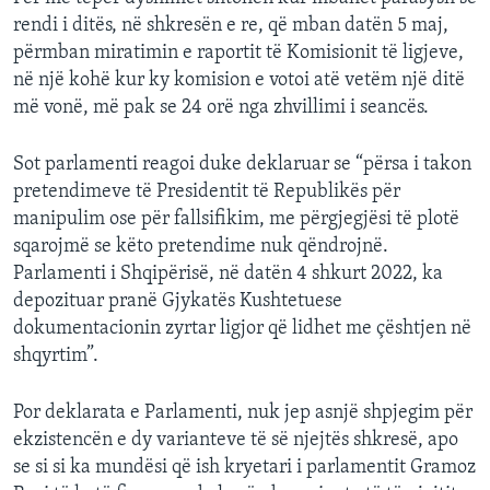
rendi i ditës, në shkresën e re, që mban datën 5 maj,
përmban miratimin e raportit të Komisionit të ligjeve,
në një kohë kur ky komision e votoi atë vetëm një ditë
më vonë, më pak se 24 orë nga zhvillimi i seancës.
Sot parlamenti reagoi duke deklaruar se “përsa i takon
pretendimeve të Presidentit të Republikës për
manipulim ose për fallsifikim, me përgjegjësi të plotë
sqarojmë se këto pretendime nuk qëndrojnë.
Parlamenti i Shqipërisë, në datën 4 shkurt 2022, ka
depozituar pranë Gjykatës Kushtetuese
dokumentacionin zyrtar ligjor që lidhet me çështjen në
shqyrtim”.
Por deklarata e Parlamenti, nuk jep asnjë shpjegim për
ekzistencën e dy varianteve të së njejtës shkresë, apo
se si si ka mundësi që ish kryetari i parlamentit Gramoz