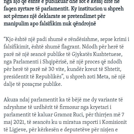
nga ajo që është e publikuar dhe sot e kësaj dite në
faqen zyrtare të parlamentit. Ky institucion u shpreh
sot përmes një deklarate se pretendimet për
manipulim apo falsifikim nuk qëndrojnë
“Kjo është një padi shumë e rëndësishme, sepse krimi i
falsifikimit, është shumë flagrant. Ndodh për herë të
parë në një seancë publike të Gjykatës Kushtetuese,
nga Parlamenti i Shqipërisë, në një proces që ndodh
për herë të parë në 30 vite, kundër kreut të Shtetit,
presidentit të Republikës”, u shpreh zoti Meta, në një
dalje të posaçme publike.
Akuza ndaj parlamentit ka të bëjë me dy variante të
ndryshme të urdhërit të firmosur nga kryetari i
parlamentit të kaluar Gramoz Ruci, për thirrjen më 7
maj 2021, të seancës ku u miratua raporti i Komisionit
të Ligjeve, për kërkesën e deputetëve për nisjen e