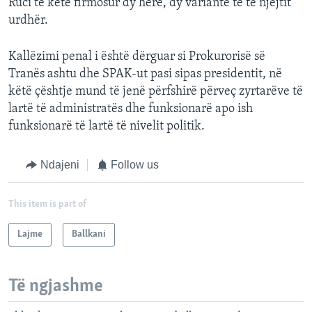
Ruci të ketë firmosur dy herë, dy variante të të njejtit
urdhër.
Kallëzimi penal i është dërguar si Prokurorisë së
Tranës ashtu dhe SPAK-ut pasi sipas presidentit, në
këtë çështje mund të jenë përfshirë përveç zyrtarëve të
lartë të administratës dhe funksionarë apo ish
funksionarë të lartë të nivelit politik.
Ndajeni
Follow us
This item is part of
Lajme
Ballkani
Të ngjashme