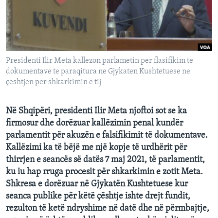
INTERVISTA
DITARI
Presidenti Ilir Meta kallezon parlametin per flasifikim te
dokumentave te paraqitura ne Gjykaten Kushtetuese ne
çeshtjen per shkarkimin e tij
Në Shqipëri, presidenti Ilir Meta njoftoi sot se ka
firmosur dhe dorëzuar kallëzimin penal kundër
parlamentit për akuzën e falsifikimit të dokumentave.
Kallëzimi ka të bëjë me një kopje të urdhërit për
thirrjen e seancës së datës 7 maj 2021, të parlamentit,
ku iu hap rruga procesit për shkarkimin e zotit Meta.
Shkresa e dorëzuar në Gjykatën Kushtetuese kur
seanca publike për këtë çështje ishte drejt fundit,
rezulton të ketë ndryshime në datë dhe në përmbajtje,