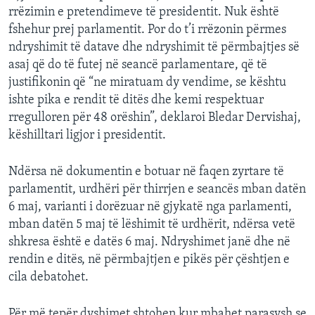
rrëzimin e pretendimeve të presidentit. Nuk është
fshehur prej parlamentit. Por do t’i rrëzonin përmes
ndryshimit të datave dhe ndryshimit të përmbajtjes së
asaj që do të futej në seancë parlamentare, që të
justifikonin që “ne miratuam dy vendime, se kështu
ishte pika e rendit të ditës dhe kemi respektuar
rregulloren për 48 orëshin”, deklaroi Bledar Dervishaj,
këshilltari ligjor i presidentit.
Ndërsa në dokumentin e botuar në faqen zyrtare të
parlamentit, urdhëri për thirrjen e seancës mban datën
6 maj, varianti i dorëzuar në gjykatë nga parlamenti,
mban datën 5 maj të lëshimit të urdhërit, ndërsa vetë
shkresa është e datës 6 maj. Ndryshimet janë dhe në
rendin e ditës, në përmbajtjen e pikës për çështjen e
cila debatohet.
Për më tepër dyshimet shtohen kur mbahet parasysh se