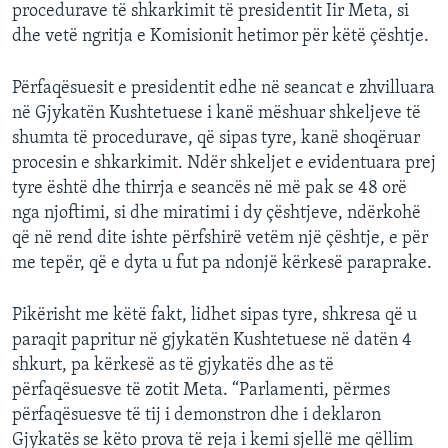
procedurave të shkarkimit të presidentit Iir Meta, si
dhe vetë ngritja e Komisionit hetimor për këtë çështje.
Përfaqësuesit e presidentit edhe në seancat e zhvilluara
në Gjykatën Kushtetuese i kanë mëshuar shkeljeve të
shumta të procedurave, që sipas tyre, kanë shoqëruar
procesin e shkarkimit. Ndër shkeljet e evidentuara prej
tyre është dhe thirrja e seancës në më pak se 48 orë
nga njoftimi, si dhe miratimi i dy çështjeve, ndërkohë
që në rend dite ishte përfshirë vetëm një çështje, e për
me tepër, që e dyta u fut pa ndonjë kërkesë paraprake.
Pikërisht me këtë fakt, lidhet sipas tyre, shkresa që u
paraqit papritur në gjykatën Kushtetuese në datën 4
shkurt, pa kërkesë as të gjykatës dhe as të
përfaqësuesve të zotit Meta. “Parlamenti, përmes
përfaqësuesve të tij i demonstron dhe i deklaron
Gjykatës se këto prova të reja i kemi sjellë me qëllim