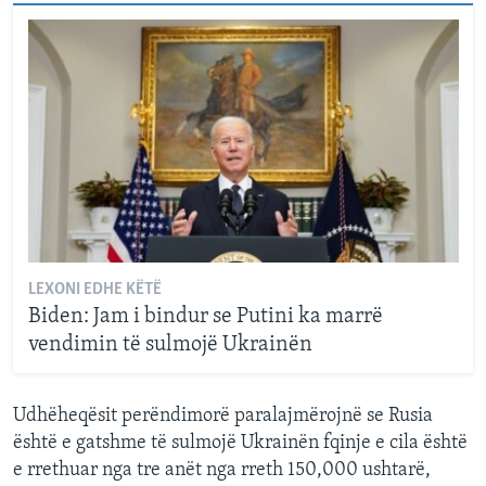
LEXONI EDHE KËTË
Biden: Jam i bindur se Putini ka marrë
vendimin të sulmojë Ukrainën
Udhëheqësit perëndimorë paralajmërojnë se Rusia
është e gatshme të sulmojë Ukrainën fqinje e cila është
e rrethuar nga tre anët nga rreth 150,000 ushtarë,