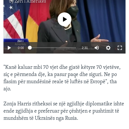
by
Zëri i Amerikës
No media source currently available
0:00
2:31
"Kanë kaluar mbi 70 vjet dhe gjatë këtyre 70 vjetëve,
siç e përmenda dje, ka pasur paqe dhe siguri. Ne po
flasim për mundësinë reale të luftës në Evropë", tha
ajo.
Zonja Harris ritheksoi se një zgjidhje diplomatike ishte
ende zgjidhja e preferuar për çështjen e pushtimit të
mundshëm të Ukrainës nga Rusia.