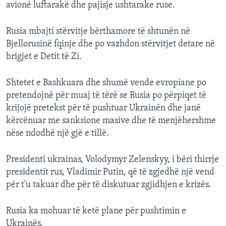
avionë luftarakë dhe pajisje ushtarake ruse.
Rusia mbajti stërvitje bërthamore të shtunën në
Bjellorusinë fqinje dhe po vazhdon stërvitjet detare në
brigjet e Detit të Zi.
Shtetet e Bashkuara dhe shumë vende evropiane po
pretendojnë për muaj të tërë se Rusia po përpiqet të
krijojë pretekst për të pushtuar Ukrainën dhe janë
kërcënuar me sanksione masive dhe të menjëhershme
nëse ndodhë një gjë e tillë.
Presidenti ukrainas, Volodymyr Zelenskyy, i bëri thirrje
presidentit rus, Vladimir Putin, që të zgjedhë një vend
për t'u takuar dhe për të diskutuar zgjidhjen e krizës.
Rusia ka mohuar të ketë plane për pushtimin e
Ukrainës.