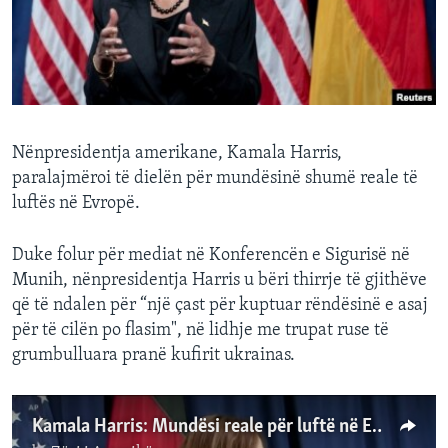
INTERVISTA
DITARI
Nënpresidentja amerikane, Kamala Harris,
paralajmëroi të dielën për mundësinë shumë reale të
luftës në Evropë.
Duke folur për mediat në Konferencën e Sigurisë në
Munih, nënpresidentja Harris u bëri thirrje të gjithëve
që të ndalen për “një çast për kuptuar rëndësinë e asaj
për të cilën po flasim", në lidhje me trupat ruse të
grumbulluara pranë kufirit ukrainas.
Kamala Harris: Mundësi reale për luftë në Evropë