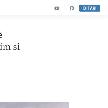
DITARI
ë
im si