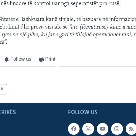
nës lindore të kontrolluar nga seperatistët pro-rusë.
 Shtetet e Bashkuara kanë sinjale, të bazuara në informacio
zbulimit dhe prova vizuale se
“ato (forcat ruse) kanë avan
tyre në një pikë, ku janë gati të fillojnë operacionet tani,
të”.
Follow us
Print
BA
ERIKËS
FOLLOW US