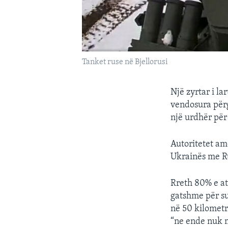
Tanket ruse në Bjellorusi
Një zyrtar i l
vendosura përg
një urdhër për
Autoritetet am
Ukrainës me Ru
Rreth 80% e aty
gatshme për su
në 50 kilometra
“ne ende nuk m