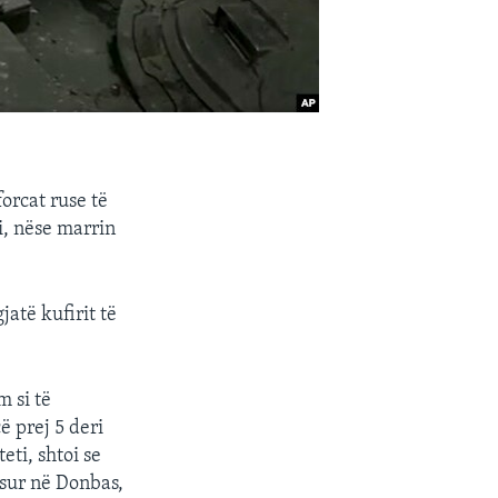
orcat ruse të
i, nëse marrin
atë kufirit të
m si të
ë prej 5 deri
eti, shtoi se
sur në Donbas,