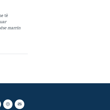
ne të
cuar
 nëse marrin