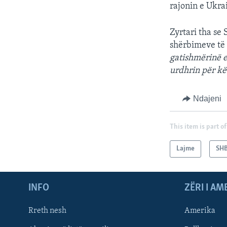
rajonin e Ukrai
Zyrtari tha se
shërbimeve të 
gatishmërinë e 
urdhrin për kë
Ndajeni
This item is part of
Lajme
SH
INFO
ZËRI I AM
Rreth nesh
Amerika