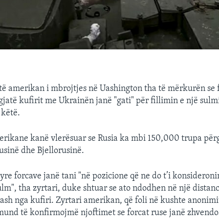
artë amerikan i mbrojtjes në Uashington tha të mërkurën se f
jatë kufirit me Ukrainën janë "gati" për fillimin e një sulm
 këtë.
erikane kanë vlerësuar se Rusia ka mbi 150,000 trupa përgj
sinë dhe Bjellorusinë.
re forcave janë tani "në pozicione që ne do t’i konsideroni
lm", tha zyrtari, duke shtuar se ato ndodhen në një distanc
sh nga kufiri. Zyrtari amerikan, që foli në kushte anonimit
und të konfirmojmë njoftimet se forcat ruse janë zhvendo