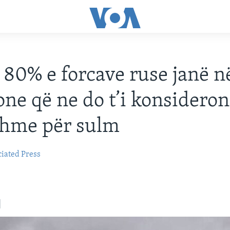
80% e forcave ruse janë n
one që ne do t’i konsideron
shme për sulm
iated Press