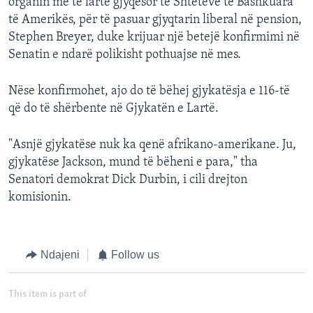
organin më të lartë gjyqësor të Shteteve të Bashkuara
të Amerikës, për të pasuar gjyqtarin liberal në pension,
Stephen Breyer, duke krijuar një betejë konfirmimi në
Senatin e ndarë polikisht pothuajse në mes.
Nëse konfirmohet, ajo do të bëhej gjykatësja e 116-të
që do të shërbente në Gjykatën e Lartë.
"Asnjë gjykatëse nuk ka qenë afrikano-amerikane. Ju,
gjykatëse Jackson, mund të bëheni e para," tha
Senatori demokrat Dick Durbin, i cili drejton
komisionin.
Ndajeni
Follow us
This item is part of