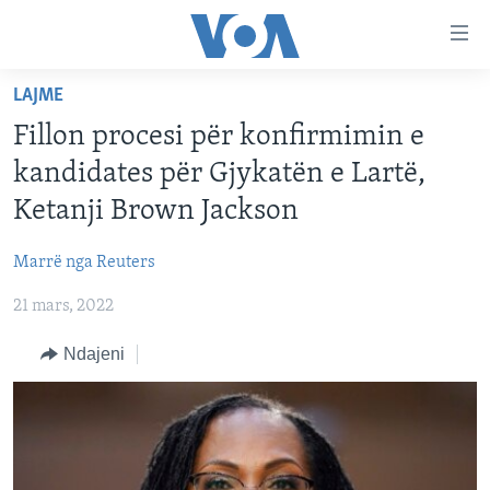
Lidhje
Kalo
në
LAJME
faqen
FAQJA KRYESORE
kryesore
Fillon procesi për konfirmimin e
KATEGORITË
Kalo
kandidates për Gjykatën e Lartë,
tek
DITARI
AMERIKA
Ketanji Brown Jackson
faqja
BALLKANI
kryesore
Learning English
Marrë nga Reuters
Kalo
EVROPA
tek
21 mars, 2022
FOLLOW US
BOTA
kërkimi
Ndajeni
MJEDISI
KULTURË
Gjuhët
SHKENCË DHE TEKNOLOGJI
SHËNDETËSI