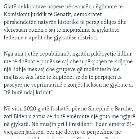
Gjatë deklaratave hapëse në seancën dëgjimore të
Komisionit Juridik të Senatit, demokratët
përshëndetën natyrën historike të përzgjedhjes dhe
vlerësuan punën e saj të mëparshme si gjykatëse
federale e apelit dhe gjykatëse distrikti.
Nga ana tjetër, republikanët ngritën pikëpyetje lidhur
me të dhënat e punës së saj dhe u përpoqën të krijojnë
një lidhje mes saj dhe grupeve që mbështesin ide
majtiste. Ata lanë të kuptohet se do të përpiqen ta
pasqyrojnë veprimtarinë e zonjës Jackson në gjykatë si
“të butë ndaj krimit”.
Në vitin 2020 gjatë fushatës për në Shtëpinë e Bardhë,
zoti Biden u zotua se do të emëronte një grua me ngjyrë
në gjykatë. Në muajin prill Presidenti Biden emëroi 51-
vjeçaren Jackson, për një detyrë të përjetshme në