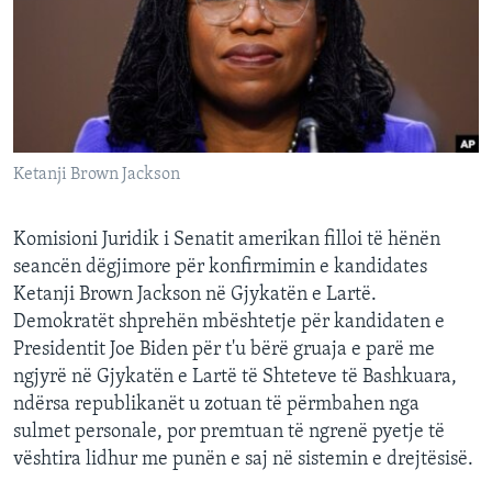
INTERVISTA
DITARI
Ketanji Brown Jackson
Komisioni Juridik i Senatit amerikan filloi të hënën
seancën dëgjimore për konfirmimin e kandidates
Ketanji Brown Jackson në Gjykatën e Lartë.
Demokratët shprehën mbështetje për kandidaten e
Presidentit Joe Biden për t'u bërë gruaja e parë me
ngjyrë në Gjykatën e Lartë të Shteteve të Bashkuara,
ndërsa republikanët u zotuan të përmbahen nga
sulmet personale, por premtuan të ngrenë pyetje të
vështira lidhur me punën e saj në sistemin e drejtësisë.