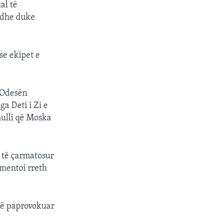
al të
a dhe duke
se ekipet e
, Odesën
a Deti i Zi e
hulli që Moska
r të çarmatosur
omentoi rreth
 të paprovokuar