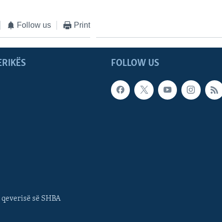
Follow us
Print
ERIKËS
FOLLOW US
 qeverisë së SHBA