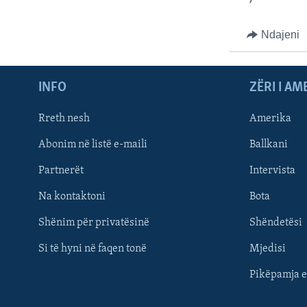
Ndajeni
INFO
ZËRI I AM
Rreth nesh
Amerika
Abonim në listë e-maili
Ballkani
Partnerët
Intervista
Learning English
Na kontaktoni
Bota
FOLLOW US
Shënim për privatësinë
Shëndetësi
Si të hyni në faqen tonë
Mjedisi
Pikëpamja e
Gjuhët