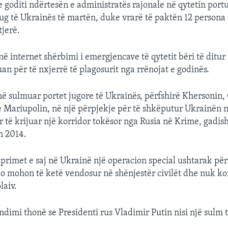
e goditi ndërtesën e administratës rajonale në qytetin portu
jug të Ukrainës të martën, duke vrarë të paktën 12 person
tjerë.
ë internet shërbimi i emergjencave të qytetit bëri të ditur 
an për të nxjerrë të plagosurit nga rrënojat e godinës.
në sulmuar portet jugore të Ukrainës, përfshirë Khersonin
 Mariupolin, në një përpjekje për të shkëputur Ukrainën ng
 të krijuar një korridor tokësor nga Rusia në Krime, gadis
n 2014.
eprimet e saj në Ukrainë një operacion special ushtarak pë
 Ajo mohon të ketë vendosur në shënjestër civilët dhe nuk k
laiv.
ndimi thonë se Presidenti rus Vladimir Putin nisi një sulm