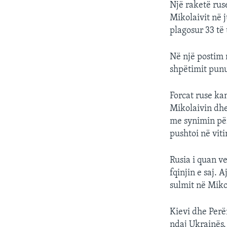
Një raketë rus
Mikolaivit në 
plagosur 33 të 
Në një postim n
shpëtimit punu
Forcat ruse ka
Mikolaivin dhe
me synimin për
pushtoi në viti
Rusia i quan v
fqinjin e saj.
sulmit në Miko
Kievi dhe Perë
ndaj Ukrainës.