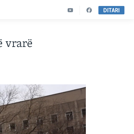
DITARI
ë vrarë