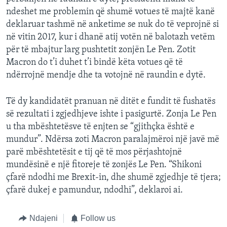
ndeshet me problemin që shumë votues të majtë kanë
deklaruar tashmë në anketime se nuk do të veprojnë si
në vitin 2017, kur i dhanë atij votën në balotazh vetëm
për të mbajtur larg pushtetit zonjën Le Pen. Zotit
Macron do t’i duhet t’i bindë këta votues që të
ndërrojnë mendje dhe ta votojnë në raundin e dytë.
Të dy kandidatët pranuan në ditët e fundit të fushatës
së rezultati i zgjedhjeve ishte i pasigurtë. Zonja Le Pen
u tha mbështetësve të enjten se “gjithçka është e
mundur”. Ndërsa zoti Macron paralajmëroi një javë më
parë mbështetësit e tij që të mos përjashtojnë
mundësinë e një fitoreje të zonjës Le Pen. “Shikoni
çfarë ndodhi me Brexit-in, dhe shumë zgjedhje të tjera;
çfarë dukej e pamundur, ndodhi”, deklaroi ai.
Ndajeni
Follow us