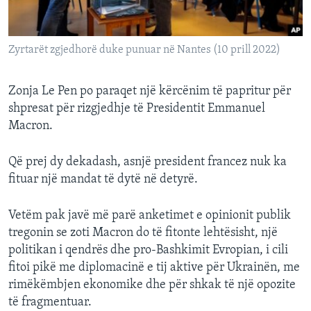
Zyrtarët zgjedhorë duke punuar në Nantes (10 prill 2022)
Zonja Le Pen po paraqet një kërcënim të papritur për
shpresat për rizgjedhje të Presidentit Emmanuel
Macron.
Që prej dy dekadash, asnjë president francez nuk ka
fituar një mandat të dytë në detyrë.
Vetëm pak javë më parë anketimet e opinionit publik
tregonin se zoti Macron do të fitonte lehtësisht, një
politikan i qendrës dhe pro-Bashkimit Evropian, i cili
fitoi pikë me diplomacinë e tij aktive për Ukrainën, me
rimëkëmbjen ekonomike dhe për shkak të një opozite
të fragmentuar.