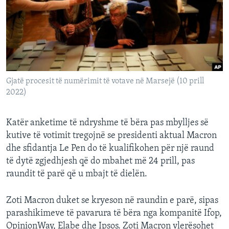
INTERVISTA
DITARI
Gjatë procesit të numërimit të votave në Marsejë (10 prill
2022)
Katër anketime të ndryshme të bëra pas mbylljes së
kutive të votimit tregojnë se presidenti aktual Macron
dhe sfidantja Le Pen do të kualifikohen për një raund
të dytë zgjedhjesh që do mbahet më 24 prill, pas
raundit të parë që u mbajt të dielën.
Zoti Macron duket se kryeson në raundin e parë, sipas
parashikimeve të pavarura të bëra nga kompanitë Ifop,
OpinionWay, Elabe dhe Ipsos. Zoti Macron vlerësohet