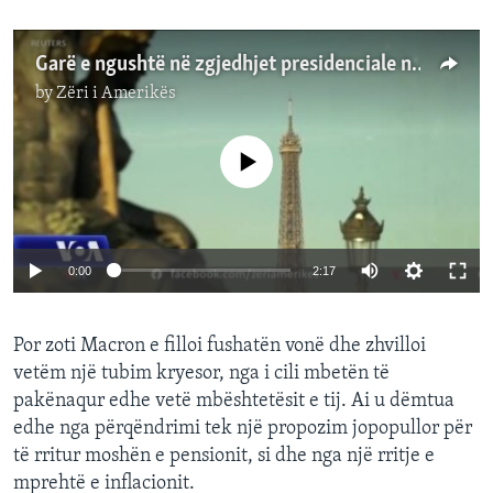
Garë e ngushtë në zgjedhjet presidenciale në Francë
by
Zëri i Amerikës
No media source currently available
0:00
2:17
Por zoti Macron e filloi fushatën vonë dhe zhvilloi
vetëm një tubim kryesor, nga i cili mbetën të
pakënaqur edhe vetë mbështetësit e tij. Ai u dëmtua
edhe nga përqëndrimi tek një propozim jopopullor për
të rritur moshën e pensionit, si dhe nga një rritje e
mprehtë e inflacionit.