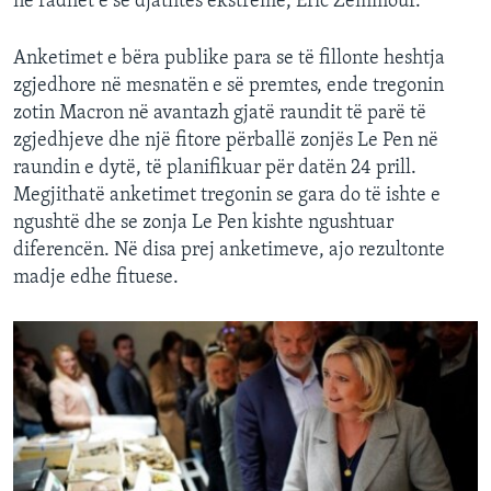
në radhët e së djathtës ekstreme, Eric Zemmour.
Anketimet e bëra publike para se të fillonte heshtja
zgjedhore në mesnatën e së premtes, ende tregonin
zotin Macron në avantazh gjatë raundit të parë të
zgjedhjeve dhe një fitore përballë zonjës Le Pen në
raundin e dytë, të planifikuar për datën 24 prill.
Megjithatë anketimet tregonin se gara do të ishte e
ngushtë dhe se zonja Le Pen kishte ngushtuar
diferencën. Në disa prej anketimeve, ajo rezultonte
madje edhe fituese.