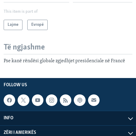
This item is part of
Lajme
Evropë
Të ngjashme
Pse kanë rëndësi globale zgjedhjet presidenciale në Francë
FOLLOW US
INFO
ZËRI I AMERIKËS