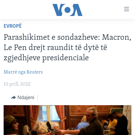
Lidhje
Kalo
në
EVROPË
faqen
FAQJA KRYESORE
kryesore
Parashikimet e sondazheve: Macron,
KATEGORITË
Kalo
Le Pen drejt raundit të dytë të
tek
DITARI
AMERIKA
zgjedhjeve presidenciale
faqja
BALLKANI
kryesore
Learning English
Marrë nga Reuters
Kalo
EVROPA
tek
10 prill, 2022
FOLLOW US
BOTA
kërkimi
Ndajeni
MJEDISI
KULTURË
Gjuhët
SHKENCË DHE TEKNOLOGJI
SHËNDETËSI