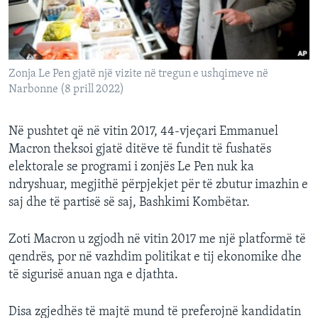
Zonja Le Pen gjatë një vizite në tregun e ushqimeve në
Narbonne (8 prill 2022)
Në pushtet që në vitin 2017, 44-vjeçari Emmanuel
Macron theksoi gjatë ditëve të fundit të fushatës
elektorale se programi i zonjës Le Pen nuk ka
ndryshuar, megjithë përpjekjet për të zbutur imazhin e
saj dhe të partisë së saj, Bashkimi Kombëtar.
Zoti Macron u zgjodh në vitin 2017 me një platformë të
qendrës, por në vazhdim politikat e tij ekonomike dhe
të sigurisë anuan nga e djathta.
Disa zgjedhës të majtë mund të preferojnë kandidatin