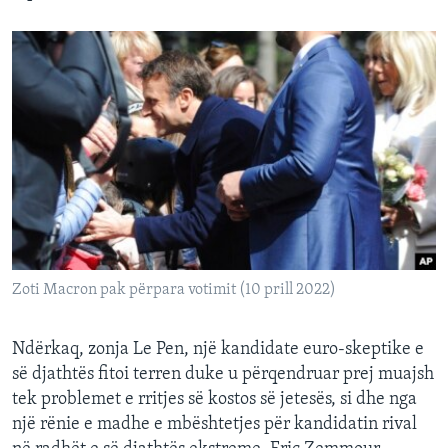
Zoti Macron pak përpara votimit (10 prill 2022)
Ndërkaq, zonja Le Pen, një kandidate euro-skeptike e
së djathtës fitoi terren duke u përqendruar prej muajsh
tek problemet e rritjes së kostos së jetesës, si dhe nga
një rënie e madhe e mbështetjes për kandidatin rival