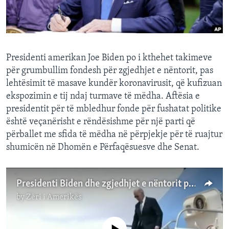
INTERVISTA
DITARI
Presidenti amerikan Joe Biden po i kthehet takimeve
për grumbullim fondesh për zgjedhjet e nëntorit, pas
lehtësimit të masave kundër koronavirusit, që kufizuan
ekspozimin e tij ndaj turmave të mëdha. Aftësia e
presidentit për të mbledhur fonde për fushatat politike
është veçanërisht e rëndësishme për një parti që
përballet me sfida të mëdha në përpjekje për të ruajtur
shumicën në Dhomën e Përfaqësuesve dhe Senat.
Presidenti Biden dhe zgjedhjet e nëntorit për në Kongres
by
Zëri i Amerikës
No media source currently available