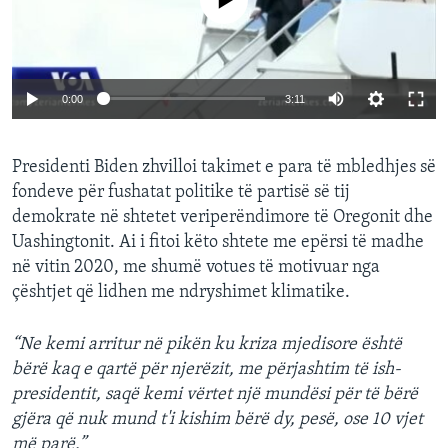
0:00
3:11
Presidenti Biden zhvilloi takimet e para të mbledhjes së
fondeve për fushatat politike të partisë së tij
demokrate në shtetet veriperëndimore të Oregonit dhe
Uashingtonit. Ai i fitoi këto shtete me epërsi të madhe
në vitin 2020, me shumë votues të motivuar nga
çështjet që lidhen me ndryshimet klimatike.
“Ne kemi arritur në pikën ku kriza mjedisore është
bërë kaq e qartë për njerëzit, me përjashtim të ish-
presidentit, saqë kemi vërtet një mundësi për të bërë
gjëra që nuk mund t'i kishim bërë dy, pesë, ose 10 vjet
më parë.”