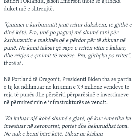
Banori i Oklandit, Jason Emerson thotë se gjithçka
duket më e shtrenjtë.
“Çmimet e karburantit janë rritur dukshëm, të gjithë e
dinë këtë. Pra, unë po paguaj më shumë tani për
karburantin e makinës që e përdor për të shkuar në
punë. Ne kemi taksat që sapo u rritën vitin e kaluar,
dhe rritjen e çmimit të vezëve. Pra, gjithçka po rritet”,
thotë ai.
Në Portland të Oregonit, Presidenti Biden tha se partia
e tij ka ndihmuar në krijimin e 7.9 milionë vendeve të
reja të punës dhe përsëriti përparësinë e investimeve
në përmirësimin e infrastrukturës së vendit.
"Ka kaluar një kohë shumë e gjatë, që kur Amerika ka
investuar në aeroportet, portet dhe hekurudhat tona.
Ne nuk e kemi bërë këtë. Dikur ne kishim