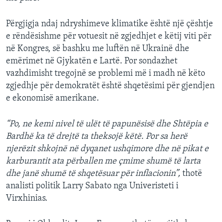
Përgjigja ndaj ndryshimeve klimatike është një çështje
e rëndësishme për votuesit në zgjedhjet e këtij viti për
në Kongres, së bashku me luftën në Ukrainë dhe
emërimet në Gjykatën e Lartë. Por sondazhet
vazhdimisht tregojnë se problemi më i madh në këto
zgjedhje për demokratët është shqetësimi për gjendjen
e ekonomisë amerikane.
“Po, ne kemi nivel të ulët të papunësisë dhe Shtëpia e
Bardhë ka të drejtë ta theksojë këtë. Por sa herë
njerëzit shkojnë në dyqanet ushqimore dhe në pikat e
karburantit ata përballen me çmime shumë të larta
dhe janë shumë të shqetësuar për inflacionin”,
thotë
analisti politik Larry Sabato nga Univeristeti i
Virxhinias.