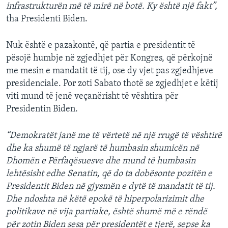
infrastrukturën më të mirë në botë. Ky është një fakt”,
tha Presidenti Biden.
Nuk është e pazakontë, që partia e presidentit të
pësojë humbje në zgjedhjet për Kongres, që përkojnë
me mesin e mandatit të tij, ose dy vjet pas zgjedhjeve
presidenciale. Por zoti Sabato thotë se zgjedhjet e këtij
viti mund të jenë veçanërisht të vështira për
Presidentin Biden.
“Demokratët janë me të vërtetë në një rrugë të vështirë
dhe ka shumë të ngjarë të humbasin shumicën në
Dhomën e Përfaqësuesve dhe mund të humbasin
lehtësisht edhe Senatin, që do ta dobësonte pozitën e
Presidentit Biden në gjysmën e dytë të mandatit të tij.
Dhe ndoshta në këtë epokë të hiperpolarizimit dhe
politikave në vija partiake, është shumë më e rëndë
për zotin Biden sesa për presidentët e tjerë, sepse ka