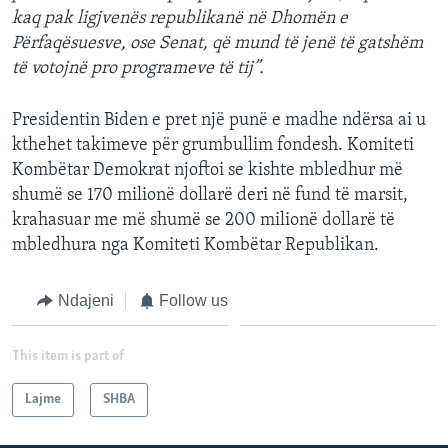
kaq pak ligjvenës republikanë në Dhomën e
Përfaqësuesve, ose Senat, që mund të jenë të gatshëm
të votojnë pro programeve të tij”.
Presidentin Biden e pret një punë e madhe ndërsa ai u
kthehet takimeve për grumbullim fondesh. Komiteti
Kombëtar Demokrat njoftoi se kishte mbledhur më
shumë se 170 milionë dollarë deri në fund të marsit,
krahasuar me më shumë se 200 milionë dollarë të
mbledhura nga Komiteti Kombëtar Republikan.
Ndajeni
Follow us
This item is part of
Lajme
SHBA