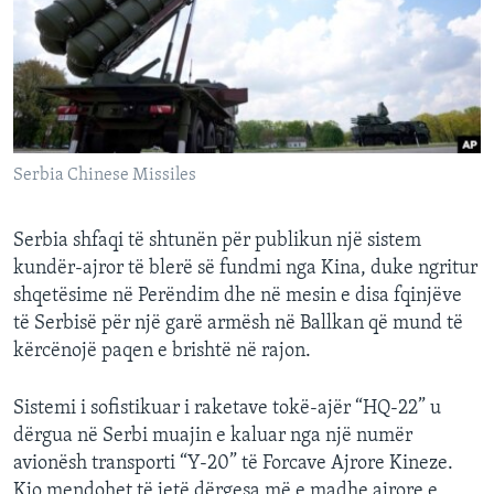
INTERVISTA
DITARI
Serbia Chinese Missiles
Serbia shfaqi të shtunën për publikun një sistem
kundër-ajror të blerë së fundmi nga Kina, duke ngritur
shqetësime në Perëndim dhe në mesin e disa fqinjëve
të Serbisë për një garë armësh në Ballkan që mund të
kërcënojë paqen e brishtë në rajon.
Sistemi i sofistikuar i raketave tokë-ajër “HQ-22” u
dërgua në Serbi muajin e kaluar nga një numër
avionësh transporti “Y-20” të Forcave Ajrore Kineze.
Kjo mendohet të jetë dërgesa më e madhe ajrore e