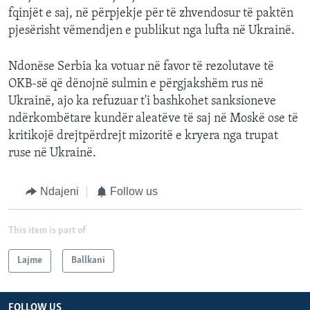
fqinjët e saj, në përpjekje për të zhvendosur të paktën
pjesërisht vëmendjen e publikut nga lufta në Ukrainë.
Ndonëse Serbia ka votuar në favor të rezolutave të
OKB-së që dënojnë sulmin e përgjakshëm rus në
Ukrainë, ajo ka refuzuar t'i bashkohet sanksioneve
ndërkombëtare kundër aleatëve të saj në Moskë ose të
kritikojë drejtpërdrejt mizoritë e kryera nga trupat
ruse në Ukrainë.
Ndajeni
Follow us
This item is part of
Lajme
Ballkani
FOLLOW US