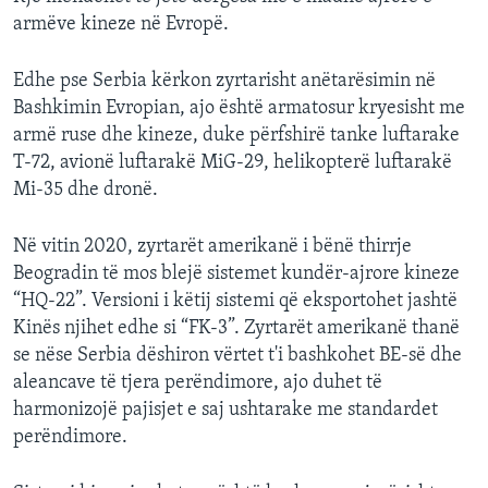
armëve kineze në Evropë.
Edhe pse Serbia kërkon zyrtarisht anëtarësimin në
Bashkimin Evropian, ajo është armatosur kryesisht me
armë ruse dhe kineze, duke përfshirë tanke luftarake
T-72, avionë luftarakë MiG-29, helikopterë luftarakë
Mi-35 dhe dronë.
Në vitin 2020, zyrtarët amerikanë i bënë thirrje
Beogradin të mos blejë sistemet kundër-ajrore kineze
“HQ-22”. Versioni i këtij sistemi që eksportohet jashtë
Kinës njihet edhe si “FK-3”. Zyrtarët amerikanë thanë
se nëse Serbia dëshiron vërtet t'i bashkohet BE-së dhe
aleancave të tjera perëndimore, ajo duhet të
harmonizojë pajisjet e saj ushtarake me standardet
perëndimore.