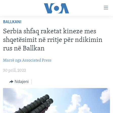
Lidhje
Kalo
në
BALLKANI
faqen
FAQJA KRYESORE
kryesore
Serbia shfaq raketat kineze mes
KATEGORITË
Kalo
shqetësimit në rritje për ndikimin
tek
DITARI
AMERIKA
rus në Ballkan
faqja
BALLKANI
kryesore
Learning English
Marrë nga Associated Press
Kalo
EVROPA
tek
30 prill, 2022
FOLLOW US
BOTA
kërkimi
Ndajeni
MJEDISI
KULTURË
Gjuhët
SHKENCË DHE TEKNOLOGJI
SHËNDETËSI