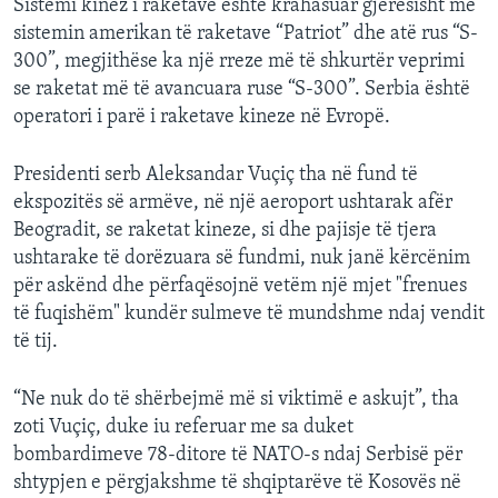
Sistemi kinez i raketave është krahasuar gjerësisht me
sistemin amerikan të raketave “Patriot” dhe atë rus “S-
300”, megjithëse ka një rreze më të shkurtër veprimi
se raketat më të avancuara ruse “S-300”. Serbia është
operatori i parë i raketave kineze në Evropë.
Presidenti serb Aleksandar Vuçiç tha në fund të
ekspozitës së armëve, në një aeroport ushtarak afër
Beogradit, se raketat kineze, si dhe pajisje të tjera
ushtarake të dorëzuara së fundmi, nuk janë kërcënim
për askënd dhe përfaqësojnë vetëm një mjet "frenues
të fuqishëm" kundër sulmeve të mundshme ndaj vendit
të tij.
“Ne nuk do të shërbejmë më si viktimë e askujt”, tha
zoti Vuçiç, duke iu referuar me sa duket
bombardimeve 78-ditore të NATO-s ndaj Serbisë për
shtypjen e përgjakshme të shqiptarëve të Kosovës në