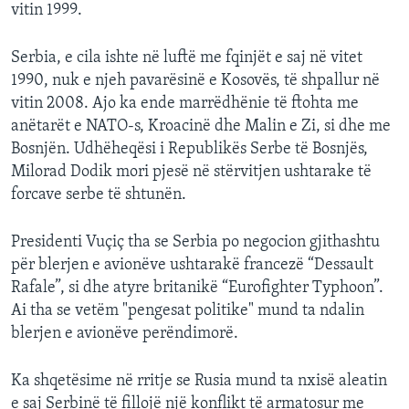
vitin 1999.
Serbia, e cila ishte në luftë me fqinjët e saj në vitet
1990, nuk e njeh pavarësinë e Kosovës, të shpallur në
vitin 2008. Ajo ka ende marrëdhënie të ftohta me
anëtarët e NATO-s, Kroacinë dhe Malin e Zi, si dhe me
Bosnjën. Udhëheqësi i Republikës Serbe të Bosnjës,
Milorad Dodik mori pjesë në stërvitjen ushtarake të
forcave serbe të shtunën.
Presidenti Vuçiç tha se Serbia po negocion gjithashtu
për blerjen e avionëve ushtarakë francezë “Dessault
Rafale”, si dhe atyre britanikë “Eurofighter Typhoon”.
Ai tha se vetëm "pengesat politike" mund ta ndalin
blerjen e avionëve perëndimorë.
Ka shqetësime në rritje se Rusia mund ta nxisë aleatin
e saj Serbinë të fillojë një konflikt të armatosur me