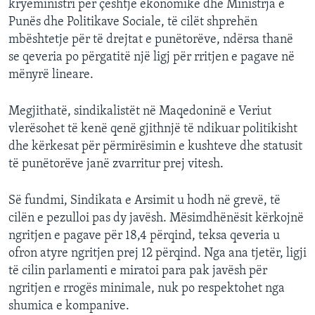
kryeministri për çështje ekonomike dhe Ministrja e
Punës dhe Politikave Sociale, të cilët shprehën
mbështetje për të drejtat e punëtorëve, ndërsa thanë
se qeveria po përgatitë një ligj për rritjen e pagave në
mënyrë lineare.
Megjithatë, sindikalistët në Maqedoninë e Veriut
vlerësohet të kenë qenë gjithnjë të ndikuar politikisht
dhe kërkesat për përmirësimin e kushteve dhe statusit
të punëtorëve janë zvarritur prej vitesh.
Së fundmi, Sindikata e Arsimit u hodh në grevë, të
cilën e pezulloi pas dy javësh. Mësimdhënësit kërkojnë
ngritjen e pagave për 18,4 përqind, teksa qeveria u
ofron atyre ngritjen prej 12 përqind. Nga ana tjetër, ligji
të cilin parlamenti e miratoi para pak javësh për
ngritjen e rrogës minimale, nuk po respektohet nga
shumica e kompanive.