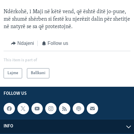
Ndërkohë, 1 Maji në këtë vend, që është ditë jo-pune,
më shumë shërben si festë ku njerëzit dalin për shetitje
në natyrë se sa që protestojnë.
Ndajeni
Follow us
This item is part of
Lajme
Ballkani
FOLLOW US
INFO