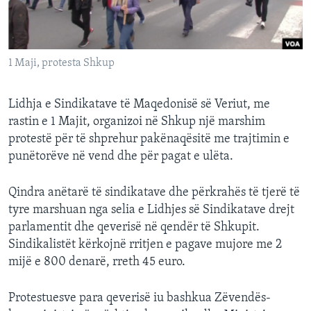
INTERVISTA
DITARI
1 Maji, protesta Shkup
Lidhja e Sindikatave të Maqedonisë së Veriut, me
rastin e 1 Majit, organizoi në Shkup një marshim
protestë për të shprehur pakënaqësitë me trajtimin e
punëtorëve në vend dhe për pagat e ulëta.
Qindra anëtarë të sindikatave dhe përkrahës të tjerë të
tyre marshuan nga selia e Lidhjes së Sindikatave drejt
parlamentit dhe qeverisë në qendër të Shkupit.
Sindikalistët kërkojnë rritjen e pagave mujore me 2
mijë e 800 denarë, rreth 45 euro.
Protestuesve para qeverisë iu bashkua Zëvendës-