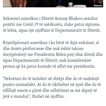
INTERVISTA
DITARI
Sekretari amerikan i Shtetit Antony Blinken rezultoi
pozitiv me Covid-19 të mërkurën, duke patur siptoma
të lehta, sipas një njoftimi të Departamentit të Shtetit.
Kryediplomati amerikan i ka bërë të dyja vaksinat, si
dhe dozën përforcuese dhe nuk është takuar
drejtpërdrejt me Presidentin Biden prej disa ditësh dhe
sipas Departamentit të Shtetit, nuk konsiderohet
person që ka patur kontakt të afërt me presidentin.
“Sekretari do të izolohet në shtëpi dhe do të vazhdojë
punën normalisht. Ai do të rikthehet në zyrë dhe do të
rifillojë orarin e plotë dhe udhëtimet sa më shpejt të
jetë e mundur", thuhet në njoftim.