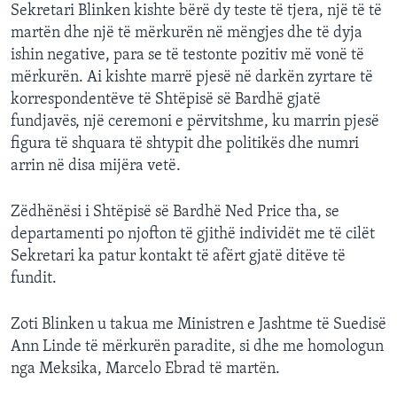
Sekretari Blinken kishte bërë dy teste të tjera, një të të
martën dhe një të mërkurën në mëngjes dhe të dyja
ishin negative, para se të testonte pozitiv më vonë të
mërkurën. Ai kishte marrë pjesë në darkën zyrtare të
korrespondentëve të Shtëpisë së Bardhë gjatë
fundjavës, një ceremoni e përvitshme, ku marrin pjesë
figura të shquara të shtypit dhe politikës dhe numri
arrin në disa mijëra vetë.
Zëdhënësi i Shtëpisë së Bardhë Ned Price tha, se
departamenti po njofton të gjithë individët me të cilët
Sekretari ka patur kontakt të afërt gjatë ditëve të
fundit.
Zoti Blinken u takua me Ministren e Jashtme të Suedisë
Ann Linde të mërkurën paradite, si dhe me homologun
nga Meksika, Marcelo Ebrad të martën.