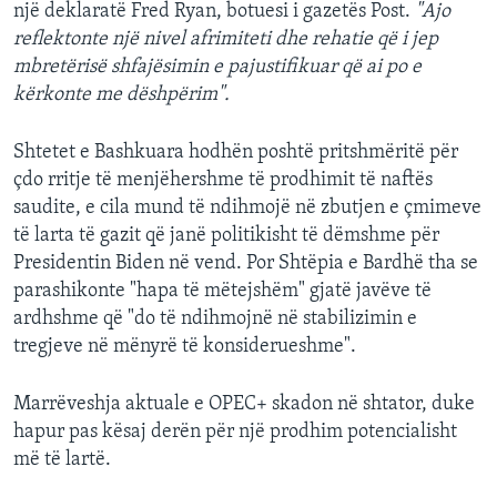
një deklaratë Fred Ryan, botuesi i gazetës Post.
"Ajo
reflektonte një nivel afrimiteti dhe rehatie që i jep
mbretërisë shfajësimin e pajustifikuar që ai po e
kërkonte me dëshpërim".
Shtetet e Bashkuara hodhën poshtë pritshmëritë për
çdo rritje të menjëhershme të prodhimit të naftës
saudite, e cila mund të ndihmojë në zbutjen e çmimeve
të larta të gazit që janë politikisht të dëmshme për
Presidentin Biden në vend. Por Shtëpia e Bardhë tha se
parashikonte "hapa të mëtejshëm" gjatë javëve të
ardhshme që "do të ndihmojnë në stabilizimin e
tregjeve në mënyrë të konsiderueshme".
Marrëveshja aktuale e OPEC+ skadon në shtator, duke
hapur pas kësaj derën për një prodhim potencialisht
më të lartë.