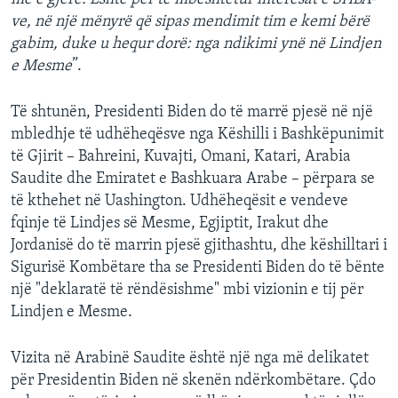
ve, në një mënyrë që sipas mendimit tim e kemi bërë
gabim, duke u hequr dorë: nga ndikimi ynë në Lindjen
e Mesme
”.
Të shtunën, Presidenti Biden do të marrë pjesë në një
mbledhje të udhëheqësve nga Këshilli i Bashkëpunimit
të Gjirit – Bahreini, Kuvajti, Omani, Katari, Arabia
Saudite dhe Emiratet e Bashkuara Arabe – përpara se
të kthehet në Uashington. Udhëheqësit e vendeve
fqinje të Lindjes së Mesme, Egjiptit, Irakut dhe
Jordanisë do të marrin pjesë gjithashtu, dhe këshilltari i
Sigurisë Kombëtare tha se Presidenti Biden do të bënte
një "deklaratë të rëndësishme" mbi vizionin e tij për
Lindjen e Mesme.
Vizita në Arabinë Saudite është një nga më delikatet
për Presidentin Biden në skenën ndërkombëtare. Çdo