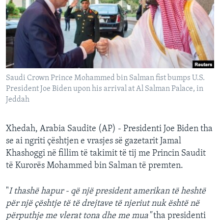
INTERVISTA
DITARI
Saudi Crown Prince Mohammed bin Salman fist bumps U.S.
President Joe Biden upon his arrival at Al Salman Palace, in
Jeddah
Xhedah, Arabia Saudite (AP) - Presidenti Joe Biden tha
se ai ngriti çështjen e vrasjes së gazetarit Jamal
Khashoggi në fillim të takimit të tij me Princin Saudit
të Kurorës Mohammed bin Salman të premten.
"
I thashë hapur - që një president amerikan të heshtë
për një çështje të të drejtave të njeriut nuk është në
përputhje me vlerat tona dhe me mua"
tha presidenti