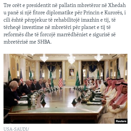
Tre orët e presidentit në pallatin mbretëror në Xhedah
u panë si një fitore diplomatike për Princin e Kurorës, i
cili është përpjekur të rehabilitojë imazhin e tij, të
tërheqë investime në mbretëri për planet e tij të
reformës dhe të forcojë marrëdhëniet e sigurisë së
mbretërisë me SHBA.
USA-SAUDI/