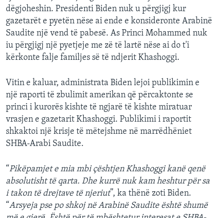
dëgjoheshin. Presidenti Biden nuk u përgjigj kur
gazetarët e pyetën nëse ai ende e konsideronte Arabinë
Saudite një vend të pabesë. As Princi Mohammed nuk
iu përgjigj një pyetjeje me zë të lartë nëse ai do t'i
kërkonte falje familjes së të ndjerit Khashoggi.
Vitin e kaluar, administrata Biden lejoi publikimin e
një raporti të zbulimit amerikan që përcaktonte se
princi i kurorës kishte të ngjarë të kishte miratuar
vrasjen e gazetarit Khashoggi. Publikimi i raportit
shkaktoi një krisje të mëtejshme në marrëdhëniet
SHBA-Arabi Saudite.
“
Pikëpamjet e mia mbi çështjen Khashoggi kanë qenë
absolutisht të qarta. Dhe kurrë nuk kam heshtur për sa
i takon të drejtave të njeriut
”, ka thënë zoti Biden.
“
Arsyeja pse po shkoj në Arabinë Saudite është shumë
më e gjerë. Është për të mbështetur interesat e SHBA-