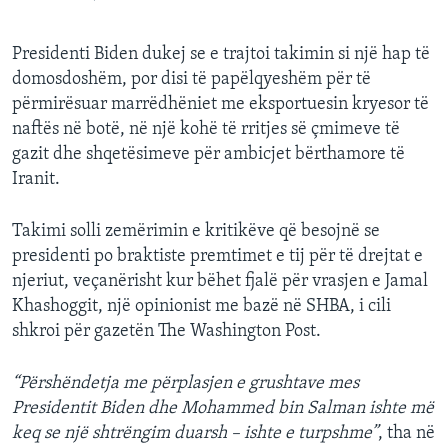
Presidenti Biden dukej se e trajtoi takimin si një hap të
domosdoshëm, por disi të papëlqyeshëm për të
përmirësuar marrëdhëniet me eksportuesin kryesor të
naftës në botë, në një kohë të rritjes së çmimeve të
gazit dhe shqetësimeve për ambicjet bërthamore të
Iranit.
Takimi solli zemërimin e kritikëve që besojnë se
presidenti po braktiste premtimet e tij për të drejtat e
njeriut, veçanërisht kur bëhet fjalë për vrasjen e Jamal
Khashoggit, një opinionist me bazë në SHBA, i cili
shkroi për gazetën The Washington Post.
“Përshëndetja me përplasjen e grushtave mes
Presidentit Biden dhe Mohammed bin Salman ishte më
keq se një shtrëngim duarsh – ishte e turpshme”
, tha në