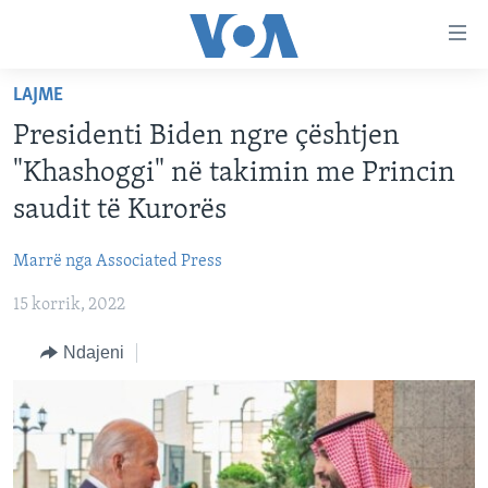
Lidhje
Kalo
në
LAJME
faqen
FAQJA KRYESORE
kryesore
Presidenti Biden ngre çështjen
KATEGORITË
Kalo
"Khashoggi" në takimin me Princin
tek
DITARI
AMERIKA
saudit të Kurorës
faqja
BALLKANI
kryesore
Learning English
Marrë nga Associated Press
Kalo
EVROPA
tek
15 korrik, 2022
FOLLOW US
BOTA
kërkimi
Ndajeni
MJEDISI
KULTURË
Gjuhët
SHKENCË DHE TEKNOLOGJI
SHËNDETËSI