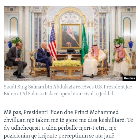
Saudi King Salman bin Abdulaziz receives U.S. President Joe
Biden at Al Salman Palace upon his arrival in Jeddah
Më pas, Presidenti Biden dhe Princi Mohammed
zhvilluan një takim më të gjerë me disa këshilltarë. Të
dy udhëheqësit u ulën përballë njëri-tjetrit, një
pozicionim që krijonte perceptimin se ata janë