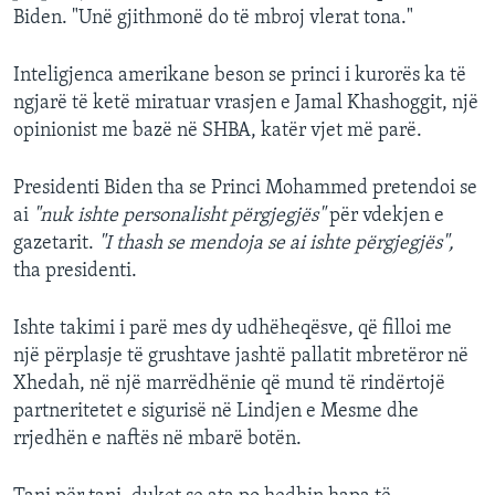
Biden. "Unë gjithmonë do të mbroj vlerat tona."
Inteligjenca amerikane beson se princi i kurorës ka të
ngjarë të ketë miratuar vrasjen e Jamal Khashoggit, një
opinionist me bazë në SHBA, katër vjet më parë.
Presidenti Biden tha se Princi Mohammed pretendoi se
ai
"nuk ishte personalisht përgjegjës"
për vdekjen e
gazetarit.
"I thash se mendoja se ai ishte përgjegjës",
tha presidenti.
Ishte takimi i parë mes dy udhëheqësve, që filloi me
një përplasje të grushtave jashtë pallatit mbretëror në
Xhedah, në një marrëdhënie që mund të rindërtojë
partneritetet e sigurisë në Lindjen e Mesme dhe
rrjedhën e naftës në mbarë botën.