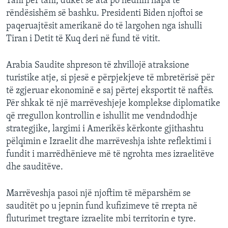
Tani për tani, duket se ata po hedhin hapa të
rëndësishëm së bashku. Presidenti Biden njoftoi se
paqeruajtësit amerikanë do të largohen nga ishulli
Tiran i Detit të Kuq deri në fund të vitit.
Arabia Saudite shpreson të zhvillojë atraksione
turistike atje, si pjesë e përpjekjeve të mbretërisë për
të zgjeruar ekonominë e saj përtej eksportit të naftës.
Për shkak të një marrëveshjeje komplekse diplomatike
që rregullon kontrollin e ishullit me vendndodhje
strategjike, largimi i Amerikës kërkonte gjithashtu
pëlqimin e Izraelit dhe marrëveshja ishte reflektimi i
fundit i marrëdhënieve më të ngrohta mes izraelitëve
dhe sauditëve.
Marrëveshja pasoi një njoftim të mëparshëm se
sauditët po u jepnin fund kufizimeve të rrepta në
fluturimet tregtare izraelite mbi territorin e tyre.