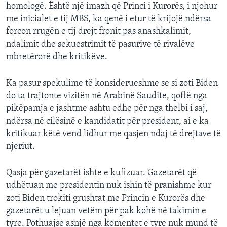
homologë. Është një imazh që Princi i Kurorës, i njohur
me inicialet e tij MBS, ka qenë i etur të krijojë ndërsa
forcon rrugën e tij drejt fronit pas anashkalimit,
ndalimit dhe sekuestrimit të pasurive të rivalëve
mbretërorë dhe kritikëve.
Ka pasur spekulime të konsiderueshme se si zoti Biden
do ta trajtonte vizitën në Arabinë Saudite, qoftë nga
pikëpamja e jashtme ashtu edhe për nga thelbi i saj,
ndërsa në cilësinë e kandidatit për president, ai e ka
kritikuar këtë vend lidhur me qasjen ndaj të drejtave të
njeriut.
Qasja për gazetarët ishte e kufizuar. Gazetarët që
udhëtuan me presidentin nuk ishin të pranishme kur
zoti Biden trokiti grushtat me Princin e Kurorës dhe
gazetarët u lejuan vetëm për pak kohë në takimin e
tyre. Pothuajse asnjë nga komentet e tyre nuk mund të