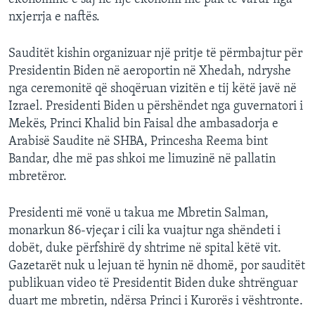
nxjerrja e naftës.
Sauditët kishin organizuar një pritje të përmbajtur për
Presidentin Biden në aeroportin në Xhedah, ndryshe
nga ceremonitë që shoqëruan vizitën e tij këtë javë në
Izrael. Presidenti Biden u përshëndet nga guvernatori i
Mekës, Princi Khalid bin Faisal dhe ambasadorja e
Arabisë Saudite në SHBA, Princesha Reema bint
Bandar, dhe më pas shkoi me limuzinë në pallatin
mbretëror.
Presidenti më vonë u takua me Mbretin Salman,
monarkun 86-vjeçar i cili ka vuajtur nga shëndeti i
dobët, duke përfshirë dy shtrime në spital këtë vit.
Gazetarët nuk u lejuan të hynin në dhomë, por sauditët
publikuan video të Presidentit Biden duke shtrënguar
duart me mbretin, ndërsa Princi i Kurorës i vështronte.