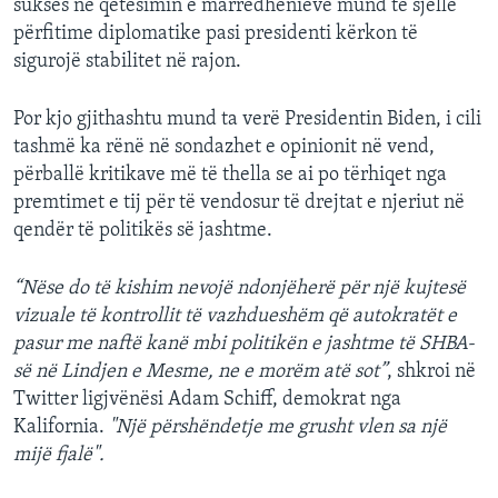
sukses në qetësimin e marrëdhënieve mund të sjellë
përfitime diplomatike pasi presidenti kërkon të
sigurojë stabilitet në rajon.
Por kjo gjithashtu mund ta verë Presidentin Biden, i cili
tashmë ka rënë në sondazhet e opinionit në vend,
përballë kritikave më të thella se ai po tërhiqet nga
premtimet e tij për të vendosur të drejtat e njeriut në
qendër të politikës së jashtme.
“Nëse do të kishim nevojë ndonjëherë për një kujtesë
vizuale të kontrollit të vazhdueshëm që autokratët e
pasur me naftë kanë mbi politikën e jashtme të SHBA-
së në Lindjen e Mesme, ne e morëm atë sot”
, shkroi në
Twitter ligjvënësi Adam Schiff, demokrat nga
Kalifornia.
"Një përshëndetje me grusht vlen sa një
mijë fjalë".