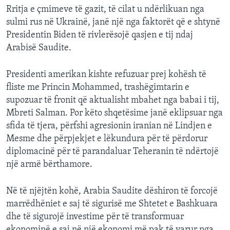
Rritja e çmimeve të gazit, të cilat u ndërlikuan nga
sulmi rus në Ukrainë, janë një nga faktorët që e shtynë
Presidentin Biden të rivlerësojë qasjen e tij ndaj
Arabisë Saudite.
Presidenti amerikan kishte refuzuar prej kohësh të
fliste me Princin Mohammed, trashëgimtarin e
supozuar të fronit që aktualisht mbahet nga babai i tij,
Mbreti Salman. Por këto shqetësime janë eklipsuar nga
sfida të tjera, përfshi agresionin iranian në Lindjen e
Mesme dhe përpjekjet e lëkundura për të përdorur
diplomacinë për të parandaluar Teheranin të ndërtojë
një armë bërthamore.
Në të njëjtën kohë, Arabia Saudite dëshiron të forcojë
marrëdhëniet e saj të sigurisë me Shtetet e Bashkuara
dhe të sigurojë investime për të transformuar
ekonominë e saj në një ekonomi më pak të varur nga